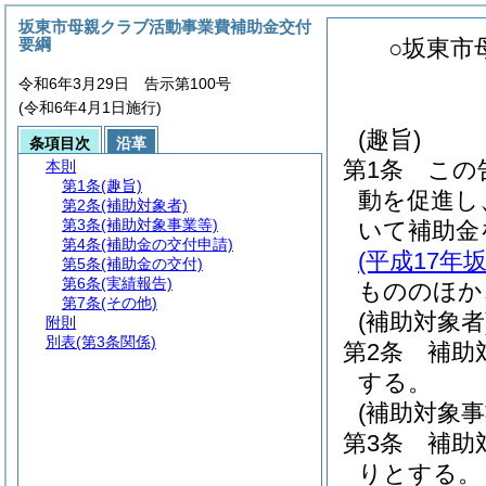
坂東市母親クラブ活動事業費補助金交付
要綱
○坂東市
令和6年3月29日 告示第100号
(令和6年4月1日施行)
(趣旨)
条項目次
沿革
第1条
この
本則
第1条
(趣旨)
動を促進し
第2条
(補助対象者)
第3条
(補助対象事業等)
いて補助金
第4条
(補助金の交付申請)
(平成17年
第5条
(補助金の交付)
第6条
(実績報告)
もののほか
第7条
(その他)
(補助対象者
附則
別表
(第3条関係)
第2条
補助
する。
(補助対象事
第3条
補助
りとする。