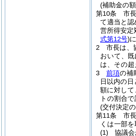
(補助金の額
第10条
市
て適当と認
営所得安定
式第12号
)
2
市長は、
おいて、既
は、その超
3
前項
の補
日以内の日
額に対して
トの割合で
(交付決定の
第11条
市
くは一部を
(1)
協議会