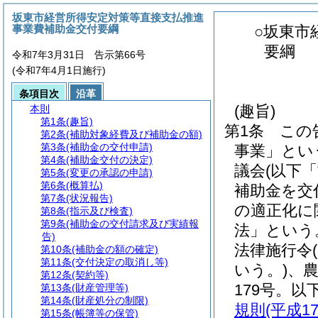
坂東市経営所得安定対策等直接支払推進
事業費補助金交付要綱
○坂東市
要綱
令和7年3月31日 告示第66号
(令和7年4月1日施行)
条項目次
沿革
(趣旨)
本則
第1条
(趣旨)
第1条
この
第2条
(補助対象経費及び補助金の額)
第3条
(補助金の交付申請)
事業」とい
第4条
(補助金交付の決定)
議会
(以下
第5条
(変更の承認の申請)
第6条
(概算払)
補助金を交
第7条
(状況報告)
の適正化に
第8条
(指示及び検査)
第9条
(補助金の交付請求及び実績報
法」という
告)
法律施行令
第10条
(補助金の額の確定)
第11条
(交付決定の取消し等)
いう。)
、
第12条
(契約等)
179号。
第13条
(財産管理等)
第14条
(財産処分の制限)
規則
(平成
第15条
(帳簿等の保管)