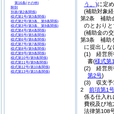
第16条
(その他)
う。)
に定
附則
(補助対象
別表
(第2条関係)
様式第1号
(第3条関係)
第2条
補助
様式第2号
(第3条、第9条関係)
のとおりと
様式第3号
(第3条、第9条関係)
様式第4号
(第4条関係)
(補助金の交
様式第5号
(第5条関係)
第3条
補助
様式第6号
(第6条関係)
様式第7号
(第7条関係)
に提出しな
様式第8号
(第9条関係)
(1)
経営所
様式第9号
(第9条関係)
様式第10号
(第9条関係)
書
(
様式第
様式第11号
(第9条関係)
様式第12号
(第10条関係)
(2)
経営所
様式第13号
(第15条関係)
第2号
)
(3)
収支予
2
前項第1
係る仕入れ
費税及び地
法律第108号