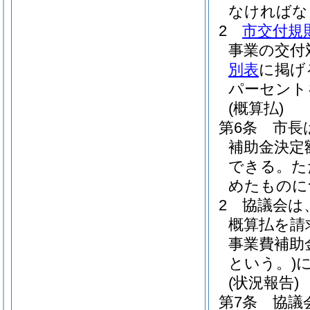
なければな
2
市交付規
事業の交付
別表
に掲げ
パーセント
(概算払)
第6条
市長
補助金決定
できる。
た
めたものに
2
協議会は
概算払を請
事業費補助
という。)
(状況報告)
第7条
協議