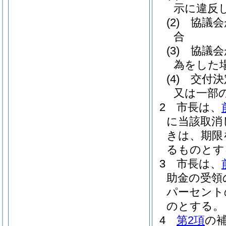
示に違反
(2)
協議会
合
(3)
協議会
為をした
(4)
交付決
又は一部
2
市長は、
に当該取消
きは、期限
るものとす
3
市長は、
助金の受領
パーセント
のとする。
4
第2項
の