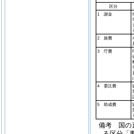
区分
1 謝金
2 旅費
3 庁費
4 委託費
5 助成費
備考 国の
る区分「