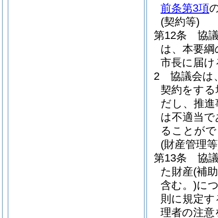
前条第3項
(契約等)
第12条
協
は、本要綱
市長に届け
2
協議会は
契約をする
だし、推進
は不適当で
ることがで
(財産管理等
第13条
協
た財産
(補
含む。)
に
則に規定す
理者の注意