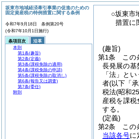
坂東市地域経済牽引事業の促進のための
固定資産税の特例措置に関する条例
○坂東市
措置に
令和7年9月18日 条例第20号
(令和7年10月1日施行)
条項目次
沿革
(趣旨)
本則
第1条
(趣旨)
第1条
この
第2条
(定義)
第3条
(課税免除の適用)
長発展の基
第4条
(課税免除の申請)
「法」とい
第5条
(課税免除の取消し)
第6条
(報告又は調査)
者
(以下「
第7条
(委任)
税法
(昭和2
附則
産税を課税
する。
(定義)
第2条
この
当該各号
に