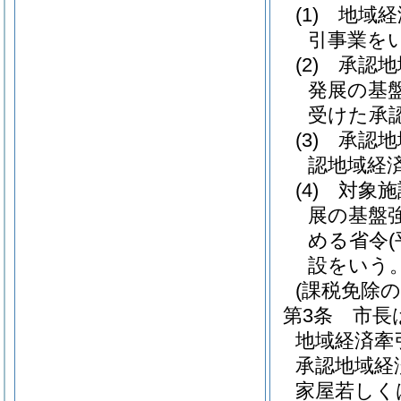
(1)
地域経
引事業を
(2)
承認地
発展の基
受けた承
(3)
承認地
認地域経
(4)
対象施
展の基盤
める省令
設をいう
(課税免除の
第3条
市長
地域経済牽
承認地域経
家屋若しく