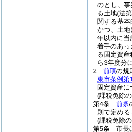
のとし、事
る土地
(法
関する基本
かつ、土地
年以内に当
着手のあっ
る固定資産
ら3年度分
2
前項
の規
東市条例第1
固定資産に
(課税免除の
第4条
前条
則で定める
(課税免除の
第5条
市長