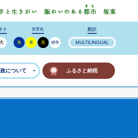
みんなで
きさ
背景色
翻訳
大
青
黄
黒
標準
MULTILINGUAL
市政について
ふるさと納税