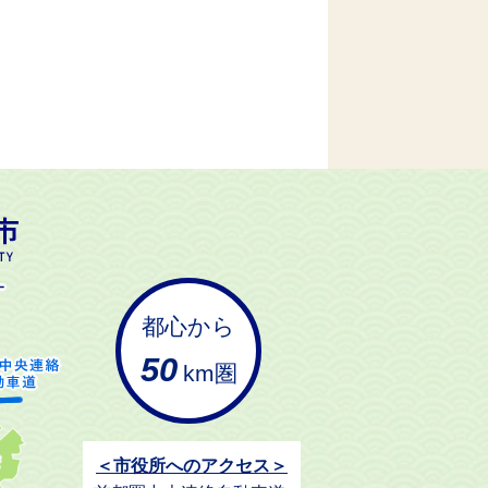
都心から
50
km圏
＜市役所へのアクセス＞