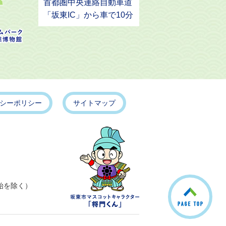
首都圏中央連絡自動車道
「坂東IC」から車で10分
シーポリシー
サイトマップ
こ
始を除く）