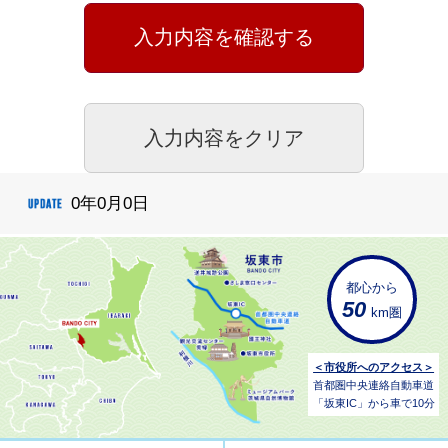
0年0月0日
都心から
50
km圏
＜市役所へのアクセス＞
首都圏中央連絡自動車道
「坂東IC」から車で10分