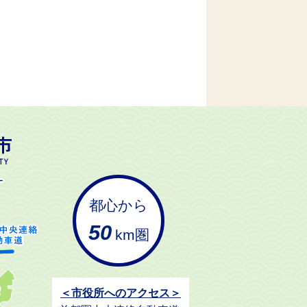
都心から
50
km圏
＜市役所へのアクセス＞