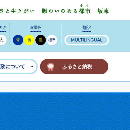
みんなで
きさ
背景色
翻訳
大
青
黄
黒
標準
MULTILINGUAL
市政について
ふるさと納税