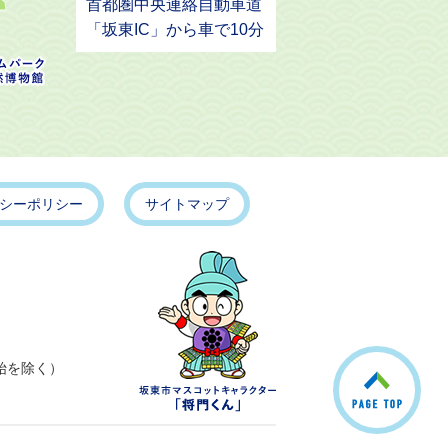
首都圏中央連絡自動車道
「坂東IC」から車で10分
シーポリシー
サイトマップ
こ
始を除く）