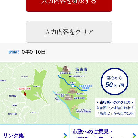
0年0月0日
都心から
50
km圏
＜市役所へのアクセス＞
首都圏中央連絡自動車道
「坂東IC」から車で10分
市政へのご意見・
リンク集