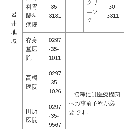
クリ
科胃
-35-
-30-
ニッ
岩
腸科
3131
3311
ク
井
病院
地
存身
0297
域
堂医
-35-
院
1011
0297
高橋
-35-
医院
1026
接種には医療機関
への事前予約が必
0297
田所
要です。
-35-
医院
9567