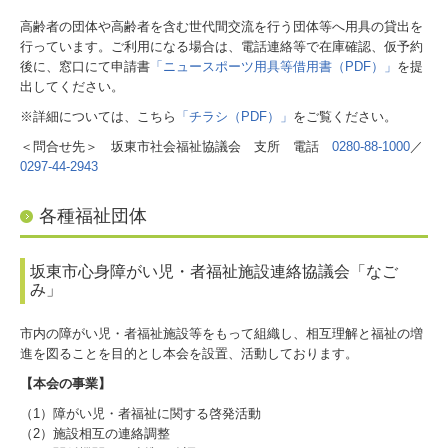
高齢者の団体や高齢者を含む世代間交流を行う団体等へ用具の貸出を
行っています。ご利用になる場合は、電話連絡等で在庫確認、仮予約
後に、窓口にて申請書
「ニュースポーツ用具等借用書（PDF）」
を提
出してください。
※詳細については、こちら
「チラシ（PDF）」
をご覧ください。
＜問合せ先＞ 坂東市社会福祉協議会 支所 電話
0280-88-1000
／
0297-44-2943
各種福祉団体
坂東市心身障がい児・者福祉施設連絡協議会「なご
み」
市内の障がい児・者福祉施設等をもって組織し、相互理解と福祉の増
進を図ることを目的とし本会を設置、活動しております。
【本会の事業】
（1）障がい児・者福祉に関する啓発活動
（2）施設相互の連絡調整