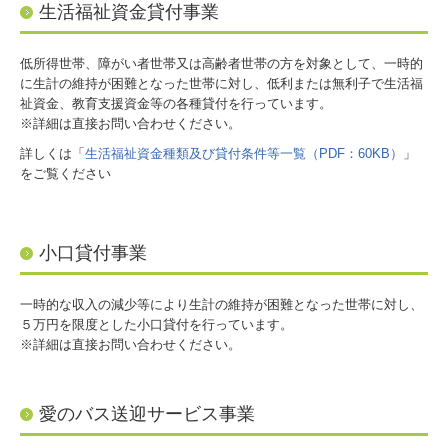
生活福祉資金貸付事業
障がいのある方へ
低所得世帯、障がい者世帯又は高齢者世帯の方を対象として、一時的
子育て・教育
に生計の維持が困難となった世帯に対し、低利または無利子で生活福
祉資金、教育支援資金等の各種貸付を行っています。
ボランティア
※詳細は直接お問い合わせください。
地域の福祉
詳しくは「
生活福祉資金種類及び貸付条件等一覧（PDF：60KB）
」
をご覧ください
会費・寄附
介護保険事業所
小口貸付事業
広報紙
一時的な収入の減少等により生計の維持が困難となった世帯に対し、
活動報告
５万円を限度とした小口貸付を行っています。
※詳細は直接お問い合わせください。
共同募金委員会
職員募集情報
愛のバス送迎サービス事業
イベント・講座情報