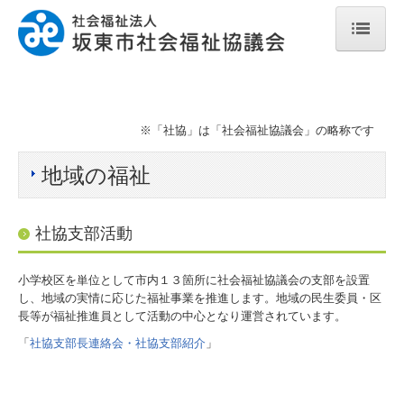
ホーム
坂東市社協について
※「社協」は「社会福祉協議会」の略称です
定款・事業計画等
地域の福祉
定款
事業計画・予算
社協支部活動
事業報告・決算
小学校区を単位として市内１３箇所に社会福祉協議会の支部を設置
地域福祉活動計画
し、地域の実情に応じた福祉事業を推進します。地域の民生委員・区
長等が福祉推進員として活動の中心となり運営されています。
施設案内
「
社協支部長連絡会・社協支部紹介
」
相談窓口
高齢者の方へ