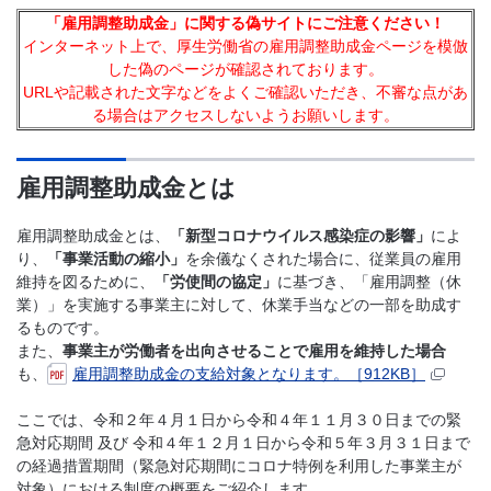
「雇用調整助成金」に関する偽サイトにご注意ください！
インターネット上で、厚生労働省の雇用調整助成金ページを模倣
した偽のページが確認されております。
URLや記載された文字などをよくご確認いただき、不審な点があ
る場合はアクセスしないようお願いします。
雇用調整助成金とは
雇用調整助成金とは、
「新型コロナウイルス感染症の影響」
によ
り、
「事業活動の縮小」
を余儀なくされた場合に、従業員の雇用
維持を図るために、
「労使間の協定」
に基づき、「雇用調整（休
業）」を実施する事業主に対して、休業手当などの一部を助成す
るものです。
また、
事業主が労働者を出向させることで雇用を維持した場合
も、
雇用調整助成金の支給対象となります。［912KB］
ここでは、令和２年４月１日から令和４年１１月３０日までの緊
急対応期間 及び 令和４年１２月１日から令和５年３月３１日まで
の経過措置期間（緊急対応期間にコロナ特例を利用した事業主が
対象）における制度の概要をご紹介します。