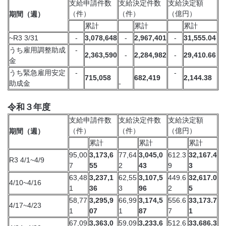
支給申請件数
支給決定件数
支給決定額
（件）
（件）
（億円）
期間（週）
累計
累計
累計
~R3 3/31
-
3,078,648
-
2,967,401
-
31,555.04
うち雇用調整助成
-
2,363,590
-
2,284,982
-
29,410.66
金
うち緊急雇用安定
-
-
715,058
682,419
2,144.38
助成金
-
令和３年度
支給申請件数
支給決定件数
支給決定額
（件）
（件）
（億円）
期間（週）
累計
累計
累計
95,00
3,173,6
77,64
3,045,0
612.3
32,167.4
R3 4/1~4/9
7
55
2
43
9
3
63,48
3,237,1
62,55
3,107,5
449.6
32,617.0
4/10~4/16
1
36
3
96
2
5
58,77
3,295,9
66,99
3,174,5
556.6
33,173.7
4/17~4/23
1
07
1
87
7
1
67,09
3,363,0
59,09
3,233,6
512.6
33,686.3