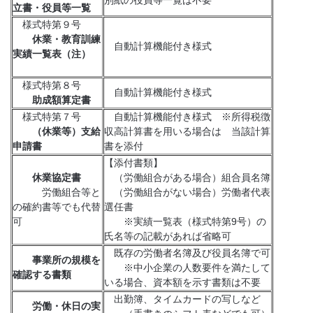
別紙の役員等一覧は不要
立書・役員等一覧
様式特第９号
休業・教育訓練
自動計算機能付き様式
実績一覧表（注）
様式特第８号
自動計算機能付き様式
助成額算定書
様式特第７号
自動計算機能付き様式 ※所得税徴
（休業等）支給
収高計算書を用いる場合は 当該計算
申請書
書を添付
【添付書類】
休業協定書
（労働組合がある場合）組合員名簿
労働組合等と
（労働組合がない場合）労働者代表
の確約書等でも代替
選任書
可
※実績一覧表（様式特第9号）の
氏名等の記載があれば省略可
既存の労働者名簿及び役員名簿で可
事業所の規模を
※中小企業の人数要件を満たして
確認する書類
いる場合、資本額を示す書類は不要
出勤簿、タイムカードの写しなど
労働・休日の実