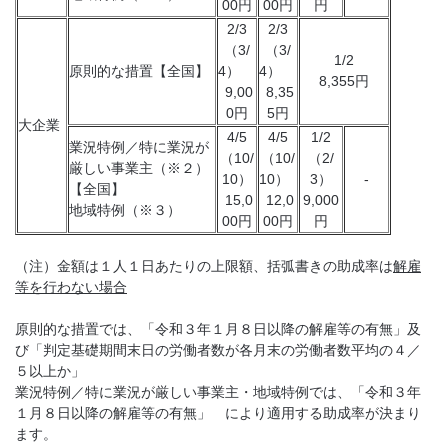
00円
00円
円
2/3
2/3
（3/
（3/
1/2
原則的な措置【全国】
4）
4）
8,355円
9,00
8,35
0円
5円
大企業
4/5
4/5
1/2
業況特例／特に業況が
（10/
（10/
（2/
厳しい事業主（※２）
10）
10）
3）
-
【全国】
15,0
12,0
9,000
地域特例（※３）
00円
00円
円
（注）金額は１人１日あたりの上限額、括弧書きの助成率は
解雇
等を行わない場合
原則的な措置では、「令和３年１月８日以降の解雇等の有無」及
び「判定基礎期間末日の労働者数が各月末の労働者数平均の４／
５以上か」
業況特例／特に業況が厳しい事業主・地域特例では、「令和３年
１月８日以降の解雇等の有無」 により適用する助成率が決まり
ます。