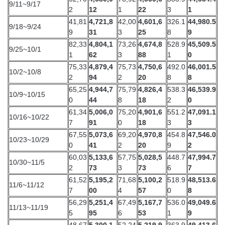
9/11~9/17
2
12
1
22
3
1
41,81
4,721,8
42,00
4,601,6
326.1
44,980.5
9/18~9/24
9
31
3
25
8
9
82,33
4,804,1
73,26
4,674,8
528.9
45,509.5
9/25~10/1
1
62
3
88
1
0
75,33
4,879,4
75,73
4,750,6
492.0
46,001.5
10/2~10/8
2
94
2
20
8
8
65,25
4,944,7
75,79
4,826,4
538.3
46,539.9
10/9~10/15
0
44
8
18
2
0
61,34
5,006,0
75,20
4,901,6
551.2
47,091.1
10/16~10/22
7
91
0
18
3
3
67,55
5,073,6
69,20
4,970,8
454.8
47,546.0
10/23~10/29
0
41
2
20
9
2
60,03
5,133,6
57,75
5,028,5
448.7
47,994.7
10/30~11/5
2
73
3
73
6
7
61,52
5,195,2
71,68
5,100,2
518.9
48,513.6
11/6~11/12
7
00
4
57
0
8
56,29
5,251,4
67,49
5,167,7
536.0
49,049.6
11/13~11/19
5
95
6
53
1
9