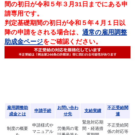
間の初日が令和５年３月31日までにある申
請専用です。
判定基礎期間の初日が令和５年４月１日以
降の申請をされる場合は、
通常の雇用調整
助成金ページ
をご確認ください。
雇用調整助
お問い合わ
不正受給関
申請手続
支給実績
成金とは
せ先
連
緊急対応期
申請様式や
不正受給関
制度の概要
労働局の電
間・経過措
マニュアル
係の対応等
を
話番号等を
置期間