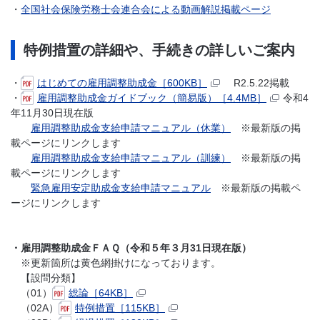
・
全国社会保険労務士会連合会による動画解説掲載ページ
特例措置の詳細や、手続きの詳しいご案内
・
はじめての雇用調整助成金［600KB］
R2.5.22掲載
・
雇用調整助成金ガイドブック（簡易版）［4.4MB］
令和4
年11月30日現在版
雇用調整助成金支給申請マニュアル（休業）
※最新版の掲
載ページにリンクします
雇用調整助成金支給申請マニュアル（訓練）
※最新版の掲
載ページにリンクします
緊急雇用安定助成金支給申請マニュアル
※最新版の掲載ペ
ージにリンクします
・雇用調整助成金ＦＡＱ（令和５年３月31日現在版）
※更新箇所は黄色網掛けになっております。
【設問分類】
（01）
総論［64KB］
（02A）
特例措置［115KB］