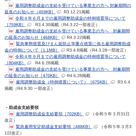
雇用調整助成金の支給を受けている事業主の方へ 対象期間の
延長のお知らせ［459KB］
R3.12.21掲載
令和４年６月までの雇用調整助成金の特例措置等について
［759KB］
R3.4.30掲載（R4.3.22一部改正）
雇用調整助成金の支給を受けている事業主の方へ 対象期間
の延長のお知らせ［468KB］
R4.3.22掲載
緊急事態措置及びまん延防止等重点措置に係る雇用調整助成
金の特例について［1.1MB］
R3.4.8掲載（R4.3.28一部改正）
令和４年９月までの雇用調整助成金の特例措置等について
［804KB］
R4.6.28掲載
雇用調整助成金の支給を受けている事業主の方へ 対象期間
の延長のお知らせ［470KB］
R4.6.28掲載
雇用調整助成金（特例措置について）［675KB］
R3.6.4
掲載（R4.9.30 一部改正）
・助成金支給要領
雇用調整助成金支給要領［702KB］
（令和５年３月31日
改正）
緊急雇用安定助成金支給要領［488KB］
（令和５年３月3
1日改正）