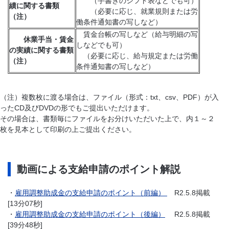
（手書きのシフト表などでも可）
績に関する書類
（必要に応じ、就業規則または労
（注）
働条件通知書の写しなど）
賃金台帳の写しなど（給与明細の写
休業手当・賃金
しなどでも可）
の実績に関する書類
（必要に応じ、給与規定または労働
（注）
条件通知書の写しなど）
（注）複数枚に渡る場合は、ファイル（形式：txt、csv、PDF）が入
ったCD及びDVDの形でもご提出いただけます。
その場合は、書類毎にファイルをお分けいただいた上で、内１～２
枚を見本として印刷の上ご提出ください。
動画による支給申請のポイント解説
・
雇用調整助成金の支給申請のポイント（前編）
R2.5.8掲載
[13分07秒]
・
雇用調整助成金の支給申請のポイント（後編）
R2.5.8掲載
[39分48秒]