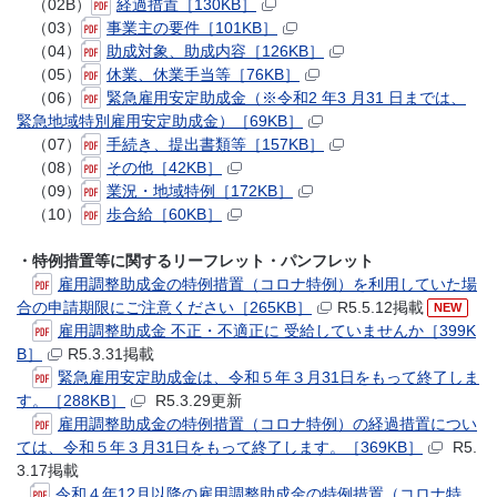
（02B）
経過措置［130KB］
（03）
事業主の要件［101KB］
（04）
助成対象、助成内容［126KB］
（05）
休業、休業手当等［76KB］
（06）
緊急雇用安定助成金（※令和2 年3 月31 日までは、
緊急地域特別雇用安定助成金）［69KB］
（07）
手続き、提出書類等［157KB］
（08）
その他［42KB］
（09）
業況・地域特例［172KB］
（10）
歩合給［60KB］
・特例措置等に関するリーフレット・パンフレット
雇用調整助成金の特例措置（コロナ特例）を利用していた場
合の申請期限にご注意ください［265KB］
R5.5.12掲載
NEW
雇用調整助成金 不正・不適正に 受給していませんか［399K
B］
R5.3.31掲載
緊急雇用安定助成金は、令和５年３月31日をもって終了しま
す。［288KB］
R5.3.29更新
雇用調整助成金の特例措置（コロナ特例）の経過措置につい
ては、令和５年３月31日をもって終了します。［369KB］
R5.
3.17掲載
令和４年12月以降の雇用調整助成金の特例措置（コロナ特