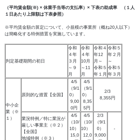
（平均賃金額(※) × 休業手当等の支払率）× 下表の助成率 （１人
１日あたり上限額は下表参照）
※平均賃金額の算定について、小規模の事業所（概ね20人以下）
は簡略化する特例措置を実施しています。
令和
令和
令和４
令和５
４年
４年
年12
年２月
判定基礎期間の初日
３月
10月
月～
～
～９
～11
令和５
令和５
月
月
年１月
年３月
4/5
4/5
（9/1
（9/1
2/3
原則的な措置【全国】
0）
0）
8,355円
9,00
8,35
中小企
0円
5円
業（※
4/5
4/5
2/3
１）
業況特例／特に業況が
（10/
（10/
（9/1
厳しい事業主（※２）
10）
10）
0）
-
【全国】
15,0
12,0
9,000
地域特例（※３）