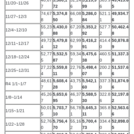
48,67
5,300,1
52,24
5,219,9
363.9
49,413.6
11/20~11/26
7
72
6
99
6
5
74,67
5,374,8
66,08
5,286,0
521.1
49,934.7
11/27~12/3
8
50
5
84
1
6
55,23
5,430,0
67,20
5,353,2
527.7
50,462.4
12/4~12/10
8
88
8
92
2
8
49,72
5,479,8
62,99
5,416,2
414.4
50,876.8
12/11~12/17
4
12
9
91
0
9
52,77
5,532,5
59,34
5,475,6
460.5
51,337.3
12/18~12/24
5
87
7
38
0
8
27,22
5,559,8
22,76
5,498,4
200.2
51,537.6
12/25~12/31
4
11
9
07
8
6
48,61
5,608,4
43,75
5,542,1
337.3
51,874.9
R4 1/1~1/7
7
28
3
60
0
6
45,26
5,653,6
46,37
5,588,5
322.8
52,197.8
1/8~1/14
7
95
0
30
6
2
50,01
5,703,7
56,78
5,645,3
365.8
52,563.6
1/15~1/21
5
10
1
11
3
6
52,76
5,756,4
55,16
5,700,4
334.4
52,898.0
1/22~1/28
0
70
2
73
0
5