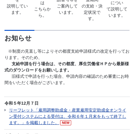
は
につい
説明してい
ご案内して
の支給・決
こちらか
て説明して
ます。
います。
定状況で
ら。
います。
す。
お知らせ
※制度の見直し等によりその都度支給申請様式の改定を行ってお
ります。そのため、
支給申請を行う場合は、その都度、厚生労働省ＨＰから最新様
式のダウンロードをお願いします。
旧様式で申請を行った場合、申請内容の確認のため審査にお時
間をいただく場合がございます。
令和５年12月７日
リーフレット「雇用調整助成金・産業雇用安定助成金オンライ
ン受付システムによる受付は、令和６年１月末をもって終了し
ます。」を掲載しました。
NEW