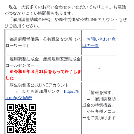
現在、大変多くのお問い合わせをいただいております。お電話
がつながりにくい時間帯もあります。
「雇用調整助成金FAQ」や厚生労働省公式LINEアカウントもぜ
ひご活用ください。
都道府県労働局・公共職業安定所（ハ
お問い合わせ窓
ローワーク）
口の一覧
雇用調整助成金、産業雇用安定助成金
コールセンター
-
※令和６年３月31日をもって終了しま
した
厚生労働省公式LINEアカウント
→ 友だち追加用リンク
https://li
「情報を探す」
n.ee/qZZIxWA
→「雇用調整助
成金の特例措置」
から各種メニュ
ーをご覧頂けます