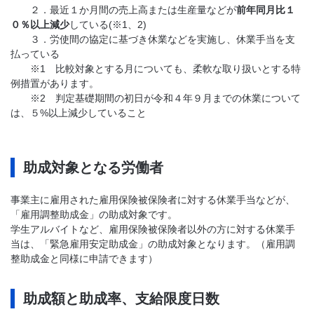
２．最近１か月間の売上高または生産量などが
前年同月比１
０％以上減少
している(※1、2)
３．労使間の協定に基づき休業などを実施し、休業手当を支
払っている
※1 比較対象とする月についても、柔軟な取り扱いとする特
例措置があります。
※2 判定基礎期間の初日が令和４年９月までの休業について
は、５%以上減少していること
助成対象となる労働者
事業主に雇用された雇用保険被保険者に対する休業手当などが、
「雇用調整助成金」の助成対象です。
学生アルバイトなど、雇用保険被保険者以外の方に対する休業手
当は、「緊急雇用安定助成金」の助成対象となります。（雇用調
整助成金と同様に申請できます）
助成額と助成率、支給限度日数