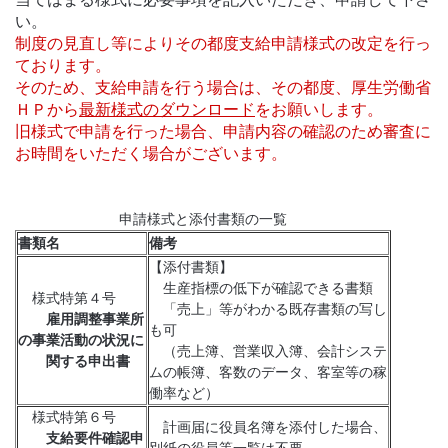
い。
制度の見直し等によりその都度支給申請様式の改定を行っ
ております。
そのため、支給申請を行う場合は、その都度、厚生労働省
ＨＰから
最新様式のダウンロード
をお願いします。
旧様式で申請を行った場合、申請内容の確認のため審査に
お時間をいただく場合がございます。
申請様式と添付書類の一覧
書類名
備考
【添付書類】
生産指標の低下が確認できる書類
様式特第４号
「売上」等がわかる既存書類の写し
雇用調整事業所
も可
の事業活動の状況に
（売上簿、営業収入簿、会計システ
関する申出書
ムの帳簿、客数のデータ、客室等の稼
働率など）
様式特第６号
計画届に役員名簿を添付した場合、
支給要件確認申