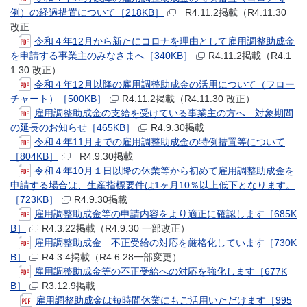
例）の経過措置について［218KB］
R4.11.2掲載（R4.11.30
改正
令和４年12月から新たにコロナを理由として雇用調整助成金
を申請する事業主のみなさまへ［340KB］
R4.11.2掲載（R4.1
1.30 改正）
令和４年12月以降の雇用調整助成金の活用について（フロー
チャート）［500KB］
R4.11.2掲載（R4.11.30 改正）
雇用調整助成金の支給を受けている事業主の方へ 対象期間
の延長のお知らせ［465KB］
R4.9.30掲載
令和４年11月までの雇用調整助成金の特例措置等について
［804KB］
R4.9.30掲載
令和４年10月１日以降の休業等から初めて雇用調整助成金を
申請する場合は、生産指標要件は1ヶ月10％以上低下となります。
［723KB］
R4.9.30掲載
雇用調整助成金等の申請内容をより適正に確認します［685K
B］
R4.3.22掲載（R4.9.30 一部改正）
雇用調整助成金 不正受給の対応を厳格化しています［730K
B］
R4.3.4掲載（R4.6.28一部変更）
雇用調整助成金等の不正受給への対応を強化します［677K
B］
R3.12.9掲載
雇用調整助成金は短時間休業にもご活用いただけます［995