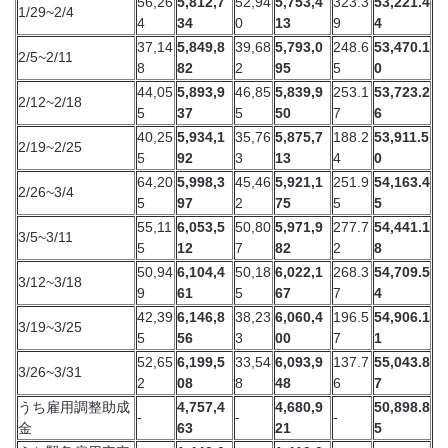
56,26
5,812,7
52,94
5,753,4
323.3
53,221.4
1/29~2/4
4
34
0
13
9
4
37,14
5,849,8
39,68
5,793,0
248.6
53,470.1
2/5~2/11
8
82
2
95
5
0
44,05
5,893,9
46,85
5,839,9
253.1
53,723.2
2/12~2/18
5
37
5
50
7
6
40,25
5,934,1
35,76
5,875,7
188.2
53,911.5
2/19~2/25
5
92
3
13
4
0
64,20
5,998,3
45,46
5,921,1
251.9
54,163.4
2/26~3/4
5
97
2
75
5
5
55,11
6,053,5
50,80
5,971,9
277.7
54,441.1
3/5~3/11
5
12
7
82
2
8
50,94
6,104,4
50,18
6,022,1
268.3
54,709.5
3/12~3/18
9
61
5
67
7
4
42,39
6,146,8
38,23
6,060,4
196.5
54,906.1
3/19~3/25
5
56
3
00
7
1
52,65
6,199,5
33,54
6,093,9
137.7
55,043.8
3/26~3/31
2
08
8
48
6
7
うち雇用調整助成
4,757,4
4,680,9
50,898.8
-
-
-
金
63
21
5