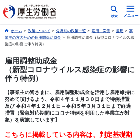
メニュー
検索
ホーム
>
政策について
>
分野別の政策一覧
>
雇用・労働
>
雇用
>
事
業主の方のための雇用関係助成金
>
雇用調整助成金（新型コロナウイルス感
染症の影響に伴う特例）
雇用調整助成金
（新型コロナウイルス感染症の影響に
伴う特例）
【事業主の皆さまに、雇用調整助成金を活用し雇用維持に
努めて頂けるよう、令和４年１１月３０日まで特例措置
及び 令和４年１２月１日～令和５年３月３１日まで経過
措置（緊急対応期間にコロナ特例を利用した事業主が対
象）を実施しています】
こちらに掲載している内容は、判定基礎期