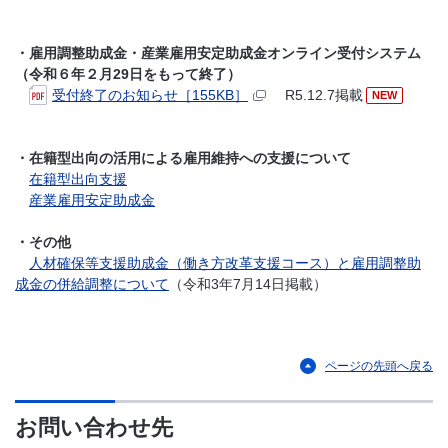
・雇用調整助成金・産業雇用安定助成金オンライン受付システム
（
令和６年２月29日をもって終了
）
受付終了のお知らせ［155KB］
R5.12.7掲載
NEW
・在籍型出向の活用による雇用維持への支援について
在籍型出向支援
産業雇用安定助成金
・その他
人材確保等支援助成金（働き方改革支援コース）と雇用調整助
成金の併給調整について
（令和3年7月14日掲載）
ページの先頭へ戻る
お問い合わせ先