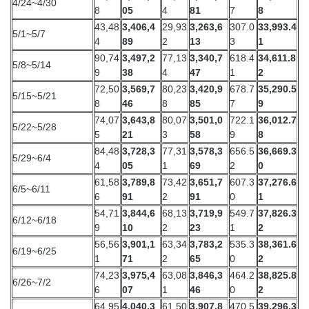
4/24~4/30
8
05
4
81
7
8
43,48
3,406,4
29,93
3,263,6
307.0
33,993.4
5/1~5/7
4
89
2
13
3
1
90,74
3,497,2
77,13
3,340,7
618.4
34,611.8
5/8~5/14
9
38
4
47
1
2
72,50
3,569,7
80,23
3,420,9
678.7
35,290.5
5/15~5/21
8
46
8
85
7
9
74,07
3,643,8
80,07
3,501,0
722.1
36,012.7
5/22~5/28
5
21
3
58
9
8
84,48
3,728,3
77,31
3,578,3
656.5
36,669.3
5/29~6/4
4
05
1
69
2
0
61,58
3,789,8
73,42
3,651,7
607.3
37,276.6
6/5~6/11
6
91
2
91
0
1
54,71
3,844,6
68,13
3,719,9
549.7
37,826.3
6/12~6/18
9
10
2
23
1
2
56,56
3,901,1
63,34
3,783,2
535.3
38,361.6
6/19~6/25
1
71
2
65
0
2
74,23
3,975,4
63,08
3,846,3
464.2
38,825.8
6/26~7/2
6
07
1
46
0
2
64,95
4,040,3
61,50
3,907,8
470.5
39,296.3