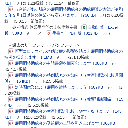
KB］
R3.1.21掲載（R3.11.24一部修正）
歩合給がある場合の雇用調整助成金の助成額算定方法が令和
３年９月1日以降の休業から変わります。［766KB］
R3.8.20掲
載（R3.9.15一部修正）
（参考様式 休業手当等の支払率算定書
自動計算（Excel）
版［93KB］
／
手書き（PDF)版［322KB］
）
＜過去のリーフレット・パンフレット＞
新型コロナウイルス感染症の影響を踏まえ雇用調整助成金の
特例を拡充します［1.1MB］
R2.4.10掲載
雇用調整助成金の申請書類を簡素化します［386KB］
R2.4.17掲載
雇用調整助成金の特例拡充のお知らせ（生産指標の比較月関
係）［164KB］
R2.5.5掲載
短時間休業により雇用を維持しましょう［607KB］
R2.
5.20掲載
雇用調整助成金の特例拡充のお知らせ（教育訓練関係）［19
4KB］
R2.5.20掲載
雇用調整助成金の生産指標が比較しやすくなりました［143
KB］
R2.6.12掲載（R2.6.13 一部修正）
雇用調整助成金の受給額の上限を引き上げます［966KB］