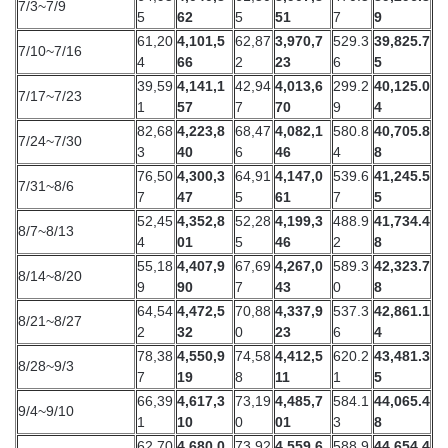
7/3~7/9
5
62
5
51
7
9
61,20
4,101,5
62,87
3,970,7
529.3
39,825.7
7/10~7/16
4
66
2
23
6
5
39,59
4,141,1
42,94
4,013,6
299.2
40,125.0
7/17~7/23
1
57
7
70
9
4
82,68
4,223,8
68,47
4,082,1
580.8
40,705.8
7/24~7/30
3
40
6
46
4
8
76,50
4,300,3
64,91
4,147,0
539.6
41,245.5
7/31~8/6
7
47
5
61
7
5
52,45
4,352,8
52,28
4,199,3
488.9
41,734.4
8/7~8/13
4
01
5
46
2
8
55,18
4,407,9
67,69
4,267,0
589.3
42,323.7
8/14~8/20
9
90
7
43
0
8
64,54
4,472,5
70,88
4,337,9
537.3
42,861.1
8/21~8/27
2
32
0
23
6
4
78,38
4,550,9
74,58
4,412,5
620.2
43,481.3
8/28~9/3
7
19
8
11
1
5
66,39
4,617,3
73,19
4,485,7
584.1
44,065.4
9/4~9/10
1
10
0
01
3
8
62,70
4,680,0
73,92
4,559,6
588.9
44,654.4