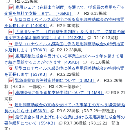
R2.6.12掲載
雇用シェア（在籍出向制度）を通じて、従業員の雇用を守る
企業を無料で支援します。［765KB］
R2.6.13掲載
新型コロナウイルス感染症に係る雇用調整助成金の特例措置
を延長します［140KB］
R2.9.30掲載
「雇用シェア」（在籍型出向制度）を活用して、従業員の雇
用を守る企業を無料支援します！［912KB］
R2.10.13掲載
新型コロナウイルス感染症に係る雇用調整助成金の特例措置
を延長します［570KB］
R2.12.28掲載
雇用調整助成金を受けている事業主の方へ--１年を超えて引
き続き受給することができます［495KB］
R3.1.8掲載
新型コロナウイルス感染症に係る雇用調整助成金の特例措置
を延長します［537KB］
R3.2.22掲載
緊急事態宣言等対応特例について［1.8MB］
R3.2.26掲
載（R3.3.5 一部改正、R3.8.20一部修正）
地域特例に係る追加支給申請について［1.1MB］
R3.5.21
掲載
雇用調整助成金の支給を受けている事業主の方へ 対象期間延
長のお知らせ［455KB］
R3.6.23掲載（R3.7.28一部改正）
最低賃金を引き上げた中小企業における雇用調整助成金等の
要件緩和について［554KB］
R3.7.30掲載（R3.12.21一部改
正）