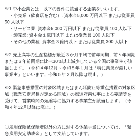
※1 中小企業とは、以下の要件に該当する企業をいいます。
・小売業（飲食店を含む）: 資本金5,000 万円以下 または従業員
50 人以下
・サービス業: 資本金5,000 万円以下 または従業員 100 人以下
・卸売業: 資本金１億円以下 または従業員 100 人以下
・その他の業種: 資本金３億円以下 または従業員 300 人以下
※2 売上高等の生産指標が最近３か月平均で前年同期、前々年同期
または３年前同期に比べ30％以上減少している全国の事業主が該
当します。（令和４年12月～令和５年１月は「特に業況が厳しい
事業主」といいます。令和５年２月以降は廃止。）
※3 緊急事態措置の対象区域またはまん延防止等重点措置の対象区
域（職業安定局長が定める区域）の都道府県知事による要請等を
受けて、営業時間の短縮等に協力する事業主が該当します。（令
和４年12月以降は廃止。）
〇雇用保険被保険者以外の方に対する休業手当については、「緊
急雇用安定助成金」として支給しています。