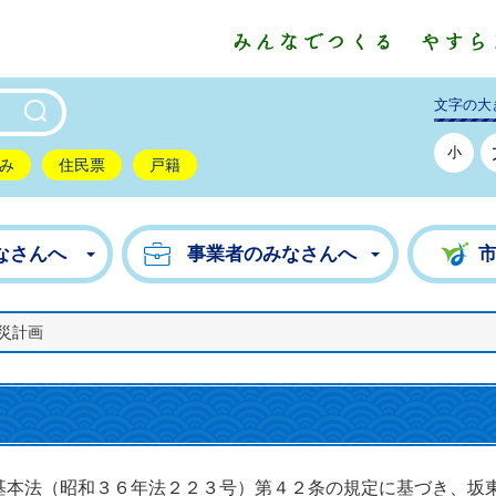
東市公式ホームページ
文字の大
小
み
住民票
戸籍
なさんへ
事業者のみなさんへ
災計画
本法（昭和３６年法２２３号）第４２条の規定に基づき、坂