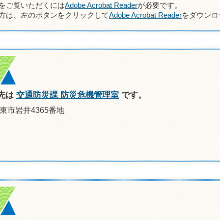
ルをご覧いただくには
Adobe Acrobat Reader
が必要です。
方は、左のボタンをクリックして
Adobe Acrobat Reader
をダウンロ
先は
交通防災課 防災危機管理室
です。
坂東市岩井4365番地