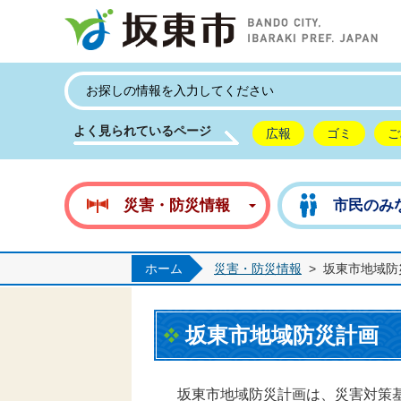
坂
よく見られているページ
広報
ゴミ
ご
災害・防災情報
市民のみ
ホーム
災害・防災情報
>
坂東市地域防
坂東市地域防災計画
坂東市地域防災計画は、災害対策基