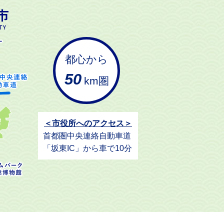
都心から
50
km圏
＜市役所へのアクセス＞
首都圏中央連絡自動車道
「坂東IC」から車で10分