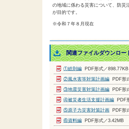
の地域に係わる災害について、防災
が目的です。
※令和７年８月現在
関連ファイルダウンロー
①総則編
PDF形式／898.77KB
②風水害等対策計画編
PDF形式
③地震災害対策計画編
PDF形式
④被災者生活支援計画編
PDF
⑤原子力災害対策計画
PDF形式
⑥資料編
PDF形式／3.42MB