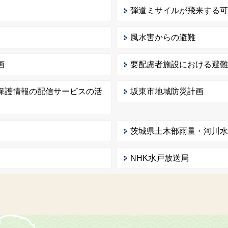
弾道ミサイルが飛来する
風水害からの避難
画
要配慮者施設における避
保護情報の配信サービスの活
坂東市地域防災計画
茨城県土木部雨量・河川
NHK水戸放送局