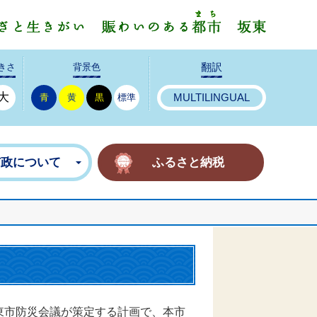
みんなで
きさ
背景色
翻訳
大
青
黄
黒
標準
MULTILINGUAL
市政について
ふるさと納税
東市防災会議が策定する計画で、本市