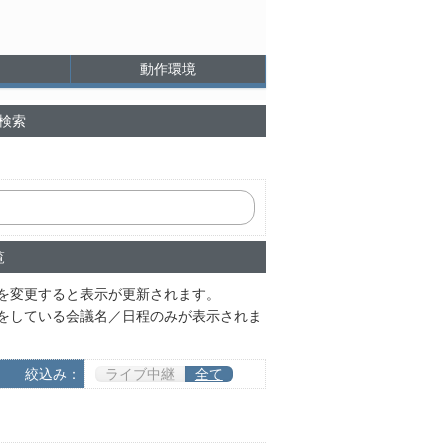
動作環境
検索
覧
を変更すると表示が更新されます。
をしている会議名／日程のみが表示されま
絞込み：
ライブ中継
全て