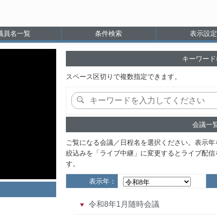
議員名一覧
条件検索
表示設定
キーワード
スペース区切りで複数指定できます。
会議一
ご覧になる会議／日程名を選択ください。表示年
絞込みを「ライブ中継」に変更するとライブ配信
す。
表示年：
令和8年1月随時会議