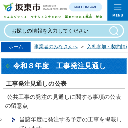
MULTILINGUAL
みんなで
ホーム
事業者のみなさんへ
>
入札参加・契約情
令和８年度 工事発注見通し
工事発注見通しの公表
公共工事の発注の見通しに関する事項の公表
の留意点
当該年度に発注する予定の工事を掲載し