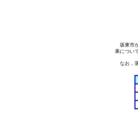
坂東市が
果につい
なお，落