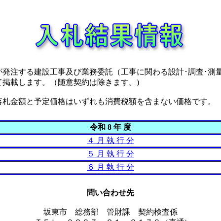
発注する建設工事及び業務委託（工事に関わる設計･調査･測量
て掲載します。（随意契約は除きます。)
札金額と予定価格はいずれも消費税額を含まない価格です。
令和 8 年 度
４ 月 執 行 分
５ 月 執 行 分
６ 月 執 行 分
問い合わせ先
坂東市 総務部 管財課 契約検査係