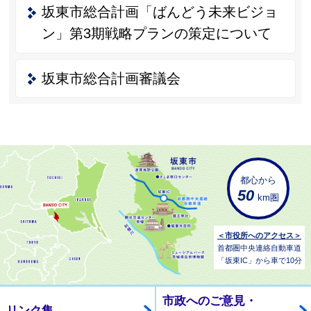
坂東市総合計画「ばんどう未来ビジョ
ン」第3期戦略プランの策定について
坂東市総合計画審議会
都心から
50
km圏
＜市役所へのアクセス＞
首都圏中央連絡自動車道
「坂東IC」から車で10分
市政へのご意見・
リンク集