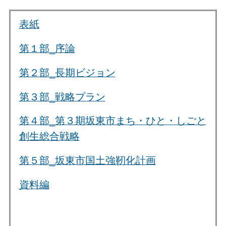
表紙
第１部_序論
第２部_長期ビジョン
第３部_戦略プラン
第４部_第３期坂東市まち・ひと・しごと
創生総合戦略
第５部_坂東市国土強靭化計画
資料編