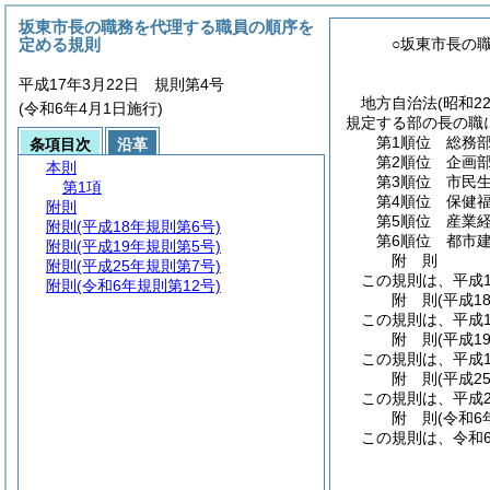
坂東市長の職務を代理する職員の順序を
定める規則
○坂東市長の
平成17年3月22日 規則第4号
地方自治法
(昭和2
(令和6年4月1日施行)
規定する部の長の職
第1順位 総務
条項目次
沿革
第2順位 企画
本則
第3順位 市民
第1項
第4順位 保健
附則
第5順位 産業
附則
(平成18年規則第6号)
第6順位 都市
附則
(平成19年規則第5号)
附
則
附則
(平成25年規則第7号)
この規則は、平成1
附則
(令和6年規則第12号)
附
則
(平成1
この規則は、平成1
附
則
(平成1
この規則は、平成1
附
則
(平成2
この規則は、平成2
附
則
(令和6
この規則は、令和