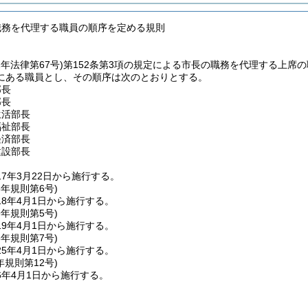
職務を代理する職員の順序を定める規則
2年法律第67号)
第152条第3項の規定による市長の職務を代理する上席
にある職員とし、その順序は次のとおりとする。
部長
部長
生活部長
福祉部長
経済部長
建設部長
7年3月22日から施行する。
8年
規則第6号)
8年4月1日から施行する。
9年
規則第5号)
9年4月1日から施行する。
5年
規則第7号)
5年4月1日から施行する。
年
規則第12号)
6年4月1日から施行する。