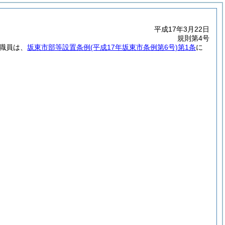
平成17年3月22日
規則第4号
の職員は、
坂東市部等設置条例
(平成17年坂東市条例第6号)
第1条
に