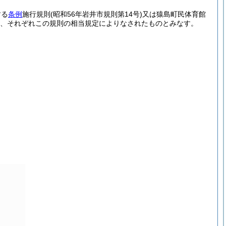
する
条例
施行規則
(昭和56年岩井市規則第14号)
又は猿島町民体育館
、それぞれこの規則の相当規定によりなされたものとみなす。