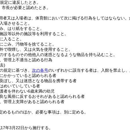
規定に違反したとき。
、市長が必要と認めたとき。
用者又は入場者は、体育館において次に掲げる行為をしてはならない。
入場させること。
み、はり紙をすること。
施設等以外の施設等を利用すること。
に入ること。
にごみ、汚物等を捨てること。
外で喫煙し、又は火気を使用すること。
のするものその他他人の迷惑となるような物品を持ち込むこと。
、管理上不適当と認める行為
去)
の規定に基づき、
次の各号
のいずれかに該当する者は、入館を禁止し、
にかかっていると認められる者
及ぼし、又は迷惑となる物品を携帯する者
はめいていしている者
護者を伴わない6歳未満の幼児
良な風俗に反するおそれがあると認められる者
、管理上支障があると認められる者
定めるもののほか、必要な事項は、別に定める。
17年3月22日から施行する。