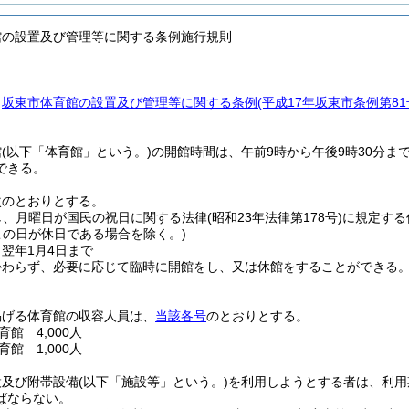
館の設置及び管理等に関する条例施行規則
、
坂東市体育館の設置及び管理等に関する条例
(平成17年坂東市条例第8
館
(以下「体育館」という。)
の開館時間は、午前9時から午後9時30分ま
できる。
次のとおりとする。
し、月曜日が国民の祝日に関する法律
(昭和23年法律第178号)
に規定する
この日が休日である場合を除く。)
ら翌年1月4日まで
かわらず、必要に応じて臨時に開館をし、又は休館をすることができる
掲げる体育館の収容人員は、
当該各号
のとおりとする。
館 4,000人
館 1,000人
設及び附帯設備
(以下「施設等」という。)
を利用しようとする者は、利用
ばならない。