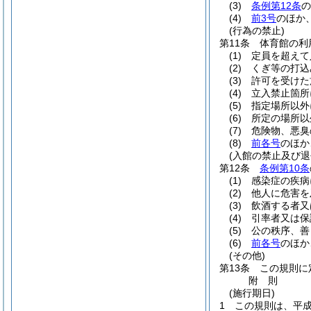
(3)
条例第12条
の
(4)
前3号
のほか
(行為の禁止)
第11条
体育館の利
(1)
定員を超えて
(2)
くぎ等の打込
(3)
許可を受けた
(4)
立入禁止箇所
(5)
指定場所以外
(6)
所定の場所以
(7)
危険物、悪臭
(8)
前各号
のほか
(入館の禁止及び退
第12条
条例第10条
(1)
感染症の疾病
(2)
他人に危害を
(3)
飲酒する者又
(4)
引率者又は保
(5)
公の秩序、善
(6)
前各号
のほか
(その他)
第13条
この規則に
附
則
(施行期日)
1
この規則は、平成