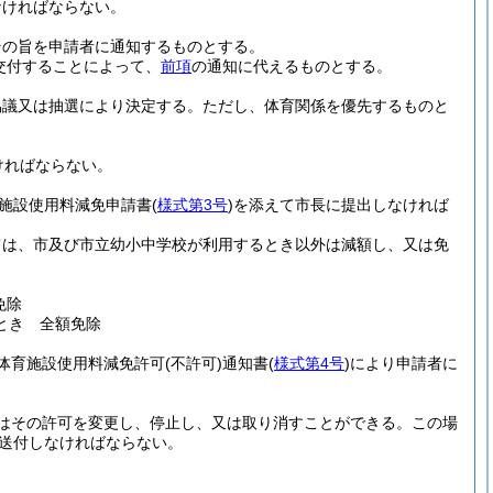
なければならない。
その旨を申請者に通知するものとする。
交付することによって、
前項
の通知に代えるものとする。
協議又は抽選により決定する。
ただし、体育関係を優先するものと
ければならない。
施設使用料減免申請書
(
様式第3号
)
を添えて市長に提出しなければ
ては、市及び市立幼小中学校が利用するとき以外は減額し、又は免
免除
とき 全額免除
体育施設使用料減免許可
(不許可)
通知書
(
様式第4号
)
により申請者に
はその許可を変更し、停止し、又は取り消すことができる。
この場
送付しなければならない。