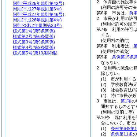
2
体育館の施設等
附則
(平成25年規則第42号)
(利用の許可等の決
附則
(平成27年規則第6号)
第6条
市長は、
前
附則
(平成27年規則第46号)
2
市長が利用の許
附則
(平成28年規則第4号)
(利用の許可の順序
附則
(令和2年規則第23号)
第7条
利用の許可
様式第1号
(第5条関係)
する。
様式第2号
(第6条関係)
(使用料の納付)
様式第3号
(第9条関係)
第8条
利用者は、
第
様式第4号
(第9条関係)
(使用料の減免)
様式第5号
(第10条関係)
第9条
条例第15条
ならない。
2
使用料の減免の
除しない。
(1)
市が利用する
(2)
学校教育法
(
(3)
社会教育法
(
(4)
特に市長が必
3
市長は、
第1項
の
通知するものとす
(利用の取消し等)
第10条
既に利用を
合において、市長
(1)
条例第6条第
(2)
条例第11条
の