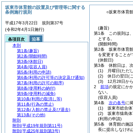
坂東市体育館の設置及び管理等に関する
条例施行規則
○坂東市体育
平成17年3月22日 規則第37号
(趣旨)
(令和2年4月1日施行)
第1条
この規則は
とする。
条項目次
沿革
(開館時間)
本則
第2条
坂東市体育
第1条
(趣旨)
を変更することが
第2条
(開館時間)
(休館日)
第3条
(休館日)
第3条
休館日は、
第4条
(収容人員)
(1)
月曜日
(ただ
第5条
(利用の申請)
(2)
休日の翌日
(
第6条
(利用の許可等の決定及び通知)
(3)
12月28日か
第7条
(利用の許可の順序)
2
前項
の規定にか
第8条
(使用料の納付)
ない。
第9条
(使用料の減免)
(収容人員)
第10条
(利用の取消し等)
第4条
次の各号
に
第11条
(行為の禁止)
(1)
坂東市総合体育
第12条
(入館の禁止及び退去)
(2)
坂東市猿島体育
第13条
(その他)
(利用の申請)
附則
第5条
体育館の施
附則
(平成19年規則第11号)
長に提出しなけれ
附則
(平成25年規則第3号)