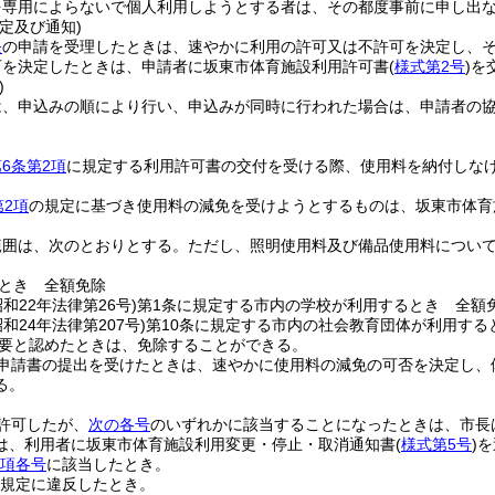
を専用によらないで個人利用しようとする者は、その都度事前に申し出
定及び通知)
条
の申請を受理したときは、速やかに利用の許可又は不許可を決定し、
可を決定したときは、申請者に坂東市体育施設利用許可書
(
様式第2号
)
を
)
は、申込みの順により行い、申込みが同時に行われた場合は、申請者の
6条第2項
に規定する利用許可書の交付を受ける際、使用料を納付しな
第2項
の規定に基づき使用料の減免を受けようとするものは、坂東市体育
範囲は、次のとおりとする。
ただし、照明使用料及び備品使用料につい
とき 全額免除
昭和22年法律第26号)
第1条に規定する市内の学校が利用するとき 全額
昭和24年法律第207号)
第10条に規定する市内の社会教育団体が利用する
要と認めたときは、免除することができる。
申請書の提出を受けたときは、速やかに使用料の減免の可否を決定し、
る。
許可したが、
次の各号
のいずれかに該当することになったときは、市長
は、利用者に坂東市体育施設利用変更・停止・取消通知書
(
様式第5号
)
を
1項各号
に該当したとき。
規定に違反したとき。