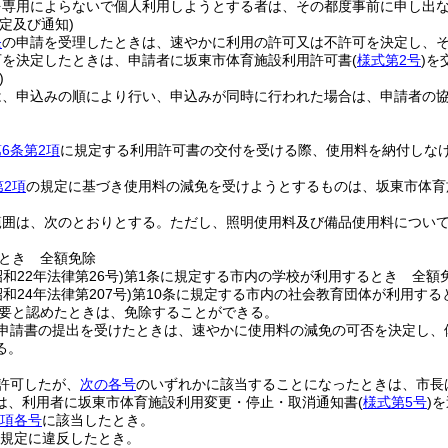
を専用によらないで個人利用しようとする者は、その都度事前に申し出
定及び通知)
条
の申請を受理したときは、速やかに利用の許可又は不許可を決定し、
可を決定したときは、申請者に坂東市体育施設利用許可書
(
様式第2号
)
を
)
は、申込みの順により行い、申込みが同時に行われた場合は、申請者の
6条第2項
に規定する利用許可書の交付を受ける際、使用料を納付しな
第2項
の規定に基づき使用料の減免を受けようとするものは、坂東市体育
範囲は、次のとおりとする。
ただし、照明使用料及び備品使用料につい
とき 全額免除
昭和22年法律第26号)
第1条に規定する市内の学校が利用するとき 全額
昭和24年法律第207号)
第10条に規定する市内の社会教育団体が利用する
要と認めたときは、免除することができる。
申請書の提出を受けたときは、速やかに使用料の減免の可否を決定し、
る。
許可したが、
次の各号
のいずれかに該当することになったときは、市長
は、利用者に坂東市体育施設利用変更・停止・取消通知書
(
様式第5号
)
を
1項各号
に該当したとき。
規定に違反したとき。