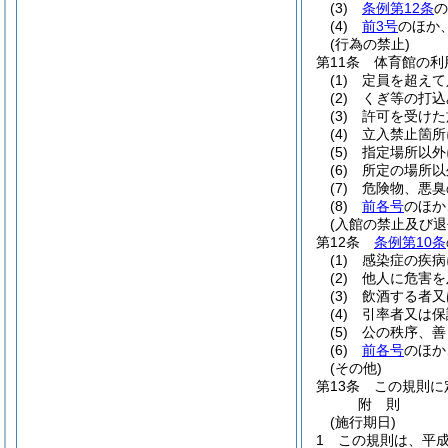
(3)
条例第12条
の
(4)
前3号
のほか
(行為の禁止)
第11条
体育館の利
(1)
定員を超えて
(2)
くぎ等の打込
(3)
許可を受けた
(4)
立入禁止箇所
(5)
指定場所以外
(6)
所定の場所以
(7)
危険物、悪臭
(8)
前各号
のほか
(入館の禁止及び退
第12条
条例第10条
(1)
感染症の疾病
(2)
他人に危害を
(3)
飲酒する者又
(4)
引率者又は保
(5)
公の秩序、善
(6)
前各号
のほか
(その他)
第13条
この規則に
附
則
(施行期日)
1
この規則は、平成