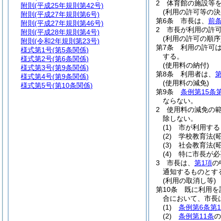
2
体育館の施設等
附則
(平成25年規則第42号)
(利用の許可等の決
附則
(平成27年規則第6号)
第6条
市長は、
前
附則
(平成27年規則第46号)
2
市長が利用の許
附則
(平成28年規則第4号)
(利用の許可の順序
附則
(令和2年規則第23号)
第7条
利用の許可
様式第1号
(第5条関係)
する。
様式第2号
(第6条関係)
(使用料の納付)
様式第3号
(第9条関係)
第8条
利用者は、
第
様式第4号
(第9条関係)
(使用料の減免)
様式第5号
(第10条関係)
第9条
条例第15条
ならない。
2
使用料の減免の
除しない。
(1)
市が利用する
(2)
学校教育法
(
(3)
社会教育法
(
(4)
特に市長が必
3
市長は、
第1項
の
通知するものとす
(利用の取消し等)
第10条
既に利用を
合において、市長
(1)
条例第6条第
(2)
条例第11条
の