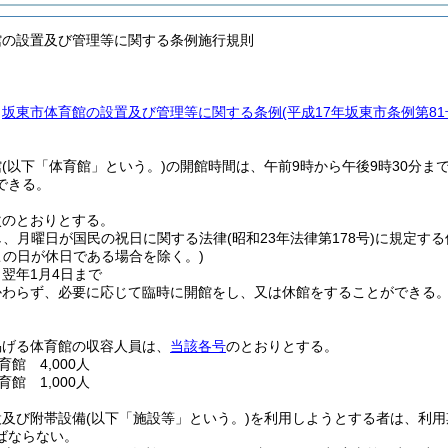
館の設置及び管理等に関する条例施行規則
、
坂東市体育館の設置及び管理等に関する条例
(平成17年坂東市条例第8
館
(以下「体育館」という。)
の開館時間は、午前9時から午後9時30分ま
できる。
次のとおりとする。
し、月曜日が国民の祝日に関する法律
(昭和23年法律第178号)
に規定する
この日が休日である場合を除く。)
ら翌年1月4日まで
かわらず、必要に応じて臨時に開館をし、又は休館をすることができる
掲げる体育館の収容人員は、
当該各号
のとおりとする。
館 4,000人
館 1,000人
設及び附帯設備
(以下「施設等」という。)
を利用しようとする者は、利用
ばならない。