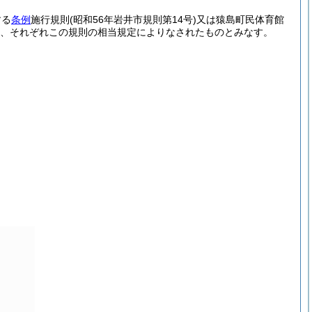
する
条例
施行規則
(昭和56年岩井市規則第14号)
又は猿島町民体育館
、それぞれこの規則の相当規定によりなされたものとみなす。