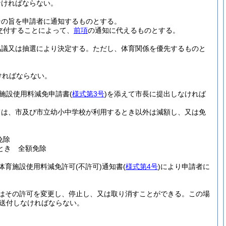
なければならない。
その旨を申請者に通知するものとする。
交付することによって、
前項
の通知に代えるものとする。
協議又は抽選により決定する。
ただし、体育関係を優先するものと
ければならない。
施設使用料減免申請書
(
様式第3号
)
を添えて市長に提出しなければ
ては、市及び市立幼小中学校が利用するとき以外は減額し、又は免
免除
とき 全額免除
体育施設使用料減免許可
(不許可)
通知書
(
様式第4号
)
により申請者に
はその許可を変更し、停止し、又は取り消すことができる。
この場
送付しなければならない。