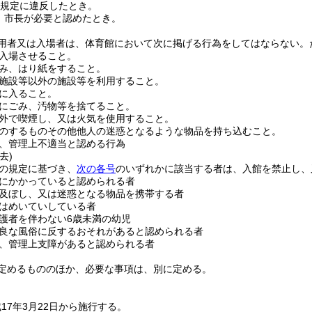
規定に違反したとき。
、市長が必要と認めたとき。
用者又は入場者は、体育館において次に掲げる行為をしてはならない。
入場させること。
み、はり紙をすること。
施設等以外の施設等を利用すること。
に入ること。
にごみ、汚物等を捨てること。
外で喫煙し、又は火気を使用すること。
のするものその他他人の迷惑となるような物品を持ち込むこと。
、管理上不適当と認める行為
去)
の規定に基づき、
次の各号
のいずれかに該当する者は、入館を禁止し、
にかかっていると認められる者
及ぼし、又は迷惑となる物品を携帯する者
はめいていしている者
護者を伴わない6歳未満の幼児
良な風俗に反するおそれがあると認められる者
、管理上支障があると認められる者
定めるもののほか、必要な事項は、別に定める。
17年3月22日から施行する。