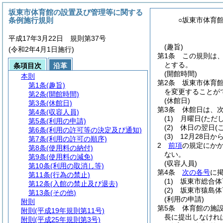
坂東市体育館の設置及び管理等に関する
条例施行規則
○坂東市体育
平成17年3月22日 規則第37号
(趣旨)
(令和2年4月1日施行)
第1条
この規則は
とする。
条項目次
沿革
(開館時間)
本則
第2条
坂東市体育
第1条
(趣旨)
を変更することが
第2条
(開館時間)
(休館日)
第3条
(休館日)
第3条
休館日は、
第4条
(収容人員)
(1)
月曜日
(ただ
第5条
(利用の申請)
(2)
休日の翌日
(
第6条
(利用の許可等の決定及び通知)
(3)
12月28日か
第7条
(利用の許可の順序)
2
前項
の規定にか
第8条
(使用料の納付)
ない。
第9条
(使用料の減免)
(収容人員)
第10条
(利用の取消し等)
第4条
次の各号
に
第11条
(行為の禁止)
(1)
坂東市総合体育
第12条
(入館の禁止及び退去)
(2)
坂東市猿島体育
第13条
(その他)
(利用の申請)
附則
第5条
体育館の施
附則
(平成19年規則第11号)
長に提出しなけれ
附則
(平成25年規則第3号)