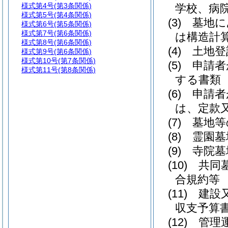
様式第4号
(第3条関係)
学校、病
様式第5号
(第4条関係)
(3)
墓地に
様式第6号
(第5条関係)
様式第7号
(第6条関係)
は構造計
様式第8号
(第6条関係)
(4)
土地登
様式第9号
(第6条関係)
様式第10号
(第7条関係)
(5)
申請者
様式第11号
(第8条関係)
する書類
(6)
申請者
は、定款
(7)
墓地等
(8)
霊園墓
(9)
寺院墓
(10)
共同
合規約等
(11)
建設
収支予算
(12)
管理