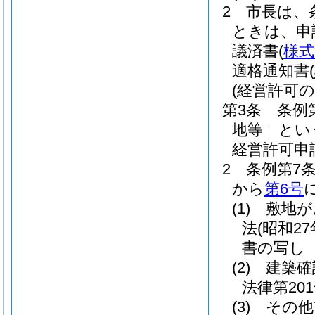
2
市長は、
ときは、申
議済書
(
様式
適格通知書
(
(経営許可の
第3条
条例
地等」とい
経営許可申
2
条例第7
から
第6号
(1)
敷地が
法
(昭和27
書の写し
(2)
建築確
法律第201
(3)
その他