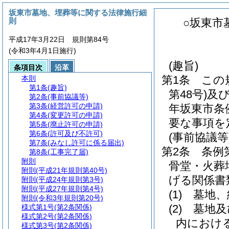
坂東市墓地、埋葬等に関する法律施行細
則
○坂東市
平成17年3月22日 規則第84号
(令和3年4月1日施行)
(趣旨)
条項目次
沿革
第1条
この
本則
第1条
(趣旨)
第48号)
及
第2条
(事前協議等)
第3条
(経営許可の申請)
年坂東市条
第4条
(変更許可の申請)
要な事項を
第5条
(廃止許可の申請)
第6条
(許可及び不許可)
(事前協議等
第7条
(みなし許可に係る届出)
第2条
条例
第8条
(工事完了届)
附則
骨堂・火葬
附則
(平成21年規則第40号)
げる関係書
附則
(平成24年規則第3号)
附則
(平成27年規則第4号)
(1)
墓地、
附則
(令和3年規則第20号)
(2)
墓地及
様式第1号
(第2条関係)
様式第2号
(第2条関係)
内におけ
様式第3号
(第2条関係)