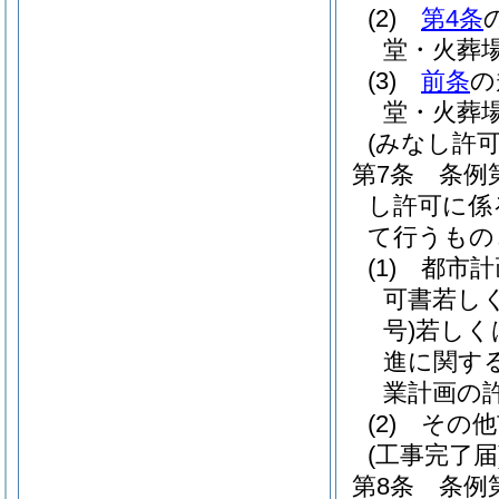
(2)
第4条
堂・火葬場
(3)
前条
の
堂・火葬場
(みなし許
第7条
条例
し許可に係
て行うもの
(1)
都市計
可書若し
号)
若しく
進に関す
業計画の
(2)
その他
(工事完了届
第8条
条例