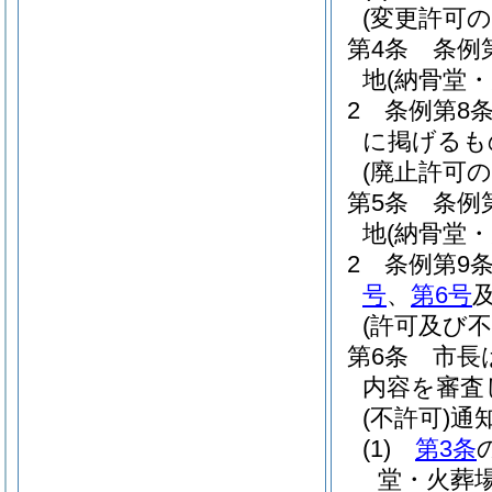
(変更許可の
第4条
条例
地
(納骨堂・
2
条例第8
に掲げるも
(廃止許可の
第5条
条例
地
(納骨堂・
2
条例第9
号
、
第6号
(許可及び不
第6条
市長
内容を審査
(不許可)
通
(1)
第3条
堂・火葬場