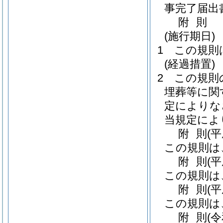
事完了届出
附
則
(施行期日)
1
この規則
(経過措置)
2
この規則
埋葬等に関
定によりな
当規定によ
附
則
(
この規則は
附
則
(
この規則は
附
則
(
この規則は
附
則
(