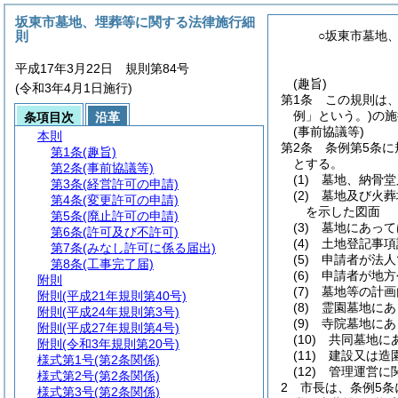
坂東市墓地、埋葬等に関する法律施行細
則
○坂東市墓地
平成17年3月22日 規則第84号
(趣旨)
(令和3年4月1日施行)
第1条
この規則は
例」という。)
の施
条項目次
沿革
(事前協議等)
本則
第2条
条例第5条
第1条
(趣旨)
とする。
第2条
(事前協議等)
(1)
墓地、納骨堂
第3条
(経営許可の申請)
(2)
墓地及び火葬
第4条
(変更許可の申請)
を示した図面
第5条
(廃止許可の申請)
(3)
墓地にあって
第6条
(許可及び不許可)
(4)
土地登記事項
第7条
(みなし許可に係る届出)
(5)
申請者が法人
第8条
(工事完了届)
(6)
申請者が地方
附則
(7)
墓地等の計画
附則
(平成21年規則第40号)
(8)
霊園墓地にあ
附則
(平成24年規則第3号)
(9)
寺院墓地にあ
附則
(平成27年規則第4号)
(10)
共同墓地に
附則
(令和3年規則第20号)
(11)
建設又は造
様式第1号
(第2条関係)
(12)
管理運営に
様式第2号
(第2条関係)
2
市長は、条例5
様式第3号
(第2条関係)