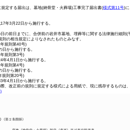
に規定する届出は、墓地
(納骨堂・火葬場)
工事完了届出書
(
様式第11号
)
に
17年3月22日から施行する。
の日の前日までに、合併前の岩井市墓地、埋葬等に関する法律施行細則
(
規則の相当規定によりなされたものとみなす。
1年
規則第40号)
の日から施行する。
4年
規則第3号)
4年4月1日から施行する。
7年
規則第4号)
の日から施行する。
年
規則第20号)
3年4月1日から施行する。
の際、改正前の規則に規定する様式による用紙で、現に残存するものは
)