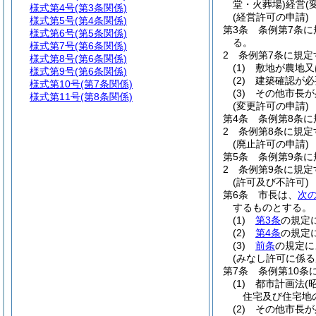
堂・火葬場)
経営
(
様式第4号
(第3条関係)
(経営許可の申請)
様式第5号
(第4条関係)
第3条
条例第7条
様式第6号
(第5条関係)
る。
様式第7号
(第6条関係)
2
条例第7条に規定
様式第8号
(第6条関係)
(1)
敷地が農地又
様式第9号
(第6条関係)
(2)
建築確認が必
様式第10号
(第7条関係)
(3)
その他市長が
様式第11号
(第8条関係)
(変更許可の申請)
第4条
条例第8条
2
条例第8条に規定
(廃止許可の申請)
第5条
条例第9条
2
条例第9条に規定
(許可及び不許可)
第6条
市長は、
次
するものとする。
(1)
第3条
の規定
(2)
第4条
の規定
(3)
前条
の規定に
(みなし許可に係る
第7条
条例第10条
(1)
都市計画法
(
住宅及び住宅地
(2)
その他市長が