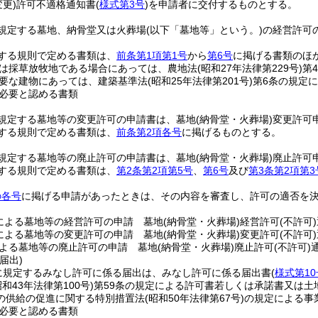
変更)
許可不適格通知書
(
様式第3号
)
を申請者に交付するものとする。
に規定する墓地、納骨堂又は火葬場
(以下「墓地等」という。)
の経営許可
する規則で定める書類は、
前条第1項第1号
から
第6号
に掲げる書類のほ
は採草放牧地である場合にあっては、農地法
(昭和27年法律第229号)
第
要な建物にあっては、建築基準法
(昭和25年法律第201号)
第6条の規定
必要と認める書類
に規定する墓地等の変更許可の申請書は、墓地
(納骨堂・火葬場)
変更許可
する規則で定める書類は、
前条第2項各号
に掲げるものとする。
に規定する墓地等の廃止許可の申請書は、墓地
(納骨堂・火葬場)
廃止許可
する規則で定める書類は、
第2条第2項第5号
、
第6号
及び
第3条第2項第3
の各号
に掲げる申請があったときは、その内容を審査し、許可の適否を
による墓地等の経営許可の申請 墓地
(納骨堂・火葬場)
経営許可
(不許可)
による墓地等の変更許可の申請 墓地
(納骨堂・火葬場)
変更許可
(不許可)
よる墓地等の廃止許可の申請 墓地
(納骨堂・火葬場)
廃止許可
(不許可)
届出)
に規定するみなし許可に係る届出は、みなし許可に係る届出書
(
様式第10
昭和43年法律第100号)
第59条の規定による許可書若しくは承諾書又は土
の供給の促進に関する特別措置法
(昭和50年法律第67号)
の規定による事
必要と認める書類