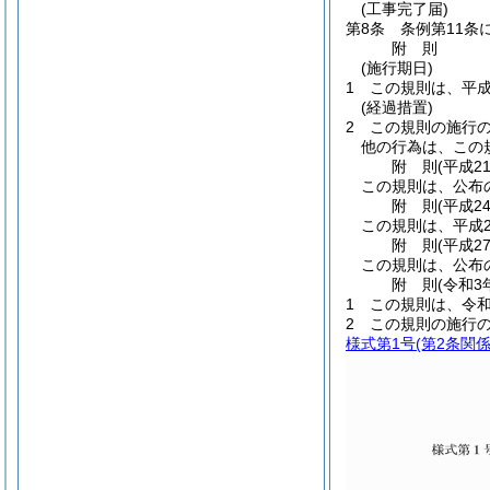
(工事完了届)
第8条
条例第11条
附
則
(施行期日)
1
この規則は、平成
(経過措置)
2
この規則の施行
他の行為は、この
附
則
(平成2
この規則は、公布
附
則
(平成2
この規則は、平成2
附
則
(平成2
この規則は、公布
附
則
(令和3
1
この規則は、令和
2
この規則の施行
様式第1号
(第2条関係