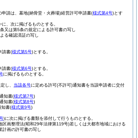
の申請は、墓地
(納骨堂・火葬場)
経営許可申請書
(
様式第4号
)
とす
かに、次に掲げるものとする。
4条又は第5条の規定による許可書の写し
による確認済証の写し
申請書
(
様式第5号
)
とする。
申請書
(
様式第6号
)
とする。
号
に掲げるものとする。
決定し、
当該各号
に定める許可
(不許可)
通知書を当該申請者に交付
通知書
(
様式第7号
)
通知書
(
様式第8号
)
通知書
(
様式第9号
)
号
)
に次に掲げる書類を添付して行うものとする。
地区画整理法
(昭和29年法律第119号)
若しくは大都市地域における
業計画の許可書の写し