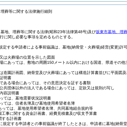
、埋葬等に関する法律施行細則
、墓地、埋葬等に関する法律
(昭和23年法律第48号)
及び
坂東市墓地、埋
行に関し必要な事項を定めるものとする。
に規定する申請者による事前協議は、墓地
(納骨堂・火葬場)
経営
(変更)
許
又は火葬場の位置を示した図面
場にあっては、敷地の周囲150メートル以内における国道、県道その
は造園計画図、納骨堂及び火葬場にあっては構造計算書並びに平面図及
証明書
である場合にあっては、その意思決定を証する書類
公共団体以外の法人である場合にあっては、定款又は規則の写し
内容説明書
っては、墓地需要状況説明書
っては、信者名簿及び墓地使用希望者名簿
あっては、墓地使用希望者名簿、共同墓地組合規約等
園工事に関する資金計画書、経費見積書及び収支予算書
関する計画書
条に規定する申請者との事前協議が終了したときは、申請者に墓地
(納骨