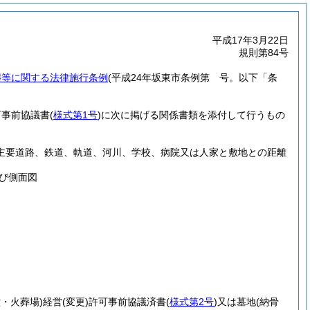
平成17年3月22日
規則第84号
葬等に関する法律施行条例
(平成24年坂東市条例第 号。以下「条
可事前協議書
(
様式第1号
)
に次に掲げる関係書類を添付して行うもの
他主要道路、鉄道、軌道、河川、学校、病院又は人家と敷地との距離
び側面図
堂・火葬場)
経営
(変更)
許可事前協議済書
(
様式第2号
)
又は墓地
(納骨