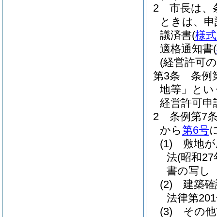
2
市長は、
ときは、申
議済書
(
様式
適格通知書
(
(経営許可の
第3条
条例
地等」とい
経営許可申
2
条例第7
から
第6号
(1)
敷地が
法
(昭和27
書の写し
(2)
建築確
法律第201
(3)
その他