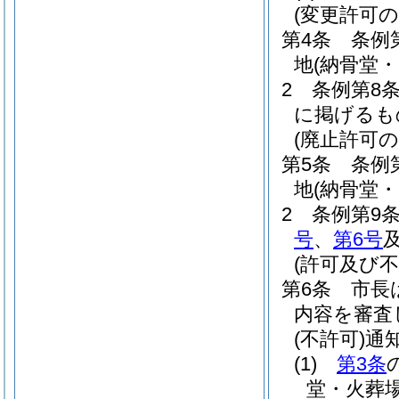
(変更許可の
第4条
条例
地
(納骨堂・
2
条例第8
に掲げるも
(廃止許可の
第5条
条例
地
(納骨堂・
2
条例第9
号
、
第6号
(許可及び不
第6条
市長
内容を審査
(不許可)
通
(1)
第3条
堂・火葬場