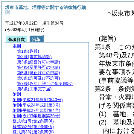
坂東市墓地、埋葬等に関する法律施行細
則
○坂東市
平成17年3月22日 規則第84号
(令和3年4月1日施行)
(趣旨)
条項目次
沿革
第1条
この
本則
第1条
(趣旨)
第48号)
及
第2条
(事前協議等)
第3条
(経営許可の申請)
年坂東市条
第4条
(変更許可の申請)
要な事項を
第5条
(廃止許可の申請)
第6条
(許可及び不許可)
(事前協議等
第7条
(みなし許可に係る届出)
第2条
条例
第8条
(工事完了届)
附則
骨堂・火葬
附則
(平成21年規則第40号)
げる関係書
附則
(平成24年規則第3号)
附則
(平成27年規則第4号)
(1)
墓地、
附則
(令和3年規則第20号)
(2)
墓地及
様式第1号
(第2条関係)
様式第2号
(第2条関係)
内におけ
様式第3号
(第2条関係)