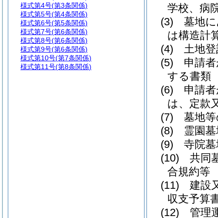
様式第4号
(第3条関係)
学校、病
様式第5号
(第4条関係)
(3)
墓地に
様式第6号
(第5条関係)
様式第7号
(第6条関係)
は構造計
様式第8号
(第6条関係)
(4)
土地登
様式第9号
(第6条関係)
様式第10号
(第7条関係)
(5)
申請者
様式第11号
(第8条関係)
する書類
(6)
申請者
は、定款
(7)
墓地等
(8)
霊園墓
(9)
寺院墓
(10)
共同
合規約等
(11)
建設
収支予算
(12)
管理