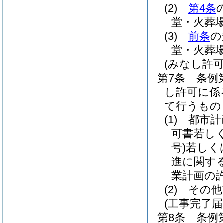
(2)
第4条
堂・火葬場
(3)
前条
の
堂・火葬場
(みなし許
第7条
条例
し許可に係
て行うもの
(1)
都市計
可書若し
号)
若しく
進に関す
業計画の
(2)
その他
(工事完了届
第8条
条例