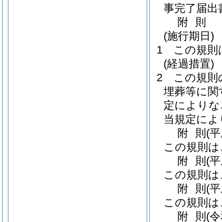
事完了届出
附
則
(施行期日)
1
この規則
(経過措置)
2
この規則
埋葬等に関
定によりな
当規定によ
附
則
(
この規則は
附
則
(
この規則は
附
則
(
この規則は
附
則
(