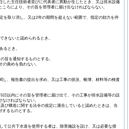
任した主任技術者並びに代表者に異動が生じたとき、又は排水設備
ところにより、その旨を管理者に届け出なければならない。
定を取り消し、又は2年の期間を超えない範囲で、指定の効力を停
できないと認められるとき。
あるとき。
その旨を通知するものとする。
その責めを負わない。
関し、報告書の提出を求め、又は工事の状況、帳簿、材料等の検査
5日以内にその旨を管理者に届け出て、その工事が排水設備等の設
けなければならない。
置及び構造に関する法令の規定に適合していると認めたときは、当
付するものとする。
して公共下水道を使用する者は、除害施設を設け、又は必要な措