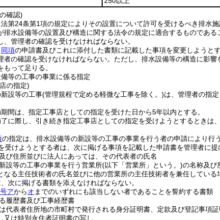
250以上
の確認)
法第24条第1項の規定によりその設置について許可を受けるべき排水施
が排水設備等の設置及び構造に関する法令の規定に適合するものである
し、管理者の確認を受けなければならない。
、
同項
の申請書及びこれに添付した書類に記載した事項を変更しようと
理者の確認を受けなければならない。
ただし、排水設備等の構造に影響
をもって足りる。
設備等の工事の事業に係る指定
店の指定)
の新設等の工事
(管理規程で定める軽微な工事を除く。)
は、管理者の指定
効期間は、指定工事店としての指定を受けた日から5年以内とする。
満了に際し、引き続き指定工事店としての指定を受けようとするときは
項
の指定は、排水設備等の新設等の工事の事業を行う者の申請により行
を受けようとする者は、次に掲げる事項を記載した申請書を管理者に提
及び住所並びに法人にあっては、その代表者の氏名
新設等の工事の事業を行う営業所
(以下「営業所」という。)
の名称及び
となる主任技術者の氏名並びに他の営業所の主任技術者を兼任している
は、次に掲げる書類を添えなければならない。
4号ア
から
オ
までのいずれにも該当しない者であることを誓約する書類
る履歴書及び工事経歴書
は代表者住所地の市町村で発行される身分証明書、定款及び登記事項証
し又は特別永住者証明書の写し