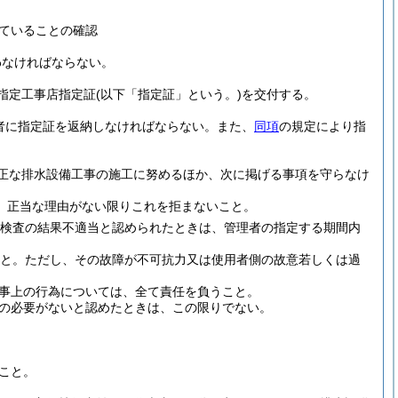
ていることの確認
わなければならない。
指定工事店指定証
(以下「指定証」という。)
を交付する。
者に指定証を返納しなければならない。
また、
同項
の規定により指
正な排水設備工事の施工に努めるほか、次に掲げる事項を守らなけ
、正当な理由がない限りこれを拒まないこと。
検査の結果不適当と認められたときは、管理者の指定する期間内
こと。
ただし、その故障が不可抗力又は使用者側の故意若しくは過
事上の行為については、全て責任を負うこと。
の必要がないと認めたときは、この限りでない。
こと。