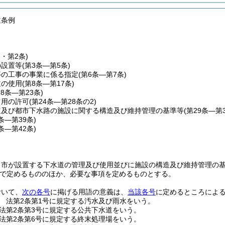
道条例
条・第2条)
の設置等
(第3条―第5条)
等の工事の事業に係る指定
(第6条―第7条)
道の使用
(第8条―第17条)
18条―第23条)
占用の許可
(第24条―第28条の2)
道及び都市下水路の施設に関する構造及び維持管理の基準等
(第29条―第3
6条―第39条)
0条―第42条)
、市が設置する下水道の管理及び使用並びに施設の構造及び維持管理の
で定めるもののほか、必要な事項を定めるものとする。
おいて、
次の各号
に掲げる用語の意義は、
当該各号
に定めるところによ
 法第2条第1号に規定する汚水及び雨水をいう。
法第2条第3号に規定する公共下水道をいう。
法第2条第6号に規定する終末処理場をいう。