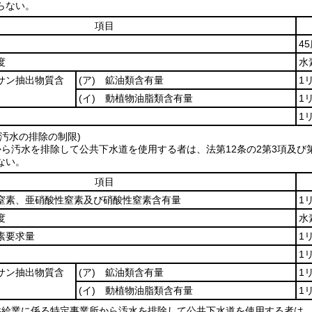
らない。
項目
4
度
水
サン抽出物質含
(ア)
鉱油類含有量
1
(イ)
動植物油脂類含有量
1
1
汚水の排除の制限)
ら汚水を排除して公共下水道を使用する者は、法第12条の2第3項及び
ない。
項目
素、亜硝酸性窒素及び硝酸性窒素含有量
1
度
水
素要求量
1
1
サン抽出物質含
(ア)
鉱油類含有量
1
(イ)
動植物油脂類含有量
1
供給業に係る特定事業所から汚水を排除して公共下水道を使用する者は