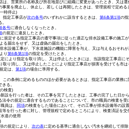
店は、営業所の名称及び所在地並びに組織に変更があったとき、又は選
の事業を廃止し、休止し、若しくは再開したときは、管理規程で定める
一時停止)
、指定工事店が
次の各号
のいずれかに該当するときは、
第6条第1項
の指
る。
項各号
に適合しなくなったとき。
項
の規定に違反したとき。
に規定する指定工事店の遵守事項に従った適正な排水設備工事の施工が
よる届出をせず、又は虚偽の届出をしたとき。
排水設備工事が、下水道施設の機能に障害を与え、又は与えるおそれが
より
第6条第1項
の指定を受けたとき。
規定により指定を取り消し、又は停止したときには、当該指定工事店に
り取り消し、又は停止したことにより指定工事店が損害を受けても市は
規定は、
第1項
の場合に準用する。
、この条例に定めるもののほか必要があるときは、指定工事店の業務に
できる。
の検査)
の新設を行った者は、その工事を完了したときは、工事の完了した日から
る法令の規定に適合するものであることについて、市の職員の検査を受
る職員は、
同項
の検査をした場合において、その工事が排水設備等の設
設等を行った者に対し、管理規程で定めるところにより、検査済証を交
下水道の使用
)
1項の規定により、
次の表
に定める基準に適合しない汚水を継続して排除