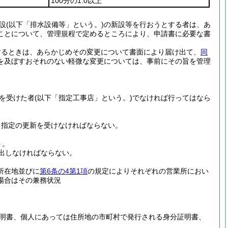
100分の1.0以上
設
(以下「排水設備等」という。)
の新設等を行おうとする者は、あ
ことについて、管理規程で定めるところにより、申請書に必要な書
するときは、あらかじめその変更について書面により届け出て、
同
を及ぼすおそれのない軽微な変更については、事前にその旨を管理
を受けた者
(以下「指定工事店」という。)
でなければ行ってはなら
、指定の更新を受けなければならない。
う。
出しなければならない。
所在地並びに
第6条の4第1項
の規定によりそれぞれの営業所におい
場合はその兼務状況
明書、個人にあっては住所地の市町村で発行される身分証明書、