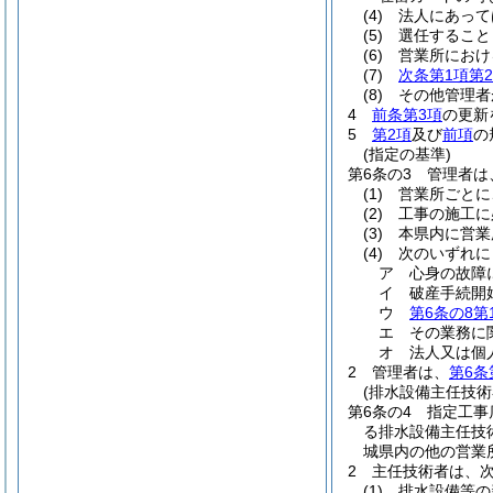
(4)
法人にあって
(5)
選任すること
(6)
営業所におけ
(7)
次条第1項第
(8)
その他管理者
4
前条第3項
の更新
5
第2項
及び
前項
の
(指定の基準)
第6条の3
管理者は
(1)
営業所ごとに
(2)
工事の施工に
(3)
本県内に営業
(4)
次のいずれに
ア
心身の故障
イ
破産手続開
ウ
第6条の8第
エ
その業務に
オ
法人又は個
2
管理者は、
第6条
(排水設備主任技術
第6条の4
指定工事
る排水設備主任技
城県内の他の営業
2
主任技術者は、
(1)
排水設備等の