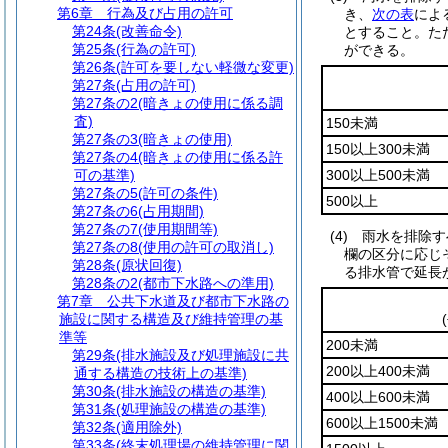
第6章
行為及び占用の許可
き、
次の表
によ
第24条
(改善命令)
とすること。
た
第25条
(行為の許可)
ができる。
第26条
(許可を要しない軽微な変更)
第27条
(占用の許可)
第27条の2
(暗きょの使用に係る調
査)
150未満
第27条の3
(暗きょの使用)
150以上300未満
第27条の4
(暗きょの使用に係る許
可の基準)
300以上500未満
第27条の5
(許可の条件)
500以上
第27条の6
(占用期間)
第27条の7
(使用期間等)
(4)
雨水を排除す
第27条の8
(使用の許可の取消し)
欄の区分に応じ
第28条
(原状回復)
る排水管で延長
第28条の2
(都市下水路への準用)
第7章
公共下水道及び都市下水路の
施設に関する構造及び維持管理の基
準等
200未満
第29条
(排水施設及び処理施設に共
200以上400未満
通する構造の技術上の基準)
第30条
(排水施設の構造の基準)
400以上600未満
第31条
(処理施設の構造の基準)
600以上1500未満
第32条
(適用除外)
第33条
(終末処理場の維持管理に関