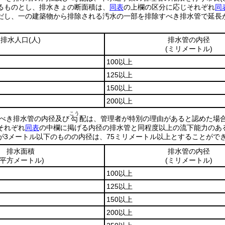
るものとし、排水きょの断面積は、
同表
の上欄の区分に応じそれぞれ
同
だし、一の建築物から排除される汚水の一部を排除すべき排水管で延長が
排水人口
(人)
排水管の内径
(ミリメートル)
100以上
125以上
150以上
200以上
こう
べき排水管の内径及び
配は、管理者が特別の理由があると認めた場
勾
それぞれ
同表
の中欄に掲げる内径の排水管と同程度以上の流下能力のあ
が3メートル以下のものの内径は、75ミリメートル以上とすることがで
排水面積
排水管の内径
(平方メートル)
(ミリメートル)
100以上
125以上
150以上
200以上