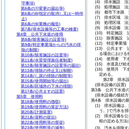
(4)
排水施設 法
守事項)
(5)
処理施設 法
第6条の7
(変更の届出等)
(6)
都市下水路 
第6条の8
(指定の取消し又は一時停
(7)
排水区域 法
止)
(8)
処理区域 法
第6条の9
(業務の報告)
(9)
排水設備 法
第7条
(排水設備等の工事の検査)
(10)
特定施設 
第4章
公共下水道の使用
(11)
除害施設 
第8条
(除害施設の設置等)
(12)
特定事業場
第9条
(特定事業場からの汚水の排
(13)
公共ます 
除の制限)
る場合における
第10条
(除害施設の設置等)
(14)
使用者 下
第11条
(水質管理責任者制度)
(15)
水道及び給
第12条
(除害施設の設置等の届出)
(16)
使用月 下
第13条
(排除の停止又は制限)
定める。
第14条
(し尿の排除の制限等)
第2章
排水
第15条
(使用開始等の届出)
(排水設備の設置)
第16条
(区域外の下水の排除)
第3条
公共下水道
第17条
(公共ますの設置)
(排水設備の接続方
第5章
使用料
第4条
排水設備の
第18条
(使用料の徴収)
(1)
排水設備は、
第19条
(使用料の算定方法)
う。)
で汚水を排
第20条
(計測装置)
(2)
排水設備を公
第21条
(資料の提出)
程の定める方法
第22条
(使用料等の督促)
第23条
(使用料等の減免)
(3)
汚水を排除す