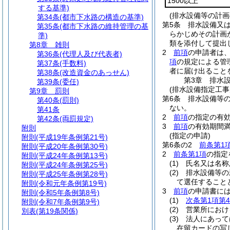
1500以上
する基準)
(排水設備等の計画
第34条
(都市下水路の構造の基準)
第5条
排水設備又は
第35条
(都市下水路の維持管理の基
らかじめその計画
準)
類を添付して提出
第8章
雑則
2
前項
の申請者は
第36条
(代理人及び代表者)
項
の規定による管
第37条
(手数料)
者に届け出ること
第38条
(改造資金のあっせん)
第3章
排水
第39条
(委任)
(排水設備指定工事
第9章
罰則
第6条
排水設備等
第40条
(罰則)
ない。
第41条
2
前項
の指定の有
第42条
(両罰規定)
3
前項
の有効期間
附則
(指定の申請)
附則
(平成19年条例第21号)
第6条の2
前条第1
附則
(平成20年条例第30号)
2
前条第1項
の指定
附則
(平成24年条例第13号)
(1)
氏名又は名称
附則
(平成24年条例第25号)
(2)
排水設備等の
附則
(平成25年条例第28号)
て選任すること
附則
(令和元年条例第19号)
3
前項
の申請書に
附則
(令和5年条例第8号)
(1)
次条第1項第
附則
(令和7年条例第9号)
(2)
営業所におけ
別表
(第19条関係)
(3)
法人にあって
在留カードの写