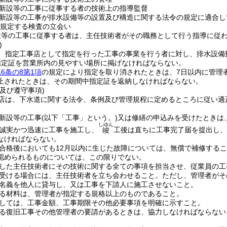
新設等の工事に従事する者の技術上の指導監督
新設等の工事が排水設備等の設置及び構造に関する法令の規定に適合し
規定する検査の立会い
設等の工事に従事する者は、主任技術者がその職務として行う指導に従
)
、指定工事店として指定を行った工事の事業を行う者に対し、排水設備
指定証を営業所内の見やすい場所に掲げなければならない。
6条の8第1項
の規定により指定を取り消されたときは、7日以内に管理
止されたときは、その期間中指定証を返納しなければならない。
及び遵守事項)
店は、下水道に関する法令、条例及び管理規程に定めるところに従い適
新設等の工事
(以下「工事」という。)
又は修繕の申込みを受けたときは
しゆん
誠実かつ迅速に工事を施工し、
工後は直ちに工事完了届を提出し、
竣
なければならない。
合格後においても12月以内に生じた故障については、無償で補修する
認められるものについては、この限りでない。
した主任技術者にその技術に関する全ての事項を担当させ、従業員の工
受ける場合には、主任技術者を立ち会わせること。
ただし、管理者がそ
名義を他人に貸与し、又は工事を下請人に施工させないこと。
る材料は、管理者が指定する規格以上のものであること。
しては、工事金額、工事期限その他必要事項を明確に示すこと。
る復旧工事その他管理者の要請があるときは、協力しなければならない