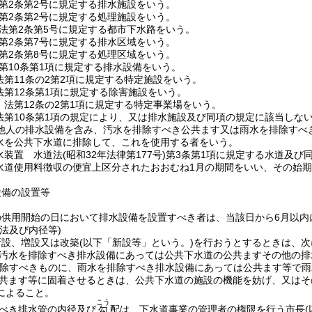
第2条第2号に規定する排水施設をいう。
第2条第2号に規定する処理施設をいう。
法第2条第5号に規定する都市下水路をいう。
第2条第7号に規定する排水区域をいう。
第2条第8号に規定する処理区域をいう。
第10条第1項に規定する排水設備をいう。
法第11条の2第2項に規定する特定施設をいう。
法第12条第1項に規定する除害施設をいう。
 法第12条の2第1項に規定する特定事業場をいう。
法第10条第1項の規定により、又は排水施設及び同項の規定に該当しな
他人の排水設備を含み、汚水を排除すべき公共ます又は雨水を排除すべ
水を公共下水道に排除して、これを使用する者をいう。
水装置 水道法
(昭和32年法律第177号)
第3条第1項に規定する水道及び
水道使用料徴収の便宜上区分されたおおむね1月の期間をいい、その始
設備の設置等
の供用開始の日において排水設備を設置すべき者は、当該日から6月以内
法及び内径等)
新設、増設又は改築
(以下「新設等」という。)
を行おうとするときは、次
汚水を排除すべき排水設備にあっては公共下水道の公共ますその他の排
除すべきものに、雨水を排除すべき排水設備にあっては公共ます等で雨
共ます等に固着させるときは、公共下水道の施設の機能を妨げ、又はそ
によること。
こう
べき排水管の内径及び
配は、下水道事業の管理者の権限を行う市長
勾