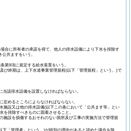
い場合に所有者の承諾を得て、他人の排水設備により下水を排除す
き公共ますをいう。
同条第9項に規定する給水装置をいう。
期及び終期は、上下水道事業管理規程
(以下「管理規程」という。)
で
に当該排水設備を設置しなければならない。
に定めるところによらなければならない。
水施設又は他の排水設備
(以下この条において「公共ます等」とい
水を排除すべきものに固着させること。
の施設を損傷するおそれのない箇所及び工事の実施方法で管理規
(以下「管理者」という。)
が特別の理由があると認めた場合を除