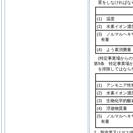
置をしなければな
(1)
温度
(2)
水素イオン濃
(3)
ノルマルヘキ
有量
(4)
よう素消費量
(特定事業場からの
第9条
特定事業場か
を排除してはなら
(1)
アンモニア性窒
(2)
水素イオン濃
(3)
生物化学的酸
(4)
浮遊物質量
(5)
ノルマルヘキ
有量
2
製造業又はガス