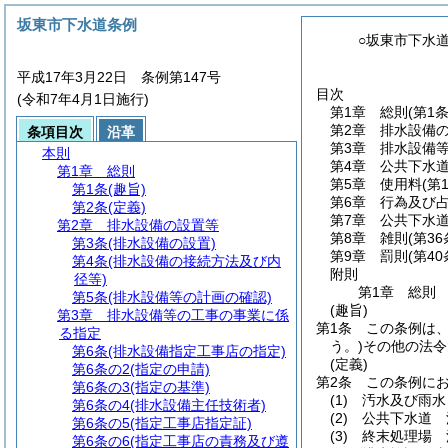
坂東市下水道条例
○坂東市下水
平成17年3月22日 条例第147号
目次
(令和7年4月1日施行)
第1章
総則
(第1
第2章
排水設備
条項目次
沿革
第3章
排水設備
本則
第4章
公共下水
第1章
総則
第5章
使用料
(第
第1条
(趣旨)
第6章
行為及び
第2条
(定義)
第7章
公共下水
第2章
排水設備の設置等
第8章
雑則
(第3
第3条
(排水設備の設置)
第9章
罰則
(第4
第4条
(排水設備の接続方法及び内
附則
径等)
第1章
総則
第5条
(排水設備等の計画の確認)
(趣旨)
第3章
排水設備等の工事の事業に係
第1条
この条例は
る指定
う。)
その他の法令
第6条
(排水設備指定工事店の指定)
(定義)
第6条の2
(指定の申請)
第2条
この条例に
第6条の3
(指定の基準)
(1)
汚水及び雨水
第6条の4
(排水設備主任技術者)
(2)
公共下水道 
第6条の5
(指定工事店指定証)
(3)
終末処理場 
第6条の6
(指定工事店の責務及び遵