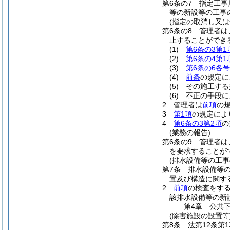
第6条の7
指定工事
等の新設等の工事
(指定の取消し又は
第6条の8
管理者は
止することができ
(1)
第6条の3第1
(2)
第6条の4第1
(3)
第6条の6各号
(4)
前条
の規定に
(5)
その施工する
(6)
不正の手段に
2
管理者は
前項
の
3
第1項
の規定によ
4
第6条の3第2項
の
(業務の報告)
第6条の9
管理者は
を要求することが
(排水設備等の工事
第7条
排水設備等
置及び構造に関す
2
前項
の検査をす
該排水設備等の新
第4章
公共
(除害施設の設置等
第8条
法第12条第