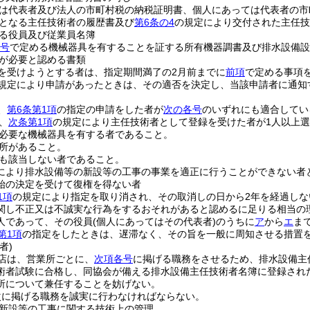
は代表者及び法人の市町村税の納税証明書、個人にあっては代表者の市
となる主任技術者の履歴書及び
第6条の4
の規定により交付された主任技
る役員及び従業員名簿
2号
で定める機械器具を有することを証する所有機器調書及び排水設備
が必要と認める書類
を受けようとする者は、指定期間満了の2月前までに
前項
で定める事項
規定により申請があったときは、その適否を決定し、当該申請者に通知
、
第6条第1項
の指定の申請をした者が
次の各号
のいずれにも適合してい
、
次条第1項
の規定により主任技術者として登録を受けた者が1人以上
必要な機械器具を有する者であること。
所があること。
も該当しない者であること。
により排水設備等の新設等の工事の事業を適正に行うことができない者
始の決定を受けて復権を得ない者
1項
の規定により指定を取り消され、その取消しの日から2年を経過しな
関し不正又は不誠実な行為をするおそれがあると認めるに足りる相当の
人であって、その役員
(個人にあってはその代表者)
のうちに
ア
から
エ
ま
第1項
の指定をしたときは、遅滞なく、その旨を一般に周知させる措置
者)
店は、営業所ごとに、
次項各号
に掲げる職務をさせるため、排水設備主
術者試験に合格し、同協会が備える排水設備主任技術者名簿に登録され
所について兼任することを妨げない。
次に掲げる職務を誠実に行わなければならない。
新設等の工事に関する技術上の管理