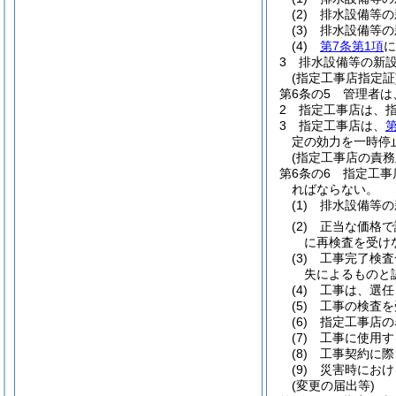
(2)
排水設備等の
(3)
排水設備等の
(4)
第7条第1項
に
3
排水設備等の新
(指定工事店指定証
第6条の5
管理者は
2
指定工事店は、
3
指定工事店は、
第
定の効力を一時停
(指定工事店の責務
第6条の6
指定工事
ればならない。
(1)
排水設備等の
(2)
正当な価格で
に再検査を受け
(3)
工事完了検査
失によるものと
(4)
工事は、選任
(5)
工事の検査を
(6)
指定工事店の
(7)
工事に使用す
(8)
工事契約に際
(9)
災害時におけ
(変更の届出等)