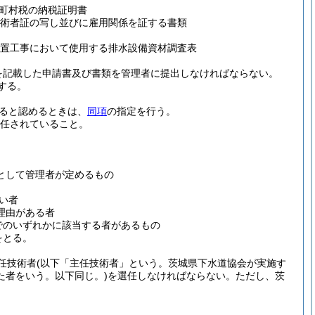
町村税の納税証明書
術者証の写し並びに雇用関係を証する書類
設置工事において使用する排水設備資材調査表
を記載した申請書及び書類を管理者に提出しなければならない。
する。
ると認めるときは、
同項
の指定を行う。
選任されていること。
として管理者が定めるもの
い者
理由がある者
でのいずれかに該当する者があるもの
をとる。
任技術者
(以下「主任技術者」という。茨城県下水道協会が実施す
た者をいう。以下同じ。)
を選任しなければならない。
ただし、茨