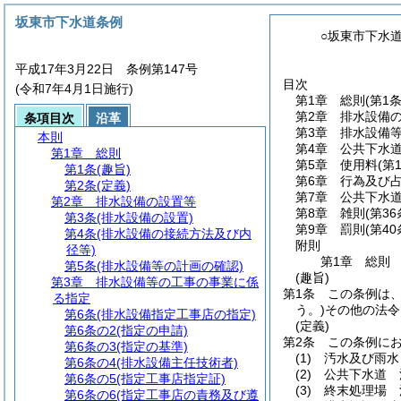
坂東市下水道条例
○坂東市下水
平成17年3月22日 条例第147号
目次
(令和7年4月1日施行)
第1章
総則
(第1
第2章
排水設備
条項目次
沿革
第3章
排水設備
本則
第4章
公共下水
第1章
総則
第5章
使用料
(第
第1条
(趣旨)
第6章
行為及び
第2条
(定義)
第7章
公共下水
第2章
排水設備の設置等
第8章
雑則
(第3
第3条
(排水設備の設置)
第9章
罰則
(第4
第4条
(排水設備の接続方法及び内
附則
径等)
第1章
総則
第5条
(排水設備等の計画の確認)
(趣旨)
第3章
排水設備等の工事の事業に係
第1条
この条例は
る指定
う。)
その他の法令
第6条
(排水設備指定工事店の指定)
(定義)
第6条の2
(指定の申請)
第2条
この条例に
第6条の3
(指定の基準)
(1)
汚水及び雨水
第6条の4
(排水設備主任技術者)
(2)
公共下水道 
第6条の5
(指定工事店指定証)
(3)
終末処理場 
第6条の6
(指定工事店の責務及び遵