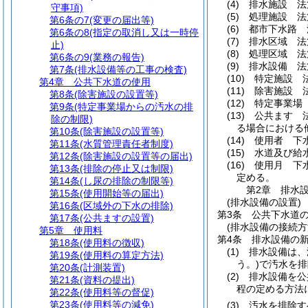
(4)
排水施設 法
守事項)
(5)
処理施設 法
第6条の7
(変更の届出等)
(6)
都市下水路 
第6条の8
(指定の取消し又は一時停
(7)
排水区域 法
止)
(8)
処理区域 法
第6条の9
(業務の報告)
(9)
排水設備 法
第7条
(排水設備等の工事の検査)
(10)
特定施設 
第4章
公共下水道の使用
(11)
除害施設 
第8条
(除害施設の設置等)
(12)
特定事業場
第9条
(特定事業場からの汚水の排
(13)
公共ます 
除の制限)
る場合における
第10条
(除害施設の設置等)
(14)
使用者 下
第11条
(水質管理責任者制度)
(15)
水道及び給
第12条
(除害施設の設置等の届出)
(16)
使用月 下
第13条
(排除の停止又は制限)
定める。
第14条
(し尿の排除の制限等)
第2章
排水
第15条
(使用開始等の届出)
(排水設備の設置)
第16条
(区域外の下水の排除)
第3条
公共下水道
第17条
(公共ますの設置)
(排水設備の接続方
第5章
使用料
第4条
排水設備の
第18条
(使用料の徴収)
(1)
排水設備は、
第19条
(使用料の算定方法)
う。)
で汚水を排
第20条
(計測装置)
(2)
排水設備を公
第21条
(資料の提出)
程の定める方法
第22条
(使用料等の督促)
第23条
(使用料等の減免)
(3)
汚水を排除す