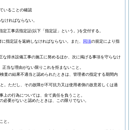
ていることの確認
わなければならない。
指定工事店指定証
(以下「指定証」という。)
を交付する。
者に指定証を返納しなければならない。
また、
同項
の規定により指
正な排水設備工事の施工に努めるほか、次に掲げる事項を守らなけ
、正当な理由がない限りこれを拒まないこと。
検査の結果不適当と認められたときは、管理者の指定する期間内
こと。
ただし、その故障が不可抗力又は使用者側の故意若しくは過
事上の行為については、全て責任を負うこと。
の必要がないと認めたときは、この限りでない。
こと。