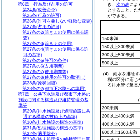
第6章
行為及び占用の許可
き、
次の表
によ
第24条
(改善命令)
とすること。
た
第25条
(行為の許可)
ができる。
第26条
(許可を要しない軽微な変更)
第27条
(占用の許可)
第27条の2
(暗きょの使用に係る調
査)
150未満
第27条の3
(暗きょの使用)
150以上300未満
第27条の4
(暗きょの使用に係る許
可の基準)
300以上500未満
第27条の5
(許可の条件)
500以上
第27条の6
(占用期間)
第27条の7
(使用期間等)
(4)
雨水を排除す
第27条の8
(使用の許可の取消し)
欄の区分に応じ
第28条
(原状回復)
る排水管で延長
第28条の2
(都市下水路への準用)
第7章
公共下水道及び都市下水路の
施設に関する構造及び維持管理の基
準等
200未満
第29条
(排水施設及び処理施設に共
200以上400未満
通する構造の技術上の基準)
第30条
(排水施設の構造の基準)
400以上600未満
第31条
(処理施設の構造の基準)
600以上1500未満
第32条
(適用除外)
第33条
(終末処理場の維持管理に関