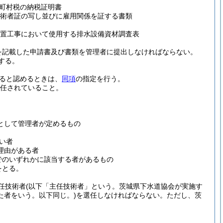
町村税の納税証明書
術者証の写し並びに雇用関係を証する書類
設置工事において使用する排水設備資材調査表
を記載した申請書及び書類を管理者に提出しなければならない。
する。
ると認めるときは、
同項
の指定を行う。
選任されていること。
として管理者が定めるもの
い者
理由がある者
でのいずれかに該当する者があるもの
をとる。
任技術者
(以下「主任技術者」という。茨城県下水道協会が実施す
た者をいう。以下同じ。)
を選任しなければならない。
ただし、茨