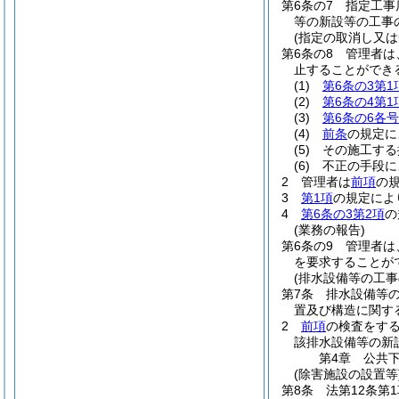
第6条の7
指定工事
等の新設等の工事
(指定の取消し又は
第6条の8
管理者は
止することができ
(1)
第6条の3第1
(2)
第6条の4第1
(3)
第6条の6各号
(4)
前条
の規定に
(5)
その施工する
(6)
不正の手段に
2
管理者は
前項
の
3
第1項
の規定によ
4
第6条の3第2項
の
(業務の報告)
第6条の9
管理者は
を要求することが
(排水設備等の工事
第7条
排水設備等
置及び構造に関す
2
前項
の検査をす
該排水設備等の新
第4章
公共
(除害施設の設置等
第8条
法第12条第