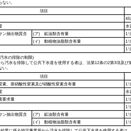
らない。
項目
4
度
水
サン抽出物質含
(ア)
鉱油類含有量
1
(イ)
動植物油脂類含有量
1
1
汚水の排除の制限)
ら汚水を排除して公共下水道を使用する者は、法第12条の2第3項及び
ない。
項目
素、亜硝酸性窒素及び硝酸性窒素含有量
1
度
水
素要求量
1
1
サン抽出物質含
(ア)
鉱油類含有量
1
(イ)
動植物油脂類含有量
1
供給業に係る特定事業所から汚水を排除して公共下水道を使用する者は