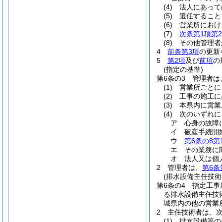
(4)
法人にあって
(5)
選任すること
(6)
営業所におけ
(7)
次条第1項第
(8)
その他管理者
4
前条第3項
の更新
5
第2項
及び
前項
の
(指定の基準)
第6条の3
管理者は
(1)
営業所ごとに
(2)
工事の施工に
(3)
本県内に営業
(4)
次のいずれに
ア
心身の故障
イ
破産手続開
ウ
第6条の8第
エ
その業務に
オ
法人又は個
2
管理者は、
第6条
(排水設備主任技術
第6条の4
指定工事
る排水設備主任技
城県内の他の営業
2
主任技術者は、
(1)
排水設備等の