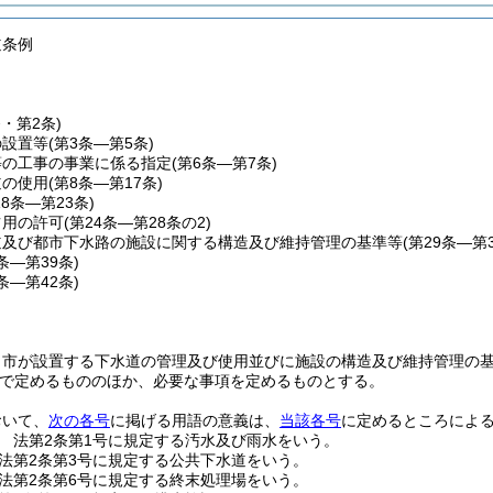
道条例
条・第2条)
の設置等
(第3条―第5条)
等の工事の事業に係る指定
(第6条―第7条)
道の使用
(第8条―第17条)
18条―第23条)
占用の許可
(第24条―第28条の2)
道及び都市下水路の施設に関する構造及び維持管理の基準等
(第29条―第3
6条―第39条)
0条―第42条)
、市が設置する下水道の管理及び使用並びに施設の構造及び維持管理の
で定めるもののほか、必要な事項を定めるものとする。
おいて、
次の各号
に掲げる用語の意義は、
当該各号
に定めるところによ
 法第2条第1号に規定する汚水及び雨水をいう。
法第2条第3号に規定する公共下水道をいう。
法第2条第6号に規定する終末処理場をいう。