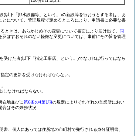
100分の1.0以上
設
(以下「排水設備等」という。)
の新設等を行おうとする者は、あ
ことについて、管理規程で定めるところにより、申請書に必要な書
するときは、あらかじめその変更について書面により届け出て、
同
を及ぼすおそれのない軽微な変更については、事前にその旨を管理
を受けた者
(以下「指定工事店」という。)
でなければ行ってはなら
、指定の更新を受けなければならない。
う。
出しなければならない。
所在地並びに
第6条の4第1項
の規定によりそれぞれの営業所におい
場合はその兼務状況
明書、個人にあっては住所地の市町村で発行される身分証明書、