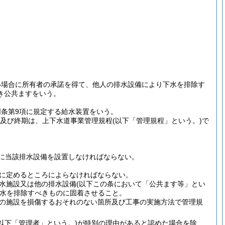
い場合に所有者の承諾を得て、他人の排水設備により下水を排除す
き公共ますをいう。
同条第9項に規定する給水装置をいう。
期及び終期は、上下水道事業管理規程
(以下「管理規程」という。)
で
に当該排水設備を設置しなければならない。
に定めるところによらなければならない。
水施設又は他の排水設備
(以下この条において「公共ます等」とい
水を排除すべきものに固着させること。
の施設を損傷するおそれのない箇所及び工事の実施方法で管理規
(以下「管理者」という。)
が特別の理由があると認めた場合を除