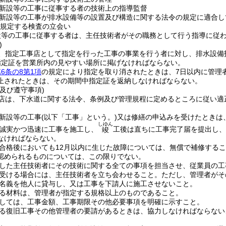
新設等の工事に従事する者の技術上の指導監督
新設等の工事が排水設備等の設置及び構造に関する法令の規定に適合し
規定する検査の立会い
設等の工事に従事する者は、主任技術者がその職務として行う指導に従
)
、指定工事店として指定を行った工事の事業を行う者に対し、排水設備
指定証を営業所内の見やすい場所に掲げなければならない。
6条の8第1項
の規定により指定を取り消されたときは、7日以内に管理
止されたときは、その期間中指定証を返納しなければならない。
及び遵守事項)
店は、下水道に関する法令、条例及び管理規程に定めるところに従い適
新設等の工事
(以下「工事」という。)
又は修繕の申込みを受けたときは
しゆん
誠実かつ迅速に工事を施工し、
工後は直ちに工事完了届を提出し、
竣
なければならない。
合格後においても12月以内に生じた故障については、無償で補修する
認められるものについては、この限りでない。
した主任技術者にその技術に関する全ての事項を担当させ、従業員の工
受ける場合には、主任技術者を立ち会わせること。
ただし、管理者がそ
名義を他人に貸与し、又は工事を下請人に施工させないこと。
る材料は、管理者が指定する規格以上のものであること。
しては、工事金額、工事期限その他必要事項を明確に示すこと。
る復旧工事その他管理者の要請があるときは、協力しなければならない