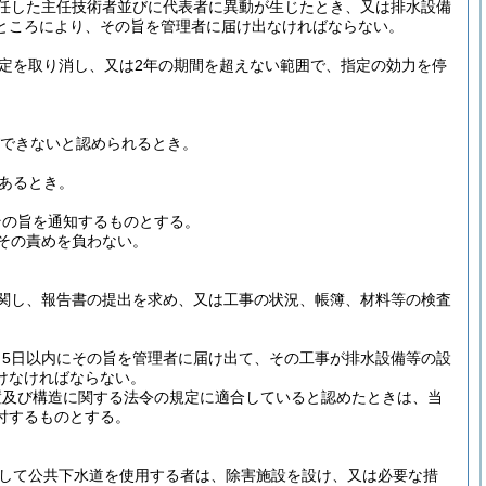
任した主任技術者並びに代表者に異動が生じたとき、又は排水設備
ところにより、その旨を管理者に届け出なければならない。
定を取り消し、又は2年の期間を超えない範囲で、指定の効力を停
できないと認められるとき。
あるとき。
その旨を通知するものとする。
その責めを負わない。
関し、報告書の提出を求め、又は工事の状況、帳簿、材料等の検査
5日以内にその旨を管理者に届け出て、その工事が排水設備等の設
けなければならない。
置及び構造に関する法令の規定に適合していると認めたときは、当
付するものとする。
して公共下水道を使用する者は、除害施設を設け、又は必要な措