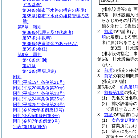
1500以上
する基準)
(排水設備等の計画
第34条
(都市下水路の構造の基準)
第5条
排水設備又は
第35条
(都市下水路の維持管理の基
らかじめその計画
準)
類を添付して提出
第8章
雑則
2
前項
の申請者は
第36条
(代理人及び代表者)
項
の規定による管
第37条
(手数料)
者に届け出ること
第38条
(改造資金のあっせん)
第3章
排水
第39条
(委任)
(排水設備指定工事
第9章
罰則
第6条
排水設備等
第40条
(罰則)
ない。
第41条
2
前項
の指定の有
第42条
(両罰規定)
3
前項
の有効期間
附則
(指定の申請)
附則
(平成19年条例第21号)
第6条の2
前条第1
附則
(平成20年条例第30号)
2
前条第1項
の指定
附則
(平成24年条例第13号)
(1)
氏名又は名称
附則
(平成24年条例第25号)
(2)
排水設備等の
附則
(平成25年条例第28号)
て選任すること
附則
(令和元年条例第19号)
3
前項
の申請書に
附則
(令和5年条例第8号)
(1)
次条第1項第
附則
(令和7年条例第9号)
(2)
営業所におけ
別表
(第19条関係)
(3)
法人にあって
在留カードの写