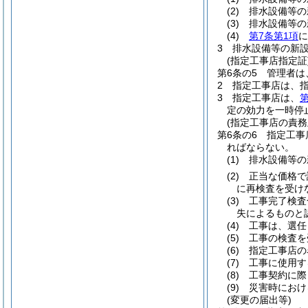
(2)
排水設備等の
(3)
排水設備等の
(4)
第7条第1項
に
3
排水設備等の新
(指定工事店指定証
第6条の5
管理者は
2
指定工事店は、
3
指定工事店は、
第
定の効力を一時停
(指定工事店の責務
第6条の6
指定工事
ればならない。
(1)
排水設備等の
(2)
正当な価格で
に再検査を受け
(3)
工事完了検査
失によるものと
(4)
工事は、選任
(5)
工事の検査を
(6)
指定工事店の
(7)
工事に使用す
(8)
工事契約に際
(9)
災害時におけ
(変更の届出等)