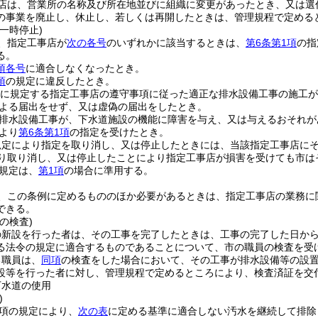
店は、営業所の名称及び所在地並びに組織に変更があったとき、又は選
の事業を廃止し、休止し、若しくは再開したときは、管理規程で定める
一時停止)
、指定工事店が
次の各号
のいずれかに該当するときは、
第6条第1項
の指
る。
項各号
に適合しなくなったとき。
項
の規定に違反したとき。
に規定する指定工事店の遵守事項に従った適正な排水設備工事の施工が
よる届出をせず、又は虚偽の届出をしたとき。
排水設備工事が、下水道施設の機能に障害を与え、又は与えるおそれが
より
第6条第1項
の指定を受けたとき。
規定により指定を取り消し、又は停止したときには、当該指定工事店に
り取り消し、又は停止したことにより指定工事店が損害を受けても市は
規定は、
第1項
の場合に準用する。
、この条例に定めるもののほか必要があるときは、指定工事店の業務に
できる。
の検査)
の新設を行った者は、その工事を完了したときは、工事の完了した日から
る法令の規定に適合するものであることについて、市の職員の検査を受
る職員は、
同項
の検査をした場合において、その工事が排水設備等の設
設等を行った者に対し、管理規程で定めるところにより、検査済証を交
下水道の使用
)
1項の規定により、
次の表
に定める基準に適合しない汚水を継続して排除