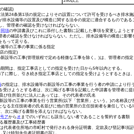
250以上
の確認)
法第24条第1項の規定によりその設置について許可を受けるべき排水施
が排水設備等の設置及び構造に関する法令の規定に適合するものである
し、管理者の確認を受けなければならない。
、
同項
の申請書及びこれに添付した書類に記載した事項を変更しようと
理者の確認を受けなければならない。
ただし、排水設備等の構造に影響
をもって足りる。
設備等の工事の事業に係る指定
店の指定)
の新設等の工事
(管理規程で定める軽微な工事を除く。)
は、管理者の指定
効期間は、指定工事店としての指定を受けた日から5年以内とする。
満了に際し、引き続き指定工事店としての指定を受けようとするときは
項
の指定は、排水設備等の新設等の工事の事業を行う者の申請により行
を受けようとする者は、次に掲げる事項を記載した申請書を管理者に提
及び住所並びに法人にあっては、その代表者の氏名
新設等の工事の事業を行う営業所
(以下「営業所」という。)
の名称及び
となる主任技術者の氏名並びに他の営業所の主任技術者を兼任している
は、次に掲げる書類を添えなければならない。
4号ア
から
オ
までのいずれにも該当しない者であることを誓約する書類
る履歴書及び工事経歴書
は代表者住所地の市町村で発行される身分証明書、定款及び登記事項証
し又は特別永住者証明書の写し