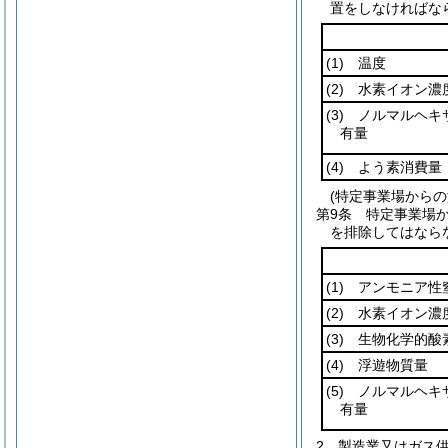
置をしなければな
(1)
温度
(2)
水素イオン濃
(3)
ノルマルヘキ
有量
(4)
よう素消費量
(特定事業場からの
第9条
特定事業場か
を排除してはなら
(1)
アンモニア性窒
(2)
水素イオン濃
(3)
生物化学的酸
(4)
浮遊物質量
(5)
ノルマルヘキ
有量
2
製造業又はガス