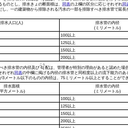
るものとし、排水きょの断面積は、
同表
の上欄の区分に応じそれぞれ
同
だし、一の建築物から排除される汚水の一部を排除すべき排水管で延長が
排水人口
(人)
排水管の内径
(ミリメートル)
100以上
125以上
150以上
200以上
こう
べき排水管の内径及び
配は、管理者が特別の理由があると認めた場
勾
それぞれ
同表
の中欄に掲げる内径の排水管と同程度以上の流下能力のあ
が3メートル以下のものの内径は、75ミリメートル以上とすることがで
排水面積
排水管の内径
(平方メートル)
(ミリメートル)
100以上
125以上
150以上
200以上