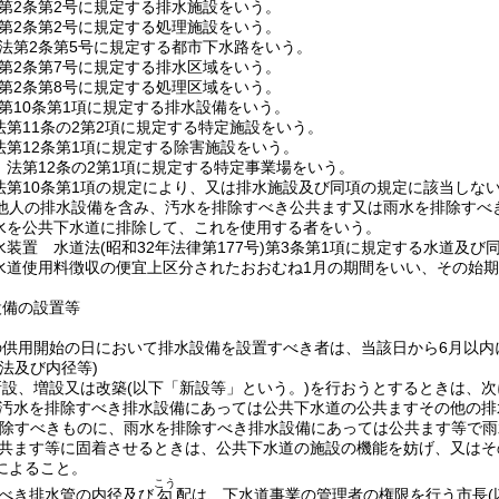
第2条第2号に規定する排水施設をいう。
第2条第2号に規定する処理施設をいう。
法第2条第5号に規定する都市下水路をいう。
第2条第7号に規定する排水区域をいう。
第2条第8号に規定する処理区域をいう。
第10条第1項に規定する排水設備をいう。
法第11条の2第2項に規定する特定施設をいう。
法第12条第1項に規定する除害施設をいう。
 法第12条の2第1項に規定する特定事業場をいう。
法第10条第1項の規定により、又は排水施設及び同項の規定に該当しな
他人の排水設備を含み、汚水を排除すべき公共ます又は雨水を排除すべ
水を公共下水道に排除して、これを使用する者をいう。
水装置 水道法
(昭和32年法律第177号)
第3条第1項に規定する水道及び
水道使用料徴収の便宜上区分されたおおむね1月の期間をいい、その始
設備の設置等
の供用開始の日において排水設備を設置すべき者は、当該日から6月以内
法及び内径等)
新設、増設又は改築
(以下「新設等」という。)
を行おうとするときは、次
汚水を排除すべき排水設備にあっては公共下水道の公共ますその他の排
除すべきものに、雨水を排除すべき排水設備にあっては公共ます等で雨
共ます等に固着させるときは、公共下水道の施設の機能を妨げ、又はそ
によること。
こう
べき排水管の内径及び
配は、下水道事業の管理者の権限を行う市長
勾