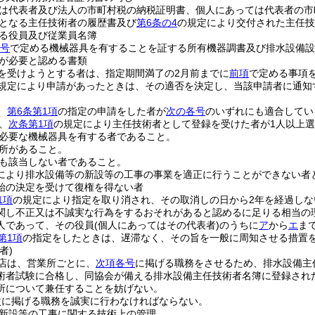
は代表者及び法人の市町村税の納税証明書、個人にあっては代表者の市
となる主任技術者の履歴書及び
第6条の4
の規定により交付された主任技
る役員及び従業員名簿
2号
で定める機械器具を有することを証する所有機器調書及び排水設備
が必要と認める書類
を受けようとする者は、指定期間満了の2月前までに
前項
で定める事項
規定により申請があったときは、その適否を決定し、当該申請者に通知
、
第6条第1項
の指定の申請をした者が
次の各号
のいずれにも適合してい
、
次条第1項
の規定により主任技術者として登録を受けた者が1人以上
必要な機械器具を有する者であること。
所があること。
も該当しない者であること。
により排水設備等の新設等の工事の事業を適正に行うことができない者
始の決定を受けて復権を得ない者
1項
の規定により指定を取り消され、その取消しの日から2年を経過しな
関し不正又は不誠実な行為をするおそれがあると認めるに足りる相当の
人であって、その役員
(個人にあってはその代表者)
のうちに
ア
から
エ
ま
第1項
の指定をしたときは、遅滞なく、その旨を一般に周知させる措置
者)
店は、営業所ごとに、
次項各号
に掲げる職務をさせるため、排水設備主
術者試験に合格し、同協会が備える排水設備主任技術者名簿に登録され
所について兼任することを妨げない。
次に掲げる職務を誠実に行わなければならない。
新設等の工事に関する技術上の管理