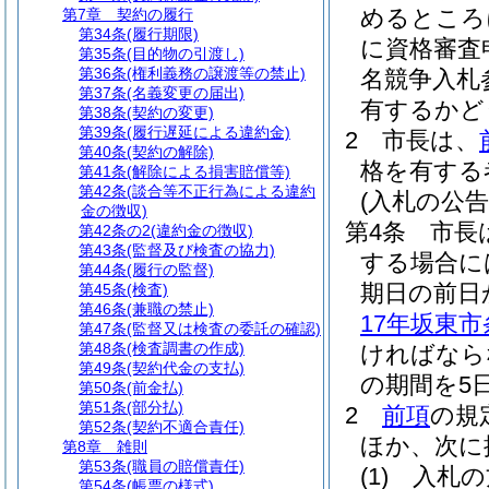
めるところ
第7章
契約の履行
第34条
(履行期限)
に資格審査
第35条
(目的物の引渡し)
第36条
(権利義務の譲渡等の禁止)
名競争入札
第37条
(名義変更の届出)
有するかど
第38条
(契約の変更)
第39条
(履行遅延による違約金)
2
市長は、
第40条
(契約の解除)
格を有する
第41条
(解除による損害賠償等)
第42条
(談合等不正行為による違約
(入札の公告
金の徴収)
第4条
市長
第42条の2
(違約金の徴収)
第43条
(監督及び検査の協力)
する場合に
第44条
(履行の監督)
期日の前日
第45条
(検査)
第46条
(兼職の禁止)
17年坂東市
第47条
(監督又は検査の委託の確認)
第48条
(検査調書の作成)
ければなら
第49条
(契約代金の支払)
の期間を5
第50条
(前金払)
第51条
(部分払)
2
前項
の規
第52条
(契約不適合責任)
ほか、次に
第8章
雑則
第53条
(職員の賠償責任)
(1)
入札の
第54条
(帳票の様式)