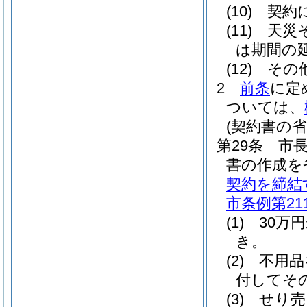
(10)
契約
(11)
天災
は期間の
(12)
その
2
前条
に定
ついては、
(契約書の省
第29条
市
書の作成を
契約を締結
市条例第21
(1)
30万
き。
(2)
不用品
付してそ
(3)
せり売