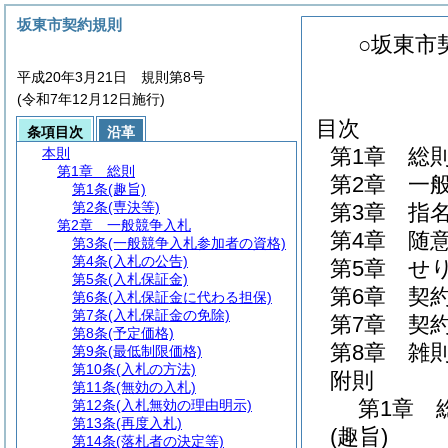
坂東市契約規則
○坂東市
平成20年3月21日 規則第8号
(令和7年12月12日施行)
目次
条項目次
沿革
第1章
総
本則
第1章
総則
第2章
一
第1条
(趣旨)
第2条
(専決等)
第3章
指
第2章
一般競争入札
第4章
随
第3条
(一般競争入札参加者の資格)
第4条
(入札の公告)
第5章
せ
第5条
(入札保証金)
第6章
契
第6条
(入札保証金に代わる担保)
第7条
(入札保証金の免除)
第7章
契
第8条
(予定価格)
第8章
雑
第9条
(最低制限価格)
第10条
(入札の方法)
附則
第11条
(無効の入札)
第1章
第12条
(入札無効の理由明示)
第13条
(再度入札)
(趣旨)
第14条
(落札者の決定等)