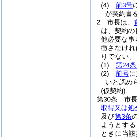
(4)
前3号
が契約書
2
市長は、
は、契約の
他必要な事
徴さなけれ
りでない。
(1)
第24
(2)
前号
に
いと認め
(仮契約)
第30条
市
取得又は処
及び
第3条
ようとする
ときに当該