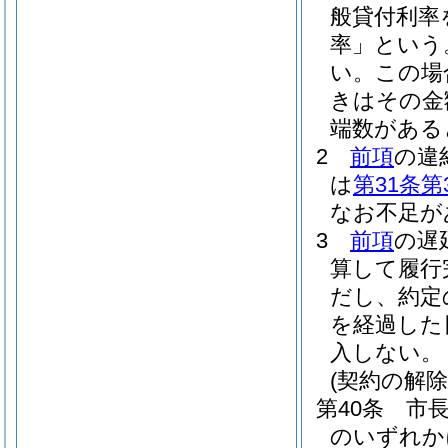
般貸付利率
率」という
い。
この場
きはその金
端数がある
2
前項
の違
は
第31条第
なお不足が
3
前項
の遅
算して履行
だし、約定
を経過した
入しない。
(契約の解除
第40条
市
のいずれか