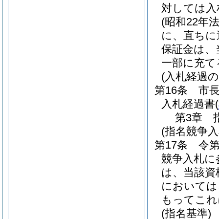
対しては入
(昭和22年法
に、直ちに
保証金は、
一部に充て
(入札経過の
第16条
市
入札経過書
(
第3章
(指名競争
第17条
令第
競争入札に
は、当該資
においては
もってこれ
(指名基準)