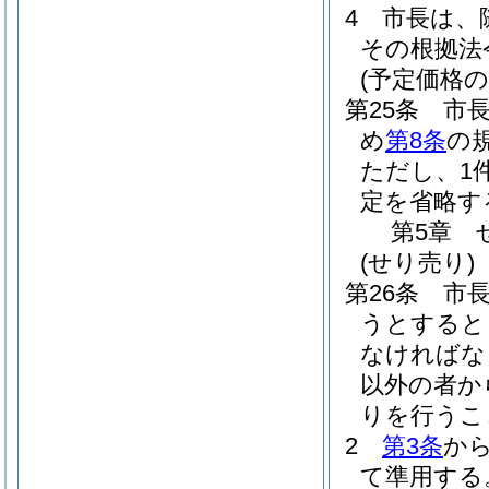
4
市長は、
その根拠法
(予定価格の
第25条
市
め
第8条
の
ただし、1
定を省略す
第5章
(せり売り)
第26条
市長
うとすると
なければな
以外の者か
りを行うこ
2
第3条
か
て準用する