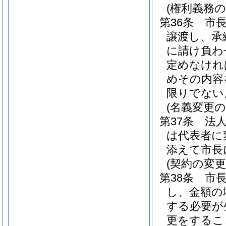
(権利義務
第36条
市
譲渡し、承
に請け負わ
定めなけれ
めその内容
限りでない
(名義変更の
第37条
法
は代表者に
添えて市長
(契約の変更
第38条
市
し、金額の
する必要が
更をするこ