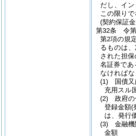
だし、イン
この限りで
(契約保証
第32条
令第
第2項の規
るものは、
された担保
名証券であ
なければな
(1)
国債又
充用スル
(2)
政府の
登録金額
は、発行価
(3)
金融機
金額