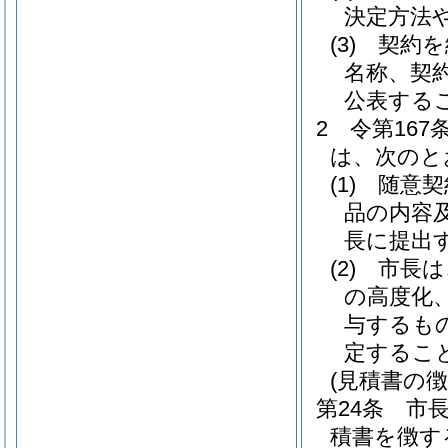
決定方法
(3)
契約を
名称、契
公表する
2
令第16
は、次のと
(1)
随意契
品の内容
長に提出
(2)
市長は
の高度化
与するも
定するこ
(見積書の徴
第24条
市
積書を徴す