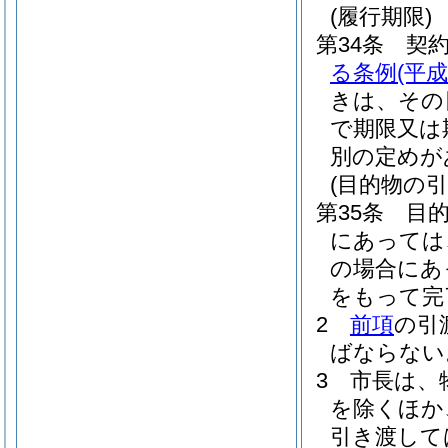
(履行期限)
第34条
契
る条例
(平
きは、その
で期限又は
別の定めが
(目的物の引
第35条
目
にあっては
の場合にあ
をもって完
2
前項
の引
ばならない
3
市長は、
を除くほか
引き渡して