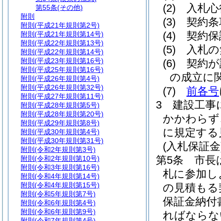
(2)
入札心
第55条
(その他)
附則
(3)
契約条
附則
(平成21年規則第2号)
(4)
契約保
附則
(平成21年規則第14号)
附則
(平成22年規則第13号)
(5)
入札の
附則
(平成22年規則第14号)
附則
(平成23年規則第16号)
(6)
契約が
附則
(平成25年規則第16号)
の成立に
附則
(平成26年規則第4号)
附則
(平成26年規則第32号)
(7)
前各号
附則
(平成27年規則第11号)
3
建設工事
附則
(平成28年規則第5号)
附則
(平成28年規則第20号)
かかわらず
附則
(平成29年規則第8号)
に規定する
附則
(平成30年規則第4号)
附則
(平成30年規則第31号)
(入札保証金
附則
(令和2年規則第3号)
第5条
市長
附則
(令和2年規則第10号)
附則
(令和3年規則第16号)
札に参加し
附則
(令和4年規則第14号)
附則
(令和4年規則第15号)
の見積もる
附則
(令和5年規則第7号)
保証金納付
附則
(令和6年規則第4号)
附則
(令和6年規則第9号)
ればならな
附則
(令和7年規則第4号)