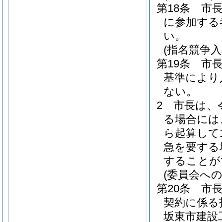
第18条
市
に参加する
い。
(指名競争
第19条
市
基準により
ない。
2
市長は、
る場合には
ら起算して
急を要する
することが
(委員会への
第20条
市長
契約に係る
坂東市建設