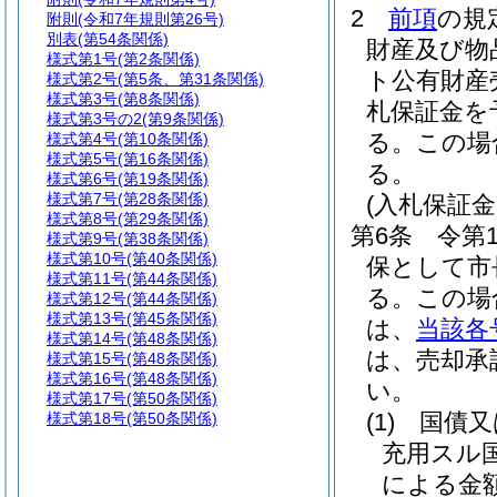
2
前項
の規
附則
(令和7年規則第26号)
別表
(第54条関係)
財産及び物
様式第1号
(第2条関係)
ト公有財産
様式第2号
(第5条、第31条関係)
様式第3号
(第8条関係)
札保証金を
様式第3号の2
(第9条関係)
る。
この場
様式第4号
(第10条関係)
様式第5号
(第16条関係)
る。
様式第6号
(第19条関係)
様式第7号
(第28条関係)
(入札保証
様式第8号
(第29条関係)
第6条
令第
様式第9号
(第38条関係)
様式第10号
(第40条関係)
保として市
様式第11号
(第44条関係)
る。
この場
様式第12号
(第44条関係)
様式第13号
(第45条関係)
は、
当該各
様式第14号
(第48条関係)
は、売却承
様式第15号
(第48条関係)
様式第16号
(第48条関係)
い。
様式第17号
(第50条関係)
(1)
国債又
様式第18号
(第50条関係)
充用スル
による金