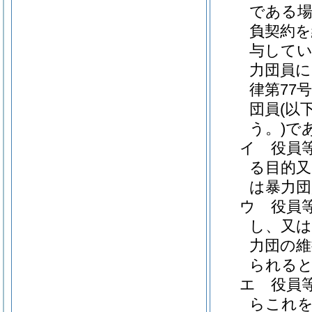
である場
負契約を
与してい
力団員に
律第77号
団員
(以
う。)
で
イ
役員
る目的又
は暴力
ウ
役員
し、又は
力団の維
られる
エ
役員
らこれ