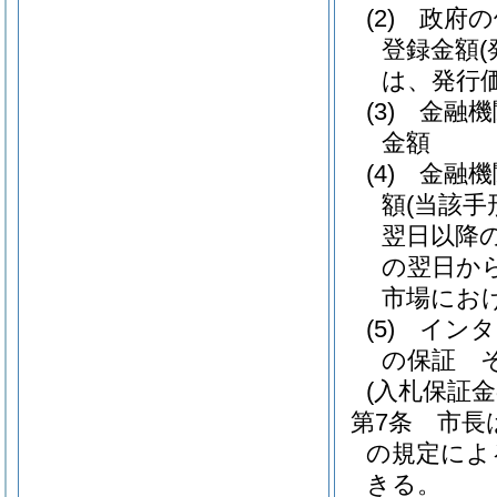
(2)
政府の
登録金額
は、発行価
(3)
金融機
金額
(4)
金融機
額
(当該
翌日以降
の翌日か
市場にお
(5)
インタ
の保証 
(入札保証金
第7条
市長
の規定によ
きる。