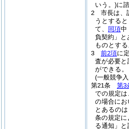
いう。)
に
2
市長は、
うとすると
て、
同項
中
負契約」と
ものとする
3
前2項
に
査が必要と
ができる。
(一般競争
第21条
第3
での規定は
の場合にお
とあるのは「
条の規定に
る通知」と