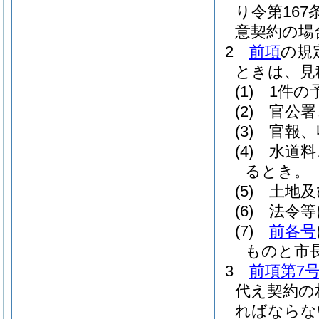
り令第16
意契約の場
2
前項
の規
ときは、見
(1)
1件の
(2)
官公署
(3)
官報、
(4)
水道料
るとき。
(5)
土地及
(6)
法令等
(7)
前各号
ものと市
3
前項第7
代え契約の
ればならな