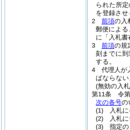
られた所定
を登録させ
2
前項
の入
郵便による
に「入札書
3
前項
の規
刻までに到
する。
4
代理人が
ばならない
(無効の入札
第11条
令第
次の各号
の
(1)
入札に
(2)
入札に
(3)
指定の