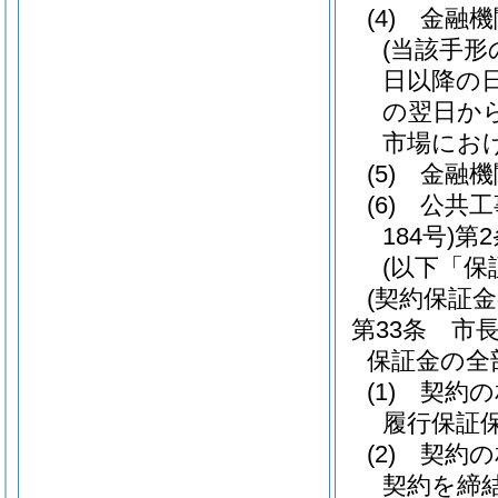
(4)
金融機
(当該手
日以降の
の翌日か
市場にお
(5)
金融機
(6)
公共工
184号)
第
(以下「保
(契約保証金
第33条
市
保証金の全
(1)
契約の
履行保証
(2)
契約の
契約を締