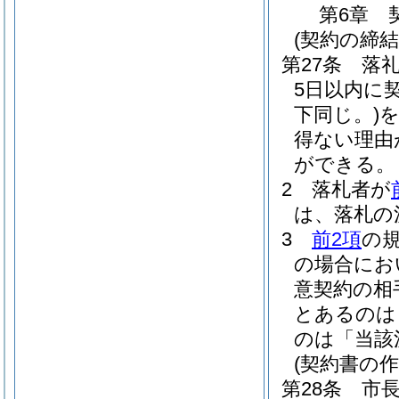
第6章
(契約の締結
第27条
落
5日以内に
下同じ。)
得ない理由
ができる。
2
落札者が
は、落札の
3
前2項
の
の場合にお
意契約の相
とあるのは
のは「当該
(契約書の作
第28条
市