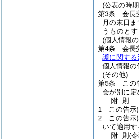
(公表の時期
第3条
会長
月の末日ま
うものとす
(個人情報の
第4条
会長
護に関する
個人情報の
(その他)
第5条
この
会が別に定
附
則
1
この告示
2
この告示
いて適用す
附
則
(