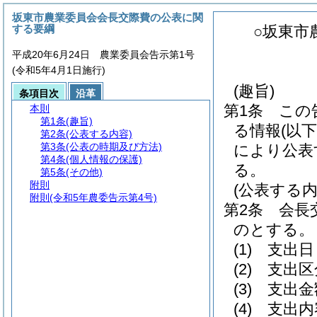
坂東市農業委員会会長交際費の公表に関
する要綱
○坂東市
平成20年6月24日 農業委員会告示第1号
(令和5年4月1日施行)
(趣旨)
条項目次
沿革
第1条
この
本則
第1条
(趣旨)
る情報
(以
第2条
(公表する内容)
第3条
(公表の時期及び方法)
により公表
第4条
(個人情報の保護)
る。
第5条
(その他)
附則
(公表する内
附則
(令和5年農委告示第4号)
第2条
会長
のとする。
(1)
支出日
(2)
支出区
(3)
支出金
(4)
支出内