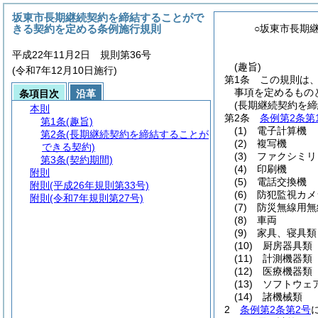
坂東市長期継続契約を締結することがで
きる契約を定める条例施行規則
○坂東市長期
平成22年11月2日 規則第36号
(趣旨)
(令和7年12月10日施行)
第1条
この規則は
事項を定めるもの
条項目次
沿革
(長期継続契約を
本則
第2条
条例第2条第
第1条
(趣旨)
(1)
電子計算機
第2条
(長期継続契約を締結することが
(2)
複写機
できる契約)
(3)
ファクシミリ
第3条
(契約期間)
(4)
印刷機
附則
(5)
電話交換機
附則
(平成26年規則第33号)
(6)
防犯監視カメ
附則
(令和7年規則第27号)
(7)
防災無線用無
(8)
車両
(9)
家具、寝具類
(10)
厨房器具類
(11)
計測機器類
(12)
医療機器類
(13)
ソフトウェ
(14)
諸機械類
2
条例第2条第2号