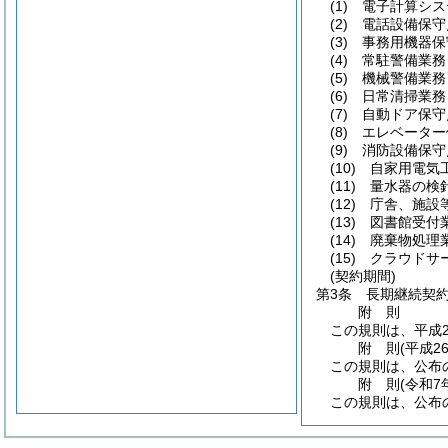
(1)
電子計算シス
(2)
電話設備保守
(3)
事務用機器保
(4)
常駐警備業務
(5)
機械警備業務
(6)
日常清掃業務
(7)
自動ドア保守
(8)
エレベーター
(9)
消防設備保守
(10)
自家用電気
(11)
量水器の検
(12)
庁舎、施設
(13)
図書館受付
(14)
廃棄物処理
(15)
クラウドサ
(契約期間)
第3条
長期継続契
附
則
この規則は、平成2
附
則
(平成2
この規則は、公布
附
則
(令和7
この規則は、公布