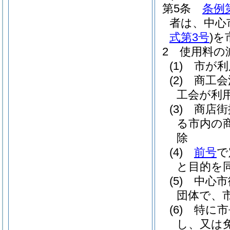
第5条
条例
者は、中心
式第3号
)
を
2
使用料の
(1)
市が利
(2)
商工会
工会が利
(3)
商店街
る市内の
除
(4)
前号
で
と目的を
(5)
中心市
団体で、
(6)
特に市
し、又は