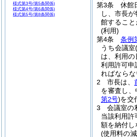
様式第3号
(第5条関係)
第3条
休館
様式第4号
(第6条関係)
し、市長が
様式第5号
(第8条関係)
館すること
(利用)
第4条
条例
うち会議室
は、利用の
利用許可申
ればならな
2
市長は、
を審査し、
第2号
)
を交
3
会議室の
当該利用許
額を納付し
(使用料の減