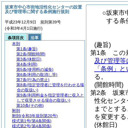
坂東市中心市街地活性化センターの設置
及び管理等に関する条例施行規則
○坂東市
する条
平成23年12月9日 規則第39号
(令和3年4月1日施行)
条項目次
沿革
(趣旨)
本則
第1条
(趣旨)
第1条
この
第2条
(開館時間)
第3条
(休館日)
及び管理等
第4条
(利用)
「条例」と
第5条
(使用料の減免)
第6条
(利用の取消し等)
る。
第7条
(行為の禁止)
(開館時間)
第8条
(指定管理者に管理を行わせる場
合の取扱い)
第2条
坂東
第9条
(利用料金を指定管理者に収入と
性化センタ
して収受させる場合の取扱い)
第10条
(その他)
までとする
附則
を変更する
附則
(令和3年規則第20号)
様式第1号
(第4条関係)
(休館日)
様式第2号
(第4条関係)