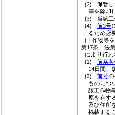
(2)
保管し
等を除却
(3)
当該工
(4)
前3号
るため必
(工作物等
第17条
法
により行わ
(1)
前条各
14日間
(2)
前号
の
ものにつ
該工作物
原を有す
及び住所
掲載する