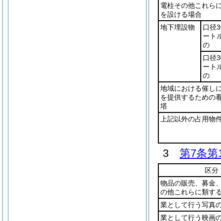
電柱その他これら
を設ける場合
地下埋設物
口径3
ート
の
口径3
ート
の
地域における催し
を提供するための
塔
上記以外の占用物
3
第7条第
区分
物品の販売、募金
の他これらに類す
業として行う写真
業として行う映画