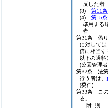
反した者
(3)
第11
(4)
第15
準用する
者
第31条
偽
に対しては
倍に相当す
以下の過料
(公園管理
第32条
法
行う者は、
(委任)
第33条
こ
る。
附
則