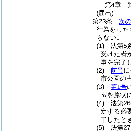
第4章
(届出)
第23条
次
行為をした
らない。
(1)
法第5
受けた者
事を完了
(2)
前号
に
市公園の
(3)
第1号
園を原状
(4)
法第2
定する必
了したと
(5)
法第2