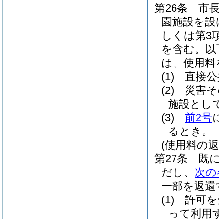
第26条
市
園施設を設
しくは第3
を含む。以
は、使用料
(1)
直接公
(2)
災害そ
施設とし
(3)
前2号
るとき。
(使用料の返
第27条
既
だし、
次の
一部を返還
(1)
許可を
って利用