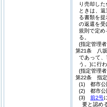
り売却した
ときは、返
る書類を提
の返還を受
規則で定め
る。
(指定管理
第21条
八
であって、
う。)
に行
(指定管理者
第22条
指
(1)
都市公
(2)
都市公
(3)
前2号
要と認め