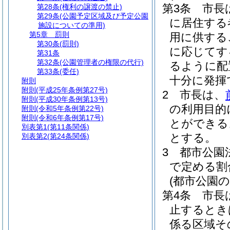
第3条
市長
第28条
(権利の譲渡の禁止)
第29条
(公園予定区域及び予定公園
に居住する
施設についての準用)
第5章
罰則
用に供する
第30条
(罰則)
に応じてす
第31条
第32条
(公園管理者の権限の代行)
るように配
第33条
(委任)
十分に発揮
附則
附則
(平成25年条例第27号)
2
市長は、
附則
(平成30年条例第13号)
の利用目的
附則
(令和5年条例第22号)
附則
(令和6年条例第17号)
とができる
別表第1
(第11条関係)
とする。
別表第2
(第24条関係)
3
都市公園
で定める割
(都市公園
第4条
市長
止するとき
係る区域そ