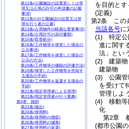
第12条
(公園施設の設置若しくは管
を目的とす
理又は占用の許可の申請書の記載
(定義)
事項)
第12条の2
(公園施設の設置又は管
第2条
この
理を行う者の公募)
当該各号
に
第13条
(占用物件の軽易な変更事項)
第14条
(占用許可の添付書類)
(1)
特定公
第15条
(監督処分)
進に関す
第16条
(工作物等を保管した場合の
公示事項)
法」という
第17条
(工作物等を保管した場合の
(2)
建築物
公示の方法)
第18条
(工作物等の価額の評価方法)
建築物
第19条
(保管した工作物等を売却す
る場合の手続)
(3)
公園管
第20条
(工作物等を返還する場合の
を受けて
手続)
第21条
(指定管理者による管理)
管理しよ
第22条
(指定管理者が行う業務)
(4)
移動等
第4章
雑則
第23条
(届出)
化
第24条
(使用料)
第2章
第25条
(使用料の徴収)
第26条
(使用料の減免)
(都市公園
第27条
(使用料の返還)