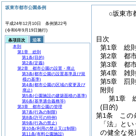
坂東市都市公園条例
○坂東市
平成24年12月10日 条例第22号
(令和6年9月19日施行)
目次
条項目次
沿革
第1章
総
本則
第1章
総則
第2章
都
第1条
(目的)
第2条
(定義)
第3章
都
第2章
都市公園の設置・廃止
第4章
雑
第3条
(都市公園の設置基準及び規
模の基準)
第5章
罰
第4条
(都市公園の区域の変更及び
附則
廃止)
第5条
(公園施設の建築面積の基準)
第1章
第6条
(基準適合義務等)
(目的)
第3章
都市公園の管理
第7条
(行為の制限)
第1条
この
第8条
(許可の特例)
「法」とい
第9条
(行為の禁止)
第10条
(利用の禁止又は制限)
の健全な発
第11条
(有料公園施設)