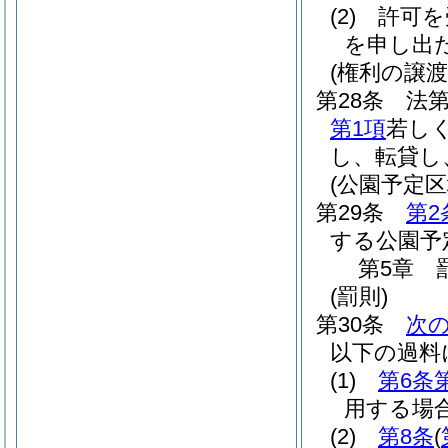
(2)
許可を
を申し出
(権利の譲渡
第28条
法第
第1項
若し
し、転貸し
(公園予定
第29条
第2
する公園予
第5章
(罰則)
第30条
次
以下の過料
(1)
第6条
用する場
(2)
第8条
(