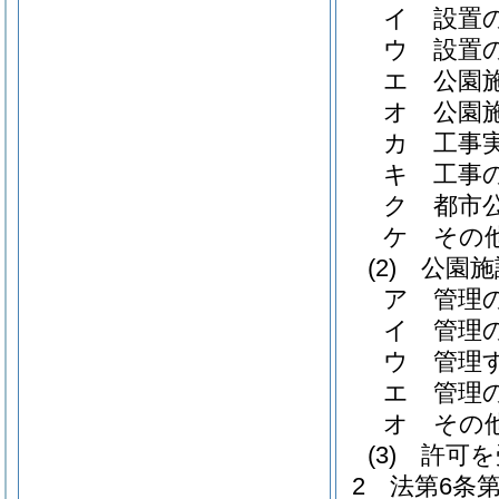
イ
設置
ウ
設置
エ
公園
オ
公園
カ
工事
キ
工事
ク
都市
ケ
その
(2)
公園施
ア
管理
イ
管理
ウ
管理
エ
管理
オ
その
(3)
許可を
2
法第6条