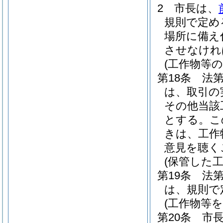
2
市長は、
規則で定め
場所に備え
させなけれ
(工作物等
第18条
法第
は、取引の
その他当該
とする。
こ
きは、工作
意見を聴く
(保管した
第19条
法
は、規則で
(工作物等
第20条
市