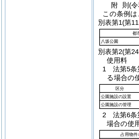
附
則
(
この条例は
別表第1
(第1
都
八坂公園
別表第2
(第2
使用料
1 法第5
る場合の
区分
公園施設の設置
公園施設の管理
2 法第6
場合の使
占用物件