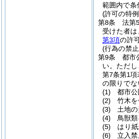
範囲内で条
(許可の特例
第8条
法第
受けた者は
第3項
の許
(行為の禁止
第9条
都市
い。
ただし
第7条第1
の限りでな
(1)
都市公
(2)
竹木を
(3)
土地の
(4)
鳥獣類
(5)
はり紙
(6)
立入禁