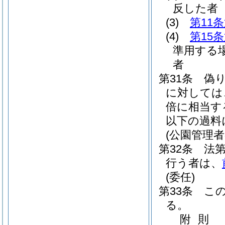
反した者
(3)
第11
(4)
第15
準用する
者
第31条
偽
に対しては
倍に相当す
以下の過料
(公園管理
第32条
法
行う者は、
(委任)
第33条
こ
る。
附
則