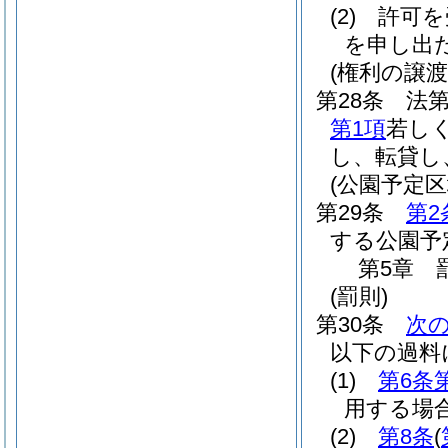
(2)
許可を
を申し出
(権利の譲渡
第28条
法第
第1項
若し
し、転貸し
(公園予定
第29条
第2
する公園予
第5章
(罰則)
第30条
次
以下の過料
(1)
第6条
用する場
(2)
第8条
(