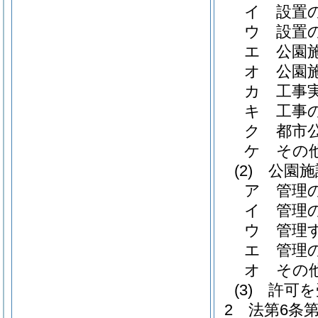
イ
設置
ウ
設置
エ
公園
オ
公園
カ
工事
キ
工事
ク
都市
ケ
その
(2)
公園施
ア
管理
イ
管理
ウ
管理
エ
管理
オ
その
(3)
許可を
2
法第6条