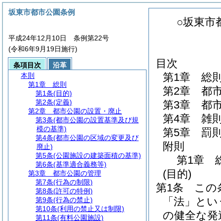
坂東市都市公園条例
○坂東市
平成24年12月10日 条例第22号
(令和6年9月19日施行)
目次
条項目次
沿革
第1章
総
本則
第1章
総則
第2章
都
第1条
(目的)
第2条
(定義)
第3章
都
第2章
都市公園の設置・廃止
第4章
雑
第3条
(都市公園の設置基準及び規
模の基準)
第5章
罰
第4条
(都市公園の区域の変更及び
附則
廃止)
第5条
(公園施設の建築面積の基準)
第1章
第6条
(基準適合義務等)
(目的)
第3章
都市公園の管理
第7条
(行為の制限)
第1条
この
第8条
(許可の特例)
「法」とい
第9条
(行為の禁止)
第10条
(利用の禁止又は制限)
の健全な発
第11条
(有料公園施設)