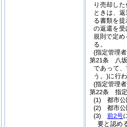
り売却した
ときは、返
る書類を提
の返還を受
規則で定め
る。
(指定管理
第21条
八
であって、
う。)
に行
(指定管理者
第22条
指
(1)
都市公
(2)
都市公
(3)
前2号
要と認め