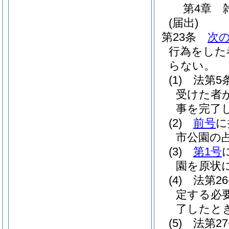
第4章
(届出)
第23条
次
行為をした
らない。
(1)
法第5
受けた者
事を完了
(2)
前号
に
市公園の
(3)
第1号
園を原状
(4)
法第2
定する必
了したと
(5)
法第2