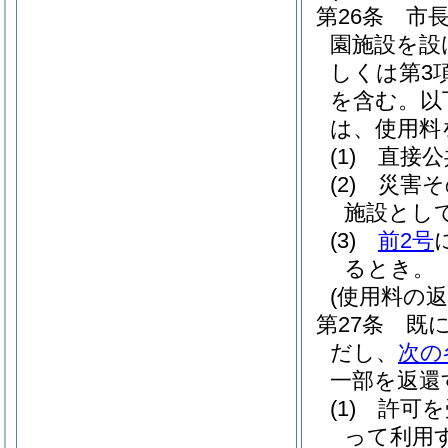
第26条
市
園施設を設
しくは第3
を含む。以
は、使用料
(1)
直接公
(2)
災害そ
施設とし
(3)
前2号
るとき。
(使用料の返
第27条
既
だし、
次の
一部を返還
(1)
許可を
って利用