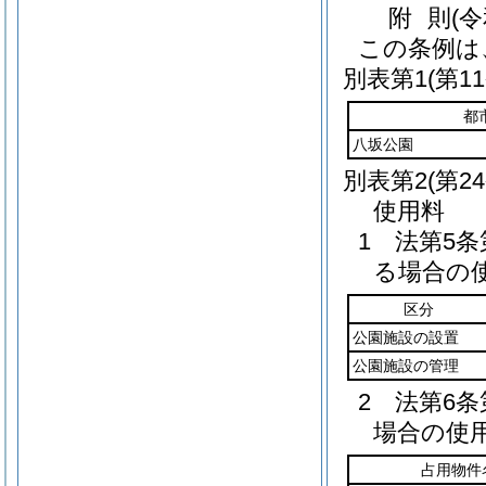
附
則
(
この条例は
別表第1
(第1
都
八坂公園
別表第2
(第2
使用料
1 法第5
る場合の
区分
公園施設の設置
公園施設の管理
2 法第6
場合の使
占用物件