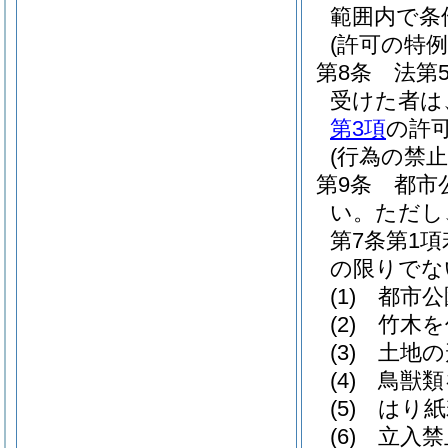
範囲内で条
(許可の特例
第8条
法第
受けた者は
第3項
の許
(行為の禁止
第9条
都市
い。
ただし
第7条第1
の限りでな
(1)
都市公
(2)
竹木を
(3)
土地の
(4)
鳥獣類
(5)
はり紙
(6)
立入禁