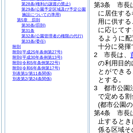
第3条
市長
第28条
(権利の譲渡の禁止)
第29条
(公園予定区域及び予定公園
に居住する
施設についての準用)
第5章
罰則
用に供する
第30条
(罰則)
に応じてす
第31条
第32条
(公園管理者の権限の代行)
るように配
第33条
(委任)
十分に発揮
附則
附則
(平成25年条例第27号)
2
市長は、
附則
(平成30年条例第13号)
の利用目的
附則
(令和5年条例第22号)
附則
(令和6年条例第17号)
とができる
別表第1
(第11条関係)
とする。
別表第2
(第24条関係)
3
都市公園
で定める割
(都市公園
第4条
市長
止するとき
係る区域そ