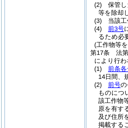
(2)
保管し
等を除却
(3)
当該工
(4)
前3号
るため必
(工作物等
第17条
法
により行わ
(1)
前条各
14日間
(2)
前号
の
ものにつ
該工作物
原を有す
及び住所
掲載する