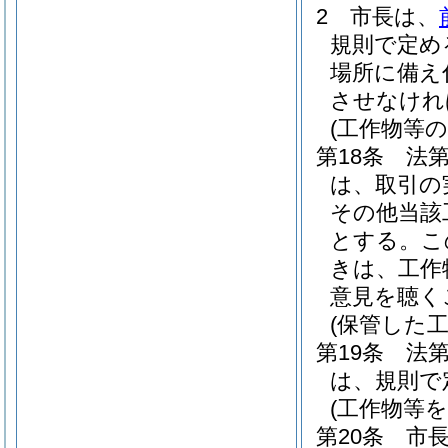
2
市長は、
規則で定め
場所に備え
させなけれ
(工作物等
第18条
法第
は、取引の
その他当該
とする。
こ
きは、工作
意見を聴く
(保管した
第19条
法
は、規則で
(工作物等
第20条
市