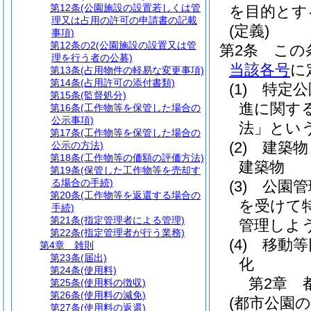
第12条
(公園施設の設置若しくは管
を目的とす
理又は占用の許可の申請書の記載
(定義)
事項)
第12条の2
(公園施設の設置又は管
第2条
この
理を行う者の公募)
当該各号
に
第13条
(占用物件の軽易な変更事項)
第14条
(占用許可の添付書類)
(1)
特定公
第15条
(監督処分)
進に関す
第16条
(工作物等を保管した場合の
公示事項)
法」という
第17条
(工作物等を保管した場合の
(2)
建築物
公示の方法)
第18条
(工作物等の価額の評価方法)
建築物
第19条
(保管した工作物等を売却す
る場合の手続)
(3)
公園管
第20条
(工作物等を返還する場合の
を受けて
手続)
第21条
(指定管理者による管理)
管理しよ
第22条
(指定管理者が行う業務)
(4)
移動等
第4章
雑則
第23条
(届出)
化
第24条
(使用料)
第2章
第25条
(使用料の徴収)
第26条
(使用料の減免)
(都市公園
第27条
(使用料の返還)