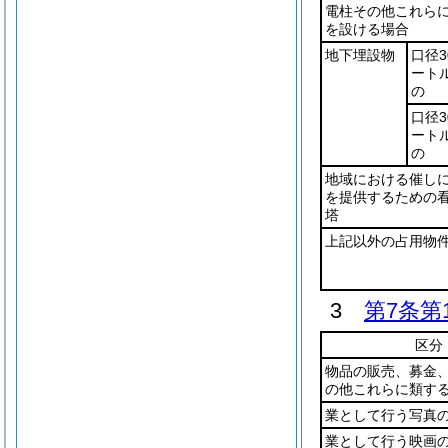
電柱その他これら
を設ける場合
地下埋設物
口径3
ート
の
口径3
ート
の
地域における催し
を提供するための
塔
上記以外の占用物
3
第7条第
区分
物品の販売、募金
の他これらに類す
業として行う写真
業として行う映画