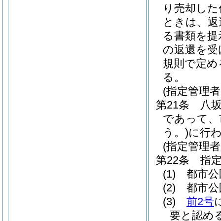
り売却した
ときは、返
る書類を提
の返還を受
規則で定め
る。
(指定管理
第21条
八
であって、
う。)
に行
(指定管理者
第22条
指
(1)
都市公
(2)
都市公
(3)
前2号
要と認め