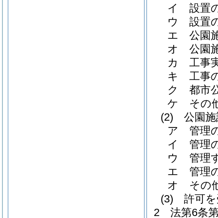
イ
設置
ウ
設置
エ
公園
オ
公園
カ
工事
キ
工事
ク
都市
ケ
その
(2)
公園施
ア
管理
イ
管理
ウ
管理
エ
管理
オ
その
(3)
許可を
2
法第6条