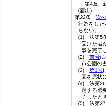
第4章
(届出)
第23条
次
行為をした
らない。
(1)
法第5
受けた者
事を完了
(2)
前号
に
市公園の
(3)
第1号
園を原状
(4)
法第2
定する必
了したと
(5)
法第2