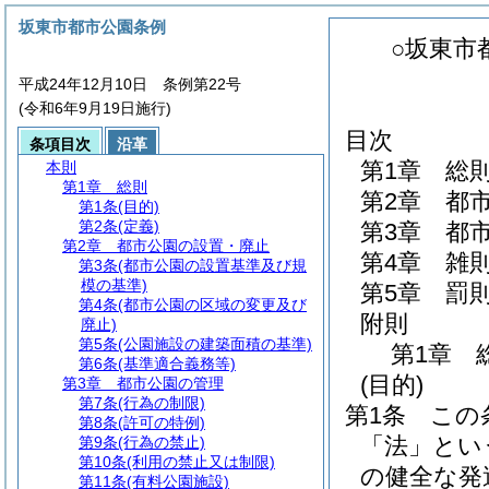
坂東市都市公園条例
○坂東市
平成24年12月10日 条例第22号
(令和6年9月19日施行)
目次
条項目次
沿革
第1章
総
本則
第1章
総則
第2章
都
第1条
(目的)
第2条
(定義)
第3章
都
第2章
都市公園の設置・廃止
第4章
雑
第3条
(都市公園の設置基準及び規
模の基準)
第5章
罰
第4条
(都市公園の区域の変更及び
附則
廃止)
第5条
(公園施設の建築面積の基準)
第1章
第6条
(基準適合義務等)
(目的)
第3章
都市公園の管理
第7条
(行為の制限)
第1条
この
第8条
(許可の特例)
「法」とい
第9条
(行為の禁止)
第10条
(利用の禁止又は制限)
の健全な発
第11条
(有料公園施設)