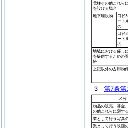
電柱その他これら
を設ける場合
地下埋設物
口径3
ート
の
口径3
ート
の
地域における催し
を提供するための
塔
上記以外の占用物
3
第7条第
区分
物品の販売、募金
の他これらに類す
業として行う写真
業として行う映画