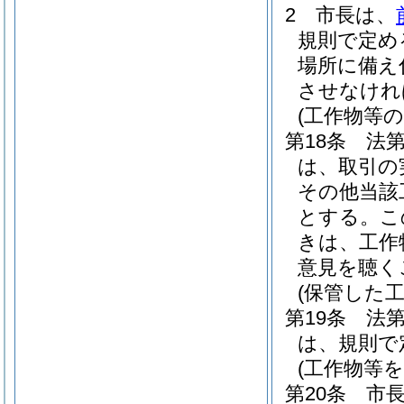
2
市長は、
規則で定め
場所に備え
させなけれ
(工作物等
第18条
法第
は、取引の
その他当該
とする。
こ
きは、工作
意見を聴く
(保管した
第19条
法
は、規則で
(工作物等
第20条
市