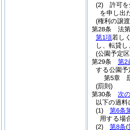
(2)
許可を
を申し出
(権利の譲渡
第28条
法第
第1項
若し
し、転貸し
(公園予定
第29条
第2
する公園予
第5章
(罰則)
第30条
次
以下の過料
(1)
第6条
用する場
(2)
第8条
(