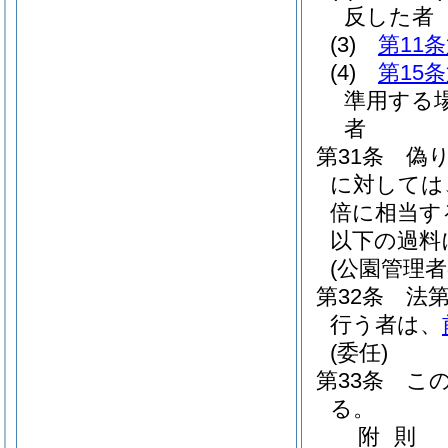
反した者
(3)
第11
(4)
第15
準用する
者
第31条
偽
に対しては
倍に相当す
以下の過料
(公園管理
第32条
法
行う者は、
(委任)
第33条
こ
る。
附
則