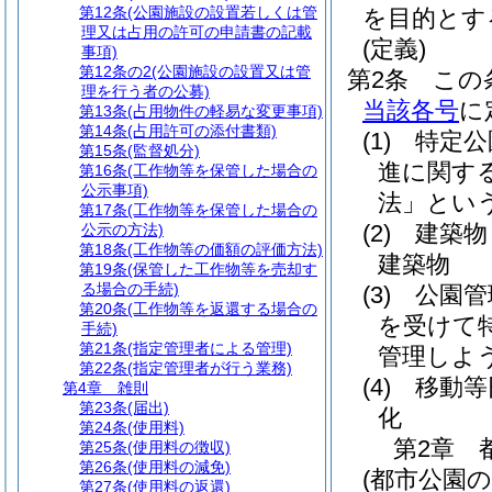
第12条
(公園施設の設置若しくは管
を目的とす
理又は占用の許可の申請書の記載
(定義)
事項)
第12条の2
(公園施設の設置又は管
第2条
この
理を行う者の公募)
当該各号
に
第13条
(占用物件の軽易な変更事項)
第14条
(占用許可の添付書類)
(1)
特定公
第15条
(監督処分)
進に関す
第16条
(工作物等を保管した場合の
公示事項)
法」という
第17条
(工作物等を保管した場合の
(2)
建築物
公示の方法)
第18条
(工作物等の価額の評価方法)
建築物
第19条
(保管した工作物等を売却す
る場合の手続)
(3)
公園管
第20条
(工作物等を返還する場合の
を受けて
手続)
第21条
(指定管理者による管理)
管理しよ
第22条
(指定管理者が行う業務)
(4)
移動等
第4章
雑則
第23条
(届出)
化
第24条
(使用料)
第2章
第25条
(使用料の徴収)
第26条
(使用料の減免)
(都市公園
第27条
(使用料の返還)