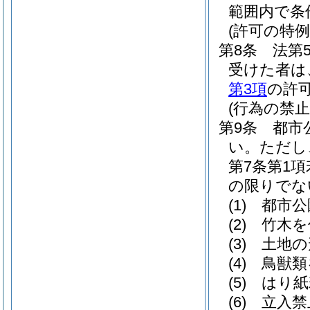
範囲内で条
(許可の特例
第8条
法第
受けた者は
第3項
の許
(行為の禁止
第9条
都市
い。
ただし
第7条第1
の限りでな
(1)
都市公
(2)
竹木を
(3)
土地の
(4)
鳥獣類
(5)
はり紙
(6)
立入禁