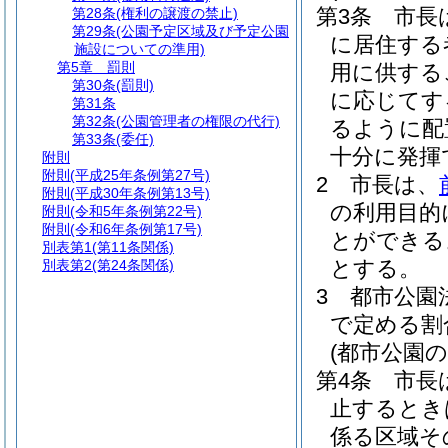
第3条
市長
第28条
(権利の譲渡の禁止)
第29条
(公園予定区域及び予定公園
に居住する
施設についての準用)
第5章
罰則
用に供する
第30条
(罰則)
に応じてす
第31条
第32条
(公園管理者の権限の代行)
るように配
第33条
(委任)
十分に発揮
附則
附則
(平成25年条例第27号)
2
市長は、
附則
(平成30年条例第13号)
の利用目的
附則
(令和5年条例第22号)
附則
(令和6年条例第17号)
とができる
別表第1
(第11条関係)
とする。
別表第2
(第24条関係)
3
都市公園
で定める割
(都市公園
第4条
市長
止するとき
係る区域そ