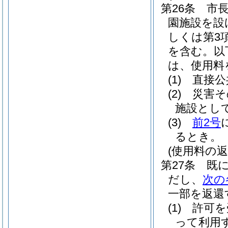
第26条
市
園施設を設
しくは第3
を含む。以
は、使用料
(1)
直接公
(2)
災害そ
施設とし
(3)
前2号
るとき。
(使用料の返
第27条
既
だし、
次の
一部を返還
(1)
許可を
って利用