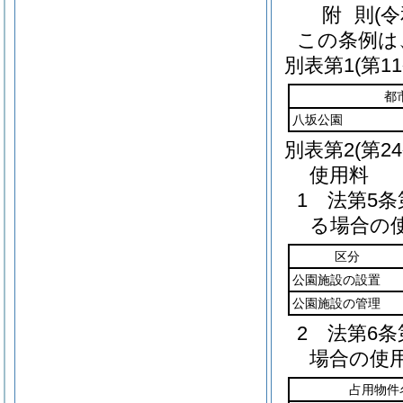
附
則
(
この条例は
別表第1
(第1
都
八坂公園
別表第2
(第2
使用料
1 法第5
る場合の
区分
公園施設の設置
公園施設の管理
2 法第6
場合の使
占用物件