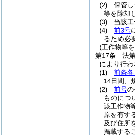
(2)
保管し
等を除却
(3)
当該工
(4)
前3号
るため必
(工作物等
第17条
法
により行わ
(1)
前条各
14日間
(2)
前号
の
ものにつ
該工作物
原を有す
及び住所
掲載する