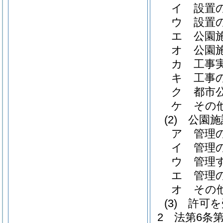
イ
設置
ウ
設置
エ
公園
オ
公園
カ
工事
キ
工事
ク
都市
ケ
その
(2)
公園施
ア
管理
イ
管理
ウ
管理
エ
管理
オ
その
(3)
許可を
2
法第6条