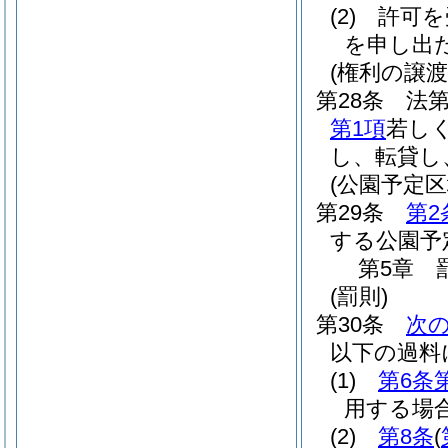
(2)
許可を
を申し出
(権利の譲渡
第28条
法第
第1項
若し
し、転貸し
(公園予定
第29条
第2
する公園予
第5章
(罰則)
第30条
次
以下の過料
(1)
第6条
用する場
(2)
第8条
(