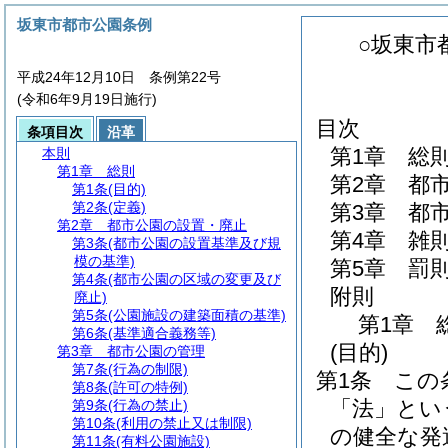
坂東市都市公園条例
○坂東市
平成24年12月10日 条例第22号
(令和6年9月19日施行)
目次
条項目次
沿革
第1章
総
本則
第1章
総則
第2章
都
第1条
(目的)
第2条
(定義)
第3章
都
第2章
都市公園の設置・廃止
第4章
雑
第3条
(都市公園の設置基準及び規
模の基準)
第5章
罰
第4条
(都市公園の区域の変更及び
附則
廃止)
第5条
(公園施設の建築面積の基準)
第1章
第6条
(基準適合義務等)
(目的)
第3章
都市公園の管理
第7条
(行為の制限)
第1条
この
第8条
(許可の特例)
「法」とい
第9条
(行為の禁止)
第10条
(利用の禁止又は制限)
の健全な発
第11条
(有料公園施設)