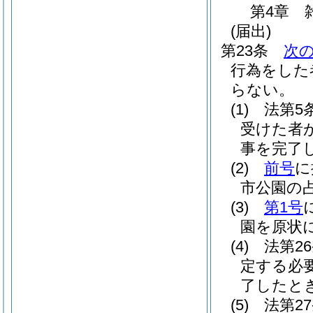
第4章
(届出)
第23条
次
行為をした
らない。
(1)
法第5
受けた者
事を完了
(2)
前号
に
市公園の
(3)
第1号
園を原状
(4)
法第2
定する必
了したと
(5)
法第2