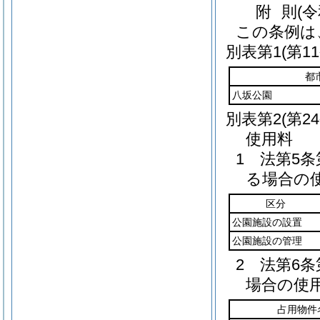
附
則
(
この条例は
別表第1
(第1
都
八坂公園
別表第2
(第2
使用料
1 法第5
る場合の
区分
公園施設の設置
公園施設の管理
2 法第6
場合の使
占用物件