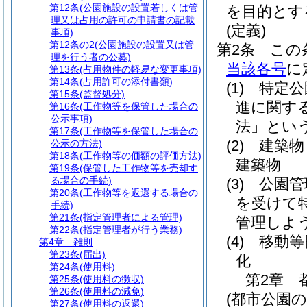
第12条
(公園施設の設置若しくは管
を目的とす
理又は占用の許可の申請書の記載
(定義)
事項)
第12条の2
(公園施設の設置又は管
第2条
この
理を行う者の公募)
当該各号
に
第13条
(占用物件の軽易な変更事項)
第14条
(占用許可の添付書類)
(1)
特定公
第15条
(監督処分)
進に関す
第16条
(工作物等を保管した場合の
公示事項)
法」という
第17条
(工作物等を保管した場合の
(2)
建築物
公示の方法)
第18条
(工作物等の価額の評価方法)
建築物
第19条
(保管した工作物等を売却す
る場合の手続)
(3)
公園管
第20条
(工作物等を返還する場合の
を受けて
手続)
第21条
(指定管理者による管理)
管理しよ
第22条
(指定管理者が行う業務)
(4)
移動等
第4章
雑則
第23条
(届出)
化
第24条
(使用料)
第2章
第25条
(使用料の徴収)
第26条
(使用料の減免)
(都市公園
第27条
(使用料の返還)