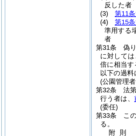
反した者
(3)
第11
(4)
第15
準用する
者
第31条
偽
に対しては
倍に相当す
以下の過料
(公園管理
第32条
法
行う者は、
(委任)
第33条
こ
る。
附
則