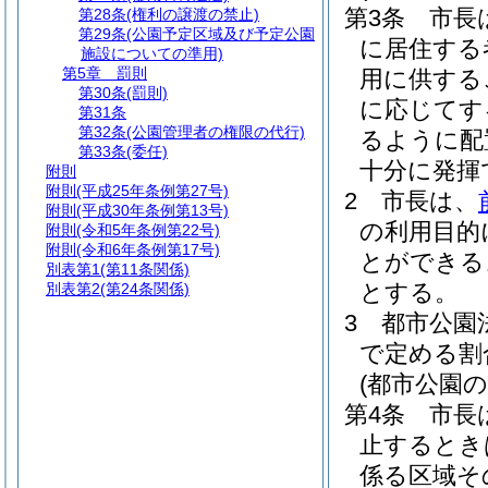
第3条
市長
第28条
(権利の譲渡の禁止)
第29条
(公園予定区域及び予定公園
に居住する
施設についての準用)
第5章
罰則
用に供する
第30条
(罰則)
に応じてす
第31条
第32条
(公園管理者の権限の代行)
るように配
第33条
(委任)
十分に発揮
附則
附則
(平成25年条例第27号)
2
市長は、
附則
(平成30年条例第13号)
の利用目的
附則
(令和5年条例第22号)
附則
(令和6年条例第17号)
とができる
別表第1
(第11条関係)
とする。
別表第2
(第24条関係)
3
都市公園
で定める割
(都市公園
第4条
市長
止するとき
係る区域そ