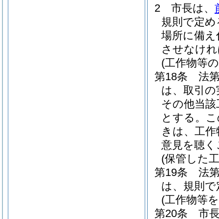
2
市長は、
規則で定め
場所に備え
させなけれ
(工作物等
第18条
法第
は、取引の
その他当該
とする。
こ
きは、工作
意見を聴く
(保管した
第19条
法
は、規則で
(工作物等
第20条
市