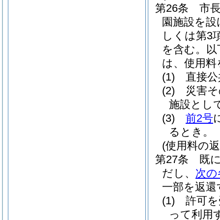
第26条
市
園施設を設
しくは第3
を含む。以
は、使用料
(1)
直接公
(2)
災害そ
施設とし
(3)
前2号
るとき。
(使用料の返
第27条
既
だし、
次の
一部を返還
(1)
許可を
って利用