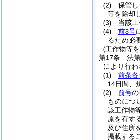
(2)
保管し
等を除却
(3)
当該工
(4)
前3号
るため必
(工作物等
第17条
法
により行わ
(1)
前条各
14日間
(2)
前号
の
ものにつ
該工作物
原を有す
及び住所
掲載する