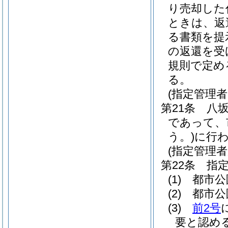
り売却した
ときは、返
る書類を提
の返還を受
規則で定め
る。
(指定管理
第21条
八
であって、
う。)
に行
(指定管理者
第22条
指
(1)
都市公
(2)
都市公
(3)
前2号
要と認め