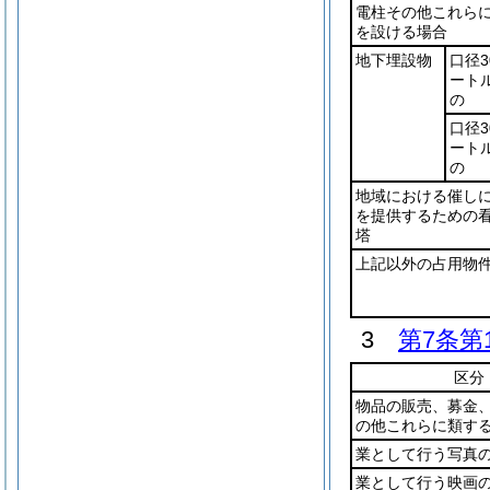
電柱その他これら
を設ける場合
地下埋設物
口径3
ート
の
口径3
ート
の
地域における催し
を提供するための
塔
上記以外の占用物
3
第7条第
区分
物品の販売、募金
の他これらに類す
業として行う写真
業として行う映画