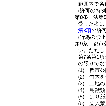
範囲内で条
(許可の特例
第8条
法第
受けた者は
第3項
の許
(行為の禁止
第9条
都市
い。
ただし
第7条第1
の限りでな
(1)
都市公
(2)
竹木を
(3)
土地の
(4)
鳥獣類
(5)
はり紙
(6)
立入禁