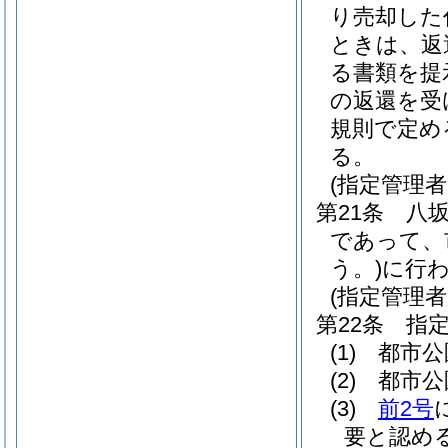
り売却した
ときは、返
る書類を提
の返還を受
規則で定め
る。
(指定管理
第21条
八
であって、
う。)
に行
(指定管理者
第22条
指
(1)
都市公
(2)
都市公
(3)
前2号
要と認め