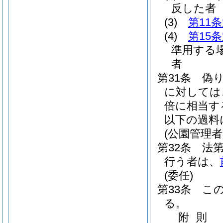
反した者
(3)
第11
(4)
第15
準用する
者
第31条
偽
に対しては
倍に相当す
以下の過料
(公園管理
第32条
法
行う者は、
(委任)
第33条
こ
る。
附
則