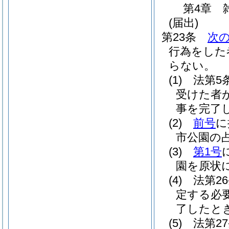
第4章
(届出)
第23条
次
行為をした
らない。
(1)
法第5
受けた者
事を完了
(2)
前号
に
市公園の
(3)
第1号
園を原状
(4)
法第2
定する必
了したと
(5)
法第2