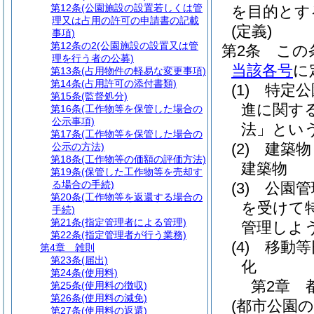
第12条
(公園施設の設置若しくは管
を目的とす
理又は占用の許可の申請書の記載
(定義)
事項)
第12条の2
(公園施設の設置又は管
第2条
この
理を行う者の公募)
当該各号
に
第13条
(占用物件の軽易な変更事項)
第14条
(占用許可の添付書類)
(1)
特定公
第15条
(監督処分)
進に関す
第16条
(工作物等を保管した場合の
公示事項)
法」という
第17条
(工作物等を保管した場合の
(2)
建築物
公示の方法)
第18条
(工作物等の価額の評価方法)
建築物
第19条
(保管した工作物等を売却す
る場合の手続)
(3)
公園管
第20条
(工作物等を返還する場合の
を受けて
手続)
第21条
(指定管理者による管理)
管理しよ
第22条
(指定管理者が行う業務)
(4)
移動等
第4章
雑則
第23条
(届出)
化
第24条
(使用料)
第2章
第25条
(使用料の徴収)
第26条
(使用料の減免)
(都市公園
第27条
(使用料の返還)