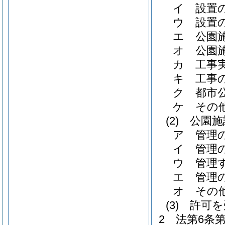
イ
設置
ウ
設置
エ
公園
オ
公園
カ
工事
キ
工事
ク
都市
ケ
その
(2)
公園施
ア
管理
イ
管理
ウ
管理
エ
管理
オ
その
(3)
許可を
2
法第6条