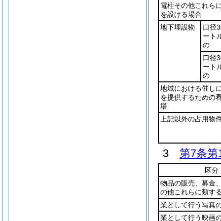
電柱その他これら
を設ける場合
地下埋設物
口径3
ート
の
口径3
ート
の
地域における催し
を提供するための
塔
上記以外の占用物
3
第7条第
区分
物品の販売、募金
の他これらに類す
業として行う写真
業として行う映画