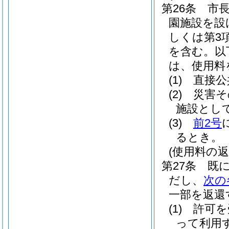
第26条
市
園施設を設
しくは第3
を含む。以
は、使用料
(1)
直接公
(2)
災害そ
施設とし
(3)
前2号
るとき。
(使用料の返
第27条
既
だし、
次の
一部を返還
(1)
許可を
って利用