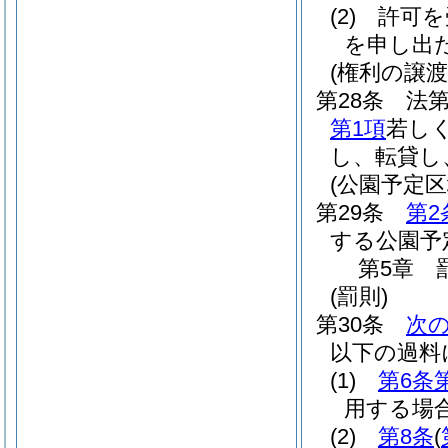
(2)
許可を
を申し出
(権利の譲渡
第28条
法第
第1項
若し
し、転貸し
(公園予定
第29条
第2
する公園予
第5章
(罰則)
第30条
次
以下の過料
(1)
第6条
用する場
(2)
第8条
(