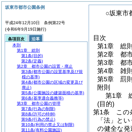
坂東市都市公園条例
○坂東市
平成24年12月10日 条例第22号
(令和6年9月19日施行)
目次
条項目次
沿革
第1章
総
本則
第1章
総則
第2章
都
第1条
(目的)
第2条
(定義)
第3章
都
第2章
都市公園の設置・廃止
第4章
雑
第3条
(都市公園の設置基準及び規
模の基準)
第5章
罰
第4条
(都市公園の区域の変更及び
附則
廃止)
第5条
(公園施設の建築面積の基準)
第1章
第6条
(基準適合義務等)
(目的)
第3章
都市公園の管理
第7条
(行為の制限)
第1条
この
第8条
(許可の特例)
「法」とい
第9条
(行為の禁止)
第10条
(利用の禁止又は制限)
の健全な発
第11条
(有料公園施設)