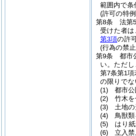
範囲内で条
(許可の特例
第8条
法第
受けた者は
第3項
の許
(行為の禁止
第9条
都市
い。
ただし
第7条第1
の限りでな
(1)
都市公
(2)
竹木を
(3)
土地の
(4)
鳥獣類
(5)
はり紙
(6)
立入禁