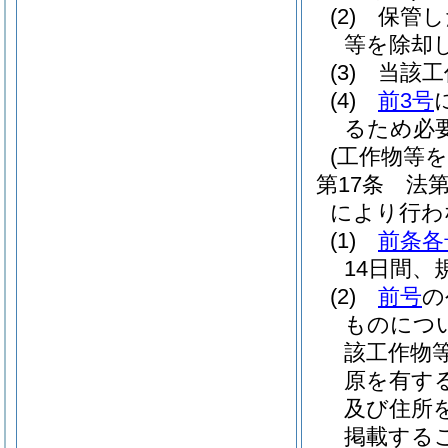
(2)
保管し
等を除却
(3)
当該工
(4)
前3号
るため必
(工作物等
第17条
法
により行わ
(1)
前条各
14日間
(2)
前号
の
ものにつ
該工作物
原を有す
及び住所
掲載する