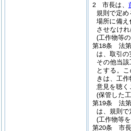
2
市長は、
規則で定め
場所に備え
させなけれ
(工作物等
第18条
法第
は、取引の
その他当該
とする。
こ
きは、工作
意見を聴く
(保管した
第19条
法
は、規則で
(工作物等
第20条
市