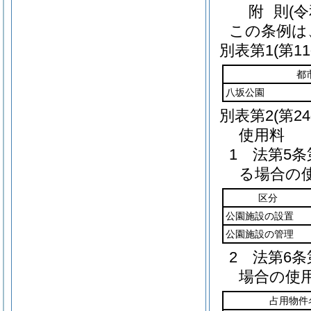
附
則
(
この条例は
別表第1
(第1
都
八坂公園
別表第2
(第2
使用料
1 法第5
る場合の
区分
公園施設の設置
公園施設の管理
2 法第6
場合の使
占用物件