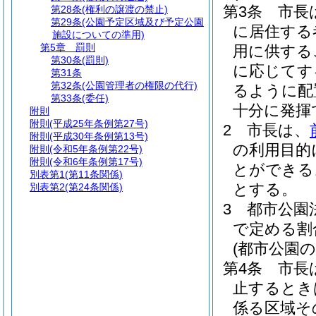
第3条
市長
第28条
(権利の譲渡の禁止)
第29条
(公園予定区域及び予定公園
に居住する
施設についての準用)
第5章
罰則
用に供する
第30条
(罰則)
に応じてす
第31条
第32条
(公園管理者の権限の代行)
るように配
第33条
(委任)
十分に発揮
附則
附則
(平成25年条例第27号)
2
市長は、
附則
(平成30年条例第13号)
の利用目的
附則
(令和5年条例第22号)
附則
(令和6年条例第17号)
とができる
別表第1
(第11条関係)
とする。
別表第2
(第24条関係)
3
都市公園
で定める割
(都市公園
第4条
市長
止するとき
係る区域そ