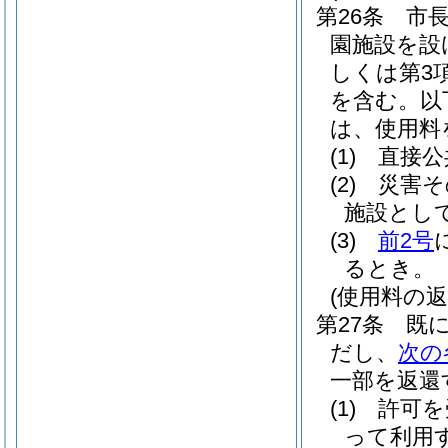
第26条
市
園施設を設
しくは第3
を含む。以
は、使用料
(1)
直接公
(2)
災害そ
施設とし
(3)
前2号
るとき。
(使用料の返
第27条
既
だし、
次の
一部を返還
(1)
許可を
って利用