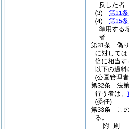
反した者
(3)
第11
(4)
第15
準用する
者
第31条
偽
に対しては
倍に相当す
以下の過料
(公園管理
第32条
法
行う者は、
(委任)
第33条
こ
る。
附
則