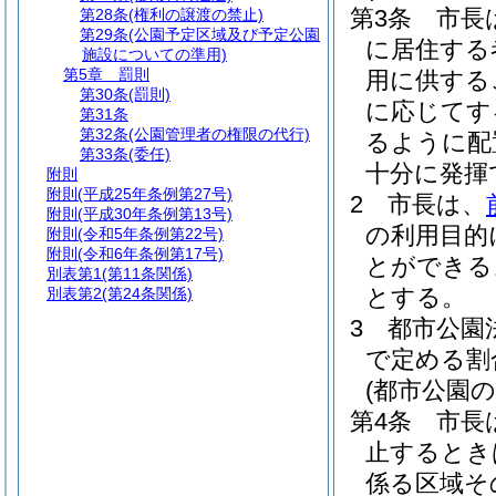
第3条
市長
第28条
(権利の譲渡の禁止)
第29条
(公園予定区域及び予定公園
に居住する
施設についての準用)
第5章
罰則
用に供する
第30条
(罰則)
に応じてす
第31条
第32条
(公園管理者の権限の代行)
るように配
第33条
(委任)
十分に発揮
附則
附則
(平成25年条例第27号)
2
市長は、
附則
(平成30年条例第13号)
の利用目的
附則
(令和5年条例第22号)
附則
(令和6年条例第17号)
とができる
別表第1
(第11条関係)
とする。
別表第2
(第24条関係)
3
都市公園
で定める割
(都市公園
第4条
市長
止するとき
係る区域そ