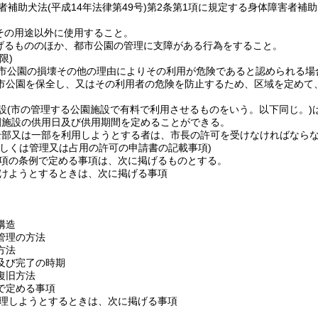
害者補助犬法
(平成14年法律第49号)
第2条第1項に規定する身体障害者補助
その用途以外に使用すること。
げるもののほか、都市公園の管理に支障がある行為をすること。
限)
市公園の損壊その他の理由によりその利用が危険であると認められる場
市公園を保全し、又はその利用者の危険を防止するため、区域を定めて
設
(市の管理する公園施設で有料で利用させるものをいう。以下同じ。)
園施設の供用日及び供用期間を定めることができる。
全部又は一部を利用しようとする者は、市長の許可を受けなければなら
若しくは管理又は占用の許可の申請書の記載事項)
1項の条例で定める事項は、次に掲げるものとする。
けようとするときは、次に掲げる事項
構造
管理の方法
方法
及び完了の時期
復旧方法
で定める事項
理しようとするときは、次に掲げる事項