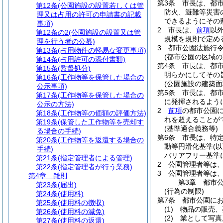
第3条
市長は、都
第12条
(公園施設の設置若しくは管
防火、避難等災害
理又は占用の許可の申請書の記載
できるようにその
事項)
2
市長は、
前項
以
第12条の2
(公園施設の設置又は管
規模を規則で定め
理を行う者の公募)
3
都市公園法施行
第13条
(占用物件の軽易な変更事項)
(都市公園の区域の
第14条
(占用許可の添付書類)
第4条
市長は、都
第15条
(監督処分)
明らかにしてその
第16条
(工作物等を保管した場合の
(公園施設の建築面
公示事項)
第5条
市長は、都
第17条
(工作物等を保管した場合の
に発揮されるよう
公示の方法)
2
前項
の都市公園に
第18条
(工作物等の価額の評価方法)
れを超えることが
第19条
(保管した工作物等を売却す
(基準適合義務等)
る場合の手続)
第6条
市長は、特
第20条
(工作物等を返還する場合の
動等円滑化基準
(
手続)
バリアフリー基準
第21条
(指定管理者による管理)
2
公園管理者等は
第22条
(指定管理者が行う業務)
3
公園管理者等は
第4章
雑則
第3章
都市
第23条
(届出)
(行為の制限)
第24条
(使用料)
第7条
都市公園に
第25条
(使用料の徴収)
(1)
物品の販売、
第26条
(使用料の減免)
(2)
業として写真
第27条
(使用料の返還)