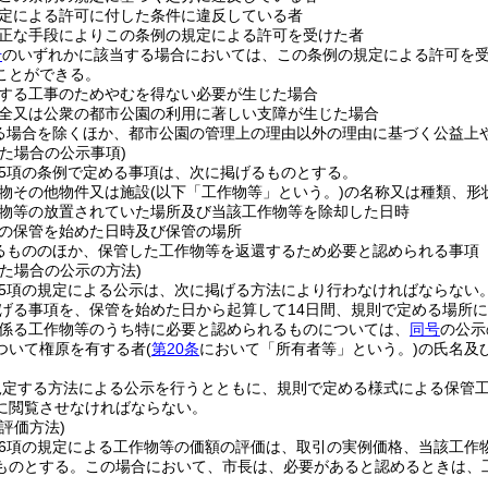
定による許可に付した条件に違反している者
正な手段によりこの条例の規定による許可を受けた者
号
のいずれかに該当する場合においては、この条例の規定による許可を
ことができる。
する工事のためやむを得ない必要が生じた場合
全又は公衆の都市公園の利用に著しい支障が生じた場合
る場合を除くほか、都市公園の管理上の理由以外の理由に基づく公益上
た場合の公示事項)
第5項の条例で定める事項は、次に掲げるものとする。
物その他物件又は施設
(以下「工作物等」という。)
の名称又は種類、形
物等の放置されていた場所及び当該工作物等を除却した日時
の保管を始めた日時及び保管の場所
るもののほか、保管した工作物等を返還するため必要と認められる事項
た場合の公示の方法)
第5項の規定による公示は、次に掲げる方法により行わなければならない
げる事項を、保管を始めた日から起算して14日間、規則で定める場所
係る工作物等のうち特に必要と認められるものについては、
同号
の公示
ついて権原を有する者
(
第20条
において「所有者等」という。)
の氏名及
規定する方法による公示を行うとともに、規則で定める様式による保管
に閲覧させなければならない。
評価方法)
第6項の規定による工作物等の価額の評価は、取引の実例価格、当該工作
ものとする。
この場合において、市長は、必要があると認めるときは、