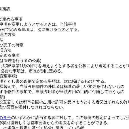
園施設
で定める事項
事項を変更しようとするときは、当該事項
条例で定める事項は、次に掲げるものとする。
理の方法
法
び完了の時期
旧方法
定める事項
は管理を行う者の公募)
、法第5条第1項の許可を与えようとする者を公募により選定することが
し必要な事項は、市長が別に定める。
変更事項)
3項ただし書の条例で定める事項は、次に掲げるものとする。
様替えで、当該占用物件の外観又は構造の著しい変更を伴わないもの
する物件の添加で、当該占用者が当該占用の目的に付随して行うもの
類)
設置若しくは都市公園の占用の許可を受けようとする者又はそれらの許
及び図面を添付しなければならない。
の各号
のいずれかに該当する者に対して、この条例の規定によってした
原状回復若しくは都市公園からの退去を命ずることができる。
この条例の規定に基づく処分に違反している者