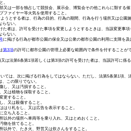
と。
部又は一部を独占して競技会、展示会、博覧会その他これらに類する催
プファイヤー等火気を使用すること。
けようとする者は、行為の目的、行為の期間、行為を行う場所又は公園
ならない。
けた者は、許可を受けた事項を変更しようとするときは、当該変更事項
ならない。
号
に掲げる行為が都市公園の保全又は公衆の都市公園の利用に支障を及
は
第3項
の許可に都市公園の管理上必要な範囲内で条件を付することが
項又は法第6条第1項若しくは第3項の許可を受けた者は、当該許可に係
おいては、次に掲げる行為をしてはならない。
ただし、法第5条第1項、
は、この限りでない。
傷し、又は汚損すること。
、又は植物を採取すること。
変更すること。
し、又は殺傷すること。
ははり札をし、又は広告を表示すること。
に立ち入ること。
所以外の場所へ車両等を乗り入れ、又はとめおくこと。
汚物を捨てること。
所以外で、たき火、野営又は炊さんをすること。