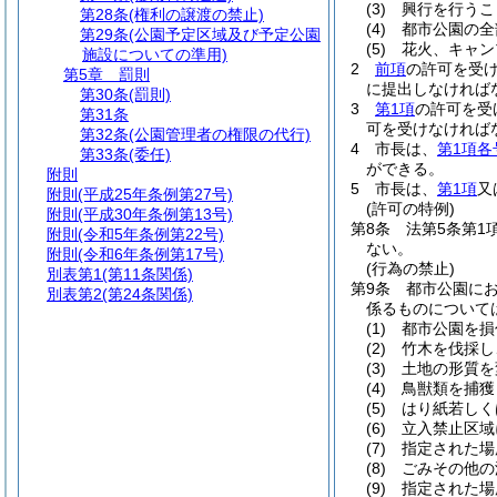
(3)
興行を行うこ
第28条
(権利の譲渡の禁止)
(4)
都市公園の全
第29条
(公園予定区域及び予定公園
(5)
花火、キャン
施設についての準用)
2
前項
の許可を受
第5章
罰則
に提出しなければ
第30条
(罰則)
3
第1項
の許可を受
第31条
可を受けなければ
第32条
(公園管理者の権限の代行)
4
市長は、
第1項各
第33条
(委任)
ができる。
附則
5
市長は、
第1項
又
附則
(平成25年条例第27号)
(許可の特例)
附則
(平成30年条例第13号)
第8条
法第5条第1
附則
(令和5年条例第22号)
ない。
附則
(令和6年条例第17号)
(行為の禁止)
別表第1
(第11条関係)
第9条
都市公園に
別表第2
(第24条関係)
係るものについて
(1)
都市公園を損
(2)
竹木を伐採し
(3)
土地の形質を
(4)
鳥獣類を捕獲
(5)
はり紙若しく
(6)
立入禁止区域
(7)
指定された場
(8)
ごみその他の
(9)
指定された場