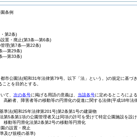
公園条例
条・第2条)
の設置・廃止
(第3条―第6条)
の管理
(第7条―第22条)
3条―第29条)
0条―第33条)
、都市公園法
(昭和31年法律第79号。以下「法」という。)
の規定に基づ
ることを目的とする。
おいて、
次の各号
に掲げる用語の意義は、
当該各号
に定めるところによ
 高齢者、障害者等の移動等の円滑化の促進に関する法律
(平成18年
基準法
(昭和25年法律第201号)
第2条第1号の建築物
法第5条第1項の公園管理者又は同項の許可を受けて特定公園施設を設
 移動等円滑化法第2条第2号の移動等円滑化
公園の設置・廃止
準及び規模の基準)