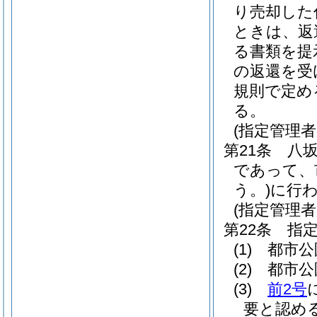
り売却した
ときは、返
る書類を提
の返還を受
規則で定め
る。
(指定管理
第21条
八
であって、
う。)
に行
(指定管理者
第22条
指
(1)
都市公
(2)
都市公
(3)
前2号
要と認め