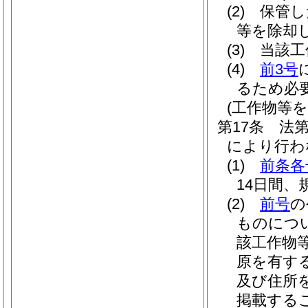
(2)
保管し
等を除却
(3)
当該工
(4)
前3号
るため必
(工作物等
第17条
法
により行わ
(1)
前条各
14日間
(2)
前号
の
ものにつ
該工作物
原を有す
及び住所
掲載する