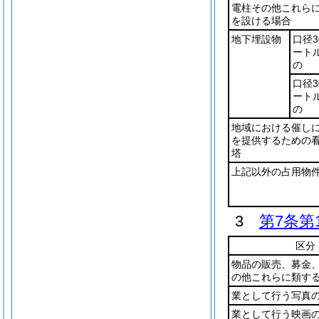
電柱その他これら
を設ける場合
地下埋設物
口径3
ート
の
口径3
ート
の
地域における催し
を提供するための
塔
上記以外の占用物
3
第7条第
区分
物品の販売、募金
の他これらに類す
業として行う写真
業として行う映画