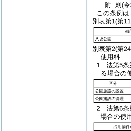
附
則
(
この条例は
別表第1
(第1
都
八坂公園
別表第2
(第2
使用料
1 法第5
る場合の
区分
公園施設の設置
公園施設の管理
2 法第6
場合の使
占用物件