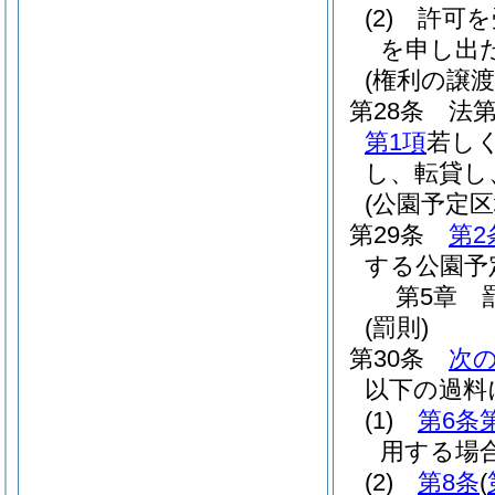
(2)
許可を
を申し出
(権利の譲渡
第28条
法第
第1項
若し
し、転貸し
(公園予定
第29条
第2
する公園予
第5章
(罰則)
第30条
次
以下の過料
(1)
第6条
用する場
(2)
第8条
(