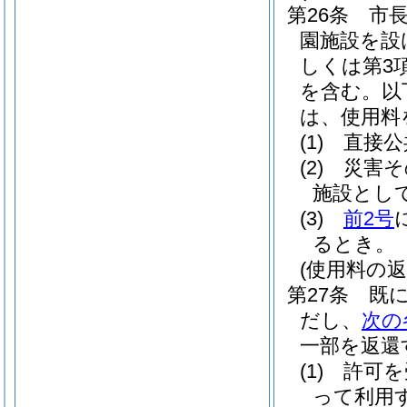
第26条
市
園施設を設
しくは第3
を含む。以
は、使用料
(1)
直接公
(2)
災害そ
施設とし
(3)
前2号
るとき。
(使用料の返
第27条
既
だし、
次の
一部を返還
(1)
許可を
って利用