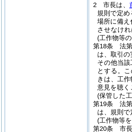
2
市長は、
規則で定め
場所に備え
させなけれ
(工作物等
第18条
法第
は、取引の
その他当該
とする。
こ
きは、工作
意見を聴く
(保管した
第19条
法
は、規則で
(工作物等
第20条
市