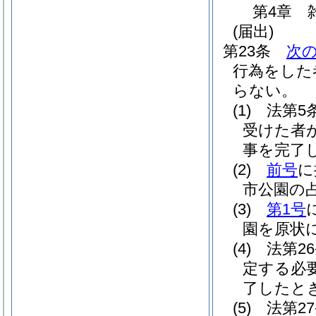
第4章
(届出)
第23条
次
行為をした
らない。
(1)
法第5
受けた者
事を完了
(2)
前号
に
市公園の
(3)
第1号
園を原状
(4)
法第2
定する必
了したと
(5)
法第2