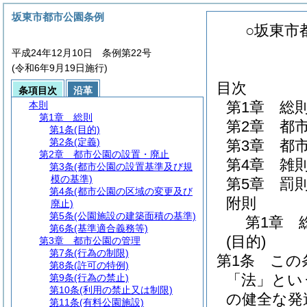
坂東市都市公園条例
○坂東市
平成24年12月10日 条例第22号
(令和6年9月19日施行)
目次
条項目次
沿革
第1章
総
本則
第1章
総則
第2章
都
第1条
(目的)
第2条
(定義)
第3章
都
第2章
都市公園の設置・廃止
第4章
雑
第3条
(都市公園の設置基準及び規
模の基準)
第5章
罰
第4条
(都市公園の区域の変更及び
附則
廃止)
第5条
(公園施設の建築面積の基準)
第1章
第6条
(基準適合義務等)
(目的)
第3章
都市公園の管理
第7条
(行為の制限)
第1条
この
第8条
(許可の特例)
「法」とい
第9条
(行為の禁止)
第10条
(利用の禁止又は制限)
の健全な発
第11条
(有料公園施設)