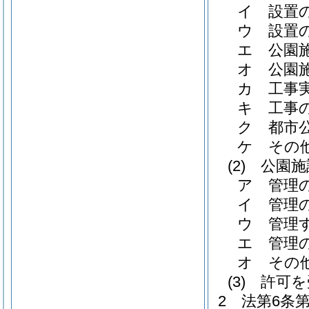
イ
設置
ウ
設置
エ
公園
オ
公園
カ
工事
キ
工事
ク
都市
ケ
その
(2)
公園施
ア
管理
イ
管理
ウ
管理
エ
管理
オ
その
(3)
許可を
2
法第6条