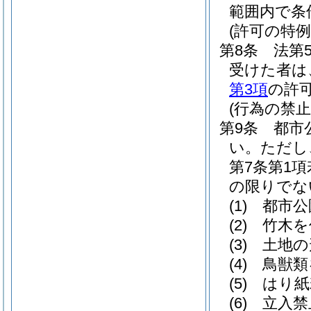
範囲内で条
(許可の特例
第8条
法第
受けた者は
第3項
の許
(行為の禁止
第9条
都市
い。
ただし
第7条第1
の限りでな
(1)
都市公
(2)
竹木を
(3)
土地の
(4)
鳥獣類
(5)
はり紙
(6)
立入禁