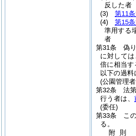
反した者
(3)
第11
(4)
第15
準用する
者
第31条
偽
に対しては
倍に相当す
以下の過料
(公園管理
第32条
法
行う者は、
(委任)
第33条
こ
る。
附
則