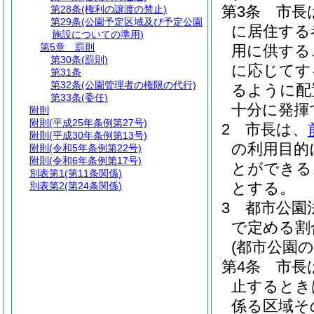
第3条
市長
第28条
(権利の譲渡の禁止)
第29条
(公園予定区域及び予定公園
に居住する
施設についての準用)
第5章
罰則
用に供する
第30条
(罰則)
に応じてす
第31条
第32条
(公園管理者の権限の代行)
るように配
第33条
(委任)
十分に発揮
附則
附則
(平成25年条例第27号)
2
市長は、
附則
(平成30年条例第13号)
の利用目的
附則
(令和5年条例第22号)
附則
(令和6年条例第17号)
とができる
別表第1
(第11条関係)
とする。
別表第2
(第24条関係)
3
都市公園
で定める割
(都市公園
第4条
市長
止するとき
係る区域そ