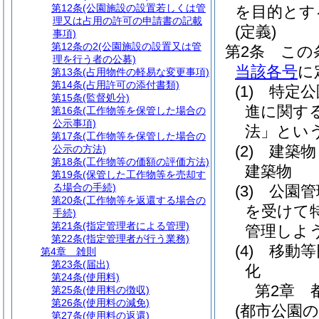
第12条
(公園施設の設置若しくは管
を目的とす
理又は占用の許可の申請書の記載
(定義)
事項)
第12条の2
(公園施設の設置又は管
第2条
この
理を行う者の公募)
当該各号
に
第13条
(占用物件の軽易な変更事項)
第14条
(占用許可の添付書類)
(1)
特定公
第15条
(監督処分)
進に関す
第16条
(工作物等を保管した場合の
公示事項)
法」という
第17条
(工作物等を保管した場合の
(2)
建築物
公示の方法)
第18条
(工作物等の価額の評価方法)
建築物
第19条
(保管した工作物等を売却す
る場合の手続)
(3)
公園管
第20条
(工作物等を返還する場合の
を受けて
手続)
第21条
(指定管理者による管理)
管理しよ
第22条
(指定管理者が行う業務)
(4)
移動等
第4章
雑則
第23条
(届出)
化
第24条
(使用料)
第2章
第25条
(使用料の徴収)
第26条
(使用料の減免)
(都市公園
第27条
(使用料の返還)