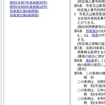
(特定個人番号利
附則
(令和7年条例第30号)
第5条
市長又は教
附則
(令和8年条例第18号)
特定個人番号利用
別表第1
(第4条関係)
2
市長又は教育委
別表第2
(第6条関係)
る住登外者宛名番
とができる。
(独自利用事務等
第6条
別表第2
の左
む。)
は、
同表
の中
きる。
(特定個人情報の提
第7条
法第19条第
用事務を処理する
(書面の提出に関す
第8条
第5条
若しく
他の規程の規定に
(委任)
第9条
この条例の
附
則
この条例は、法附
附
則
(平成2
この条例は、公布
附
則
(令和5
この条例は、令和5
附
則
(令和6