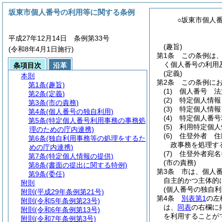
坂東市個人番号の利用等に関する条例
○坂東市個人
平成27年12月14日 条例第33号
(趣旨)
(令和8年4月1日施行)
第1条
この条例は
く個人番号の利用
条項目次
沿革
(定義)
本則
第2条
この条例に
第1条
(趣旨)
(1)
個人番号 法
第2条
(定義)
(2)
特定個人情報
第3条
(市の責務)
(3)
特定個人情報
第4条
(個人番号の独自利用)
(4)
特定個人番号
第5条
(特定個人番号利用事務の事務処
(5)
利用特定個人
理のための庁内連携)
(6)
住登外者 住
第6条
(独自利用事務等の処理をするた
政事務を処理す
めの庁内連携)
(7)
住登外者宛名
第7条
(特定個人情報の提供)
(市の責務)
第8条
(書面の提出に関する特例)
第3条
市は、個人
第9条
(委任)
自主的かつ主体的
附則
(個人番号の独自利
附則
(平成29年条例第21号)
第4条
別表第1
の左
附則
(令和5年条例第23号)
は、
同表
の右欄に
附則
(令和6年条例第13号)
を利用することが
附則
(令和7年条例第3号)