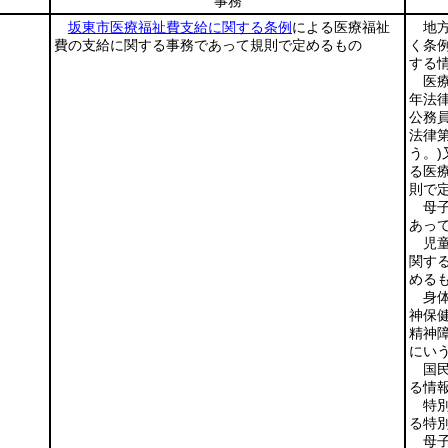
事務
坂東市医療福祉費支給に関する条例
による医療福祉
地
費の支給に関する事務であって規則で定めるもの
く条
する
医
年法律
公務
法律第
う。)
る医
則で
母
あっ
児
関す
める
身
神保
精神
にい
国
る情
特
る特
母