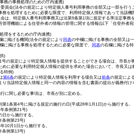
用事務の事務処理のための庁内連携)
育委員会
(法令の規定により特定個人番号利用事務の全部又は一部を行う
事務を処理するために必要な限度で、利用特定個人情報であって当該機
員会は、特定個人番号利用事務又は法第9条第1項に規定する準法定事務
号管理機能による住登外者の情報の管理に関する情報
(以下「住登外者宛
の処理をするための庁内連携)
欄に掲げる機関
(法令の規定により
同表
の中欄に掲げる事務の全部又は
欄に掲げる事務を処理するために必要な限度で、
同表
の右欄に掲げる特
供)
11号の規定により特定個人情報を提供することができる場合は、市長
ために必要な利用特定個人情報の提供を求めた場合において、市長又は
る特例)
は
第6条
の規定により特定個人情報を利用する場合又は
前条
の規定によ
より当該特定個人情報と同一の内容の情報を含む書面の提出が義務付け
施行に関し必要な事項は、市長が別に定める。
則第1条第4号に掲げる規定の施行の日
(平成28年1月1日)
から施行する。
9年
条例第21号)
の日から施行する。
年
条例第23号)
年10月1日から施行する。
年
条例第13号)