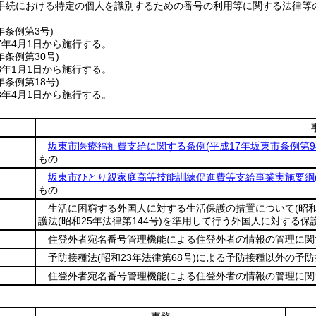
手続における特定の個人を識別するための番号の利用等に関する法律等
年
条例第3号)
7年4月1日から施行する。
年
条例第30号)
8年1月1日から施行する。
年
条例第18号)
8年4月1日から施行する。
坂東市医療福祉費支給に関する条例
(平成17年坂東市条例第9
もの
坂東市ひとり親家庭高等技能訓練促進費等支給事業実施要綱
もの
生活に困窮する外国人に対する生活保護の措置について
(昭
護法
(昭和25年法律第144号)
を準用して行う外国人に対する保
住登外者宛名番号管理機能による住登外者の情報の管理に関
予防接種法
(昭和23年法律第68号)
による予防接種以外の予防
住登外者宛名番号管理機能による住登外者の情報の管理に関