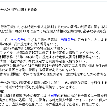
番号の利用等に関する条例
、行政手続における特定の個人を識別するための番号の利用等に関する
及び法第19条第11号に基づく特定個人情報の提供に関し必要な事項を
おいて、
次の各号
に掲げる用語の意義は、
当該各号
に定めるところによ
第2条第5項に規定する個人番号をいう。
 法第2条第9項に規定する特定個人情報をいう。
ファイル 法第2条第10項に規定する特定個人情報ファイルをいう。
利用事務 法第19条第8号に規定する特定個人番号利用事務をいう。
情報 法第19条第8号に規定する利用特定個人情報をいう。
民基本台帳法
(昭和42年法律第81号)
第5条の規定により市が備える住民
るため住民とは別に管理する必要があるものをいう。
番号管理機能 庁内で管理する住登外者を一意に特定するための番号を
番号の利用及び特定個人情報の提供に関し、その適正な取扱いを確保す
に、地域の特性に応じた施策を実施するものとする。
用)
欄に掲げる機関
(法令の規定により
同表
の右欄に掲げる全部又は一部を行
掲げる事務の処理に関して保有する特定個人情報ファイルにおいて個人
できる。
当該事務の全部又は一部の委託を受けた者も、同様とする。