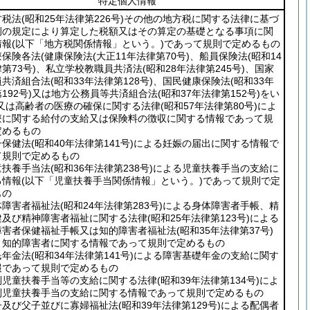
特定個人情報
方税法
(昭和25年法律第226号)
その他の地方税に関する法律に基づ
例の規定により算定した税額又はその算定の基礎となる事項に関
情報
(以下「地方税関係情報」という。)
であって規則で定めるもの
療保険各法
(健康保険法
(大正11年法律第70号)
、船員保険法
(昭和14
第73号)
、私立学校教職員共済法
(昭和28年法律第245号)
、国家
員共済組合法
(昭和33年法律第128号)
、国民健康保険法
(昭和33年
192号)
又は地方公務員等共済組合法
(昭和37年法律第152号)
をい
又は高齢者の医療の確保に関する法律
(昭和57年法律第80号)
によ
療に関する給付の支給又は保険料の徴収に関する情報であって規
定めるもの
子保健法
(昭和40年法律第141号)
による妊娠の届出に関する情報で
て規則で定めるもの
童扶養手当法
(昭和36年法律第238号)
による児童扶養手当の支給に
る情報
(以下「児童扶養手当関係情報」という。)
であって規則で定
もの
体障害者福祉法
(昭和24年法律第283号)
による身体障害者手帳、精
健及び精神障害者福祉に関する法律
(昭和25年法律第123号)
による
障害者保健福祉手帳又は知的障害者福祉法
(昭和35年法律第37号)
う知的障害者に関する情報であって規則で定めるもの
民年金法
(昭和34年法律第141号)
による障害基礎年金の支給に関す
報であって規則で定めるもの
別児童扶養手当等の支給に関する法律
(昭和39年法律第134号)
によ
別児童扶養手当の支給に関する情報であって規則で定めるもの
子及び父子並びに寡婦福祉法
(昭和39年法律第129号)
による配偶者