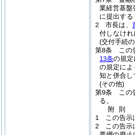
業経営基盤
に提出する
2
市長は、
付しなけれ
(交付手続の
第8条
この
13条
の規定
の規定によ
知と併合し
(その他)
第9条
この
る。
附
則
1
この告示
2
この告示
要綱の廃止