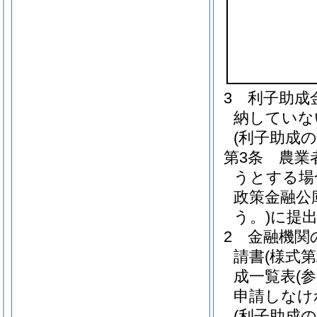
3
利子助成
納していな
(利子助成の
第3条
農業
うとする場
政策金融公
う。)
に提
2
金融機関
請書
(様式第
成一覧表
(
申請しなけ
(利子助成の