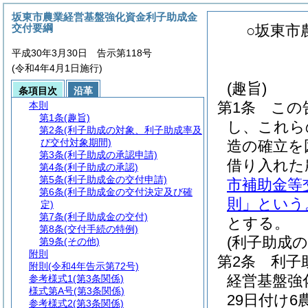
坂東市農業経営基盤強化資金利子助成金
交付要綱
○坂東市
平成30年3月30日 告示第118号
(令和4年4月1日施行)
(趣旨)
条項目次
沿革
第1条
この
本則
第1条
(趣旨)
し、これら
第2条
(利子助成の対象、利子助成率及
び交付対象期間)
造の確立を
第3条
(利子助成の承認申請)
借り入れた
第4条
(利子助成の承認)
第5条
(利子助成金の交付申請)
市補助金等
第6条
(利子助成金の交付決定及び確
則」という
定)
第7条
(利子助成金の交付)
とする。
第8条
(交付手続の特例)
(利子助成
第9条
(その他)
附則
第2条
利子
附則
(令和4年告示第72号)
経営基盤強
参考様式1
(第3条関係)
様式第A号
(第3条関係)
29日付け
参考様式2
(第3条関係)