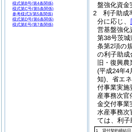
様式第B号
(第4条関係)
盤強化資金
様式第C号
(第5条関係)
2
利子助成
参考様式3
(第5条関係)
様式第D号
(第6条関係)
分に応じ、
様式第E号
(第7条関係)
営基盤強化
第38号茨
条第2項の
の利子助成
旧・復興農
(平成24年
知)
、省エ
付事業実施
産事務次官
金交付事業
水産事務次
ては、利子
1 貸付契約締結日