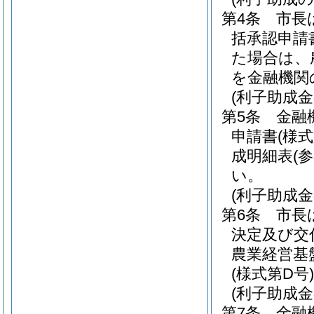
第4条
市長
括承認申請
た場合は、
を金融機関
(利子助成金
第5条
金融
申請書
(様式
成明細表
(
い。
(利子助成
第6条
市長
決定及び交
農業経営基
(様式第D号)
(利子助成金
第7条
金融