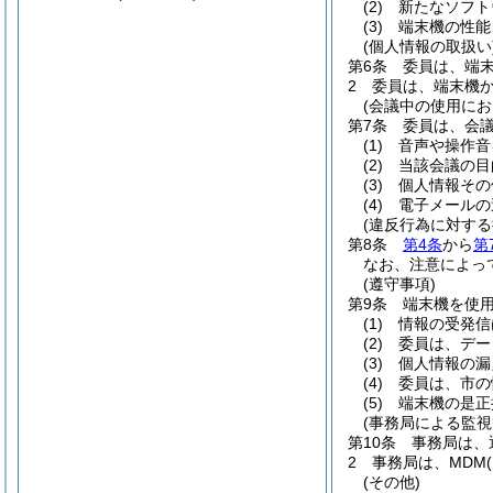
(2)
新たなソフト
(3)
端末機の性能
(個人情報の取扱い
第6条
委員は、端
2
委員は、端末機
(会議中の使用にお
第7条
委員は、会
(1)
音声や操作音
(2)
当該会議の目
(3)
個人情報その
(4)
電子メールの
(違反行為に対する
第8条
第4条
から
第
なお、注意によっ
(遵守事項)
第9条
端末機を使
(1)
情報の受発信
(2)
委員は、デー
(3)
個人情報の漏
(4)
委員は、市の
(5)
端末機の是正
(事務局による監視
第10条
事務局は、
2
事務局は、MDM
(その他)