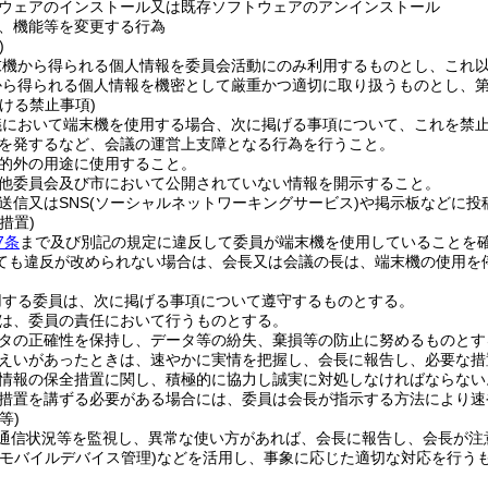
ウェアのインストール又は既存ソフトウェアのアンインストール
、機能等を変更する行為
)
末機から得られる個人情報を委員会活動にのみ利用するものとし、これ
から得られる個人情報を機密として厳重かつ適切に取り扱うものとし、
ける禁止事項)
議において端末機を使用する場合、次に掲げる事項について、これを禁
を発するなど、会議の運営上支障となる行為を行うこと。
的外の用途に使用すること。
他委員会及び市において公開されていない情報を開示すること。
送信又はSNS
(ソーシャルネットワーキングサービス)
や掲示板などに投
措置)
7条
まで及び別記の規定に違反して委員が端末機を使用していることを
ても違反が改められない場合は、会長又は会議の長は、端末機の使用を
用する委員は、次に掲げる事項について遵守するものとする。
は、委員の責任において行うものとする。
タの正確性を保持し、データ等の紛失、棄損等の防止に努めるものとす
えいがあったときは、速やかに実情を把握し、会長に報告し、必要な措
情報の保全措置に関し、積極的に協力し誠実に対処しなければならない
措置を講ずる必要がある場合には、委員は会長が指示する方法により速
等)
通信状況等を監視し、異常な使い方があれば、会長に報告し、会長が注
(モバイルデバイス管理)
などを活用し、事象に応じた適切な対応を行う