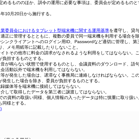
定めるもののほか、訓令の運用に必要な事項は、委員会が定めるものと
年10月20日から施行する。
農業委員会におけるタブレット型端末機に関する運用基準
を遵守し、貸
を適正に管理するとともに、複数の委員で同一端末機を利用する場合を除
シンクライアントへのログイン用ID、Passwordなど適切に管理し、第三
り、メモ用紙等に記載したりしないこと。
サイトその他市に料金の請求がなされるような利用をしてはならない。
が負担するものとする。
は音が鳴らない状態で使用するものとし、会議資料のダウンロード、語
員会活動以外で端末機を利用してはならない。
障等が発生した場合は、遅滞なく事務局に連絡しなければならない。こ
が発生した場合を除き、委員が負担するものとする。
記録媒体等を端末機に接続してはならない。
を介して取得したデータを第三者に譲渡してはならない。
までの資料の取扱い同様、個人情報の入ったデータは特に慎重に取り扱
も同様とする。
)