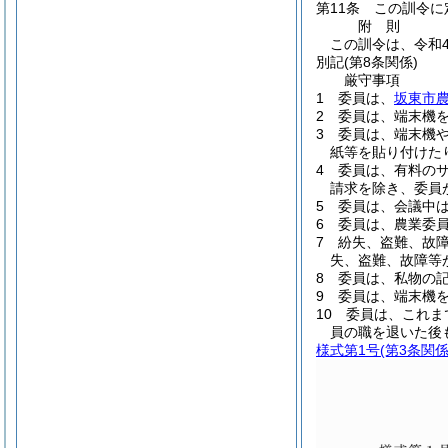
第11条
この訓令に
附
則
この訓令は、令和4
別記
(第8条関係)
厳守事項
1 委員は、
坂東市
2 委員は、端末機
3 委員は、端末機や
紙等を貼り付けた
4 委員は、有料の
請求を除き、委員
5 委員は、会議中
6 委員は、農業委
7 紛失、盗難、故
失、盗難、故障等
8 委員は、私物の
9 委員は、端末機
10 委員は、これ
員の職を退いた後
様式第1号
(第3条関係