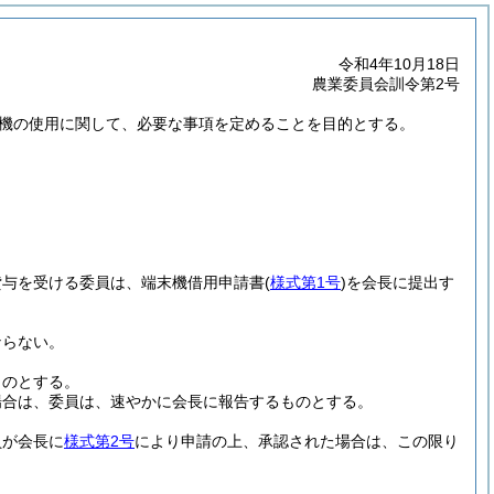
令和4年10月18日
農業委員会訓令第2号
機の使用に関して、必要な事項を定めることを目的とする。
貸与を受ける委員は、端末機借用申請書
(
様式第1号
)
を会長に提出す
ならない。
ものとする。
場合は、委員は、速やかに会長に報告するものとする。
員が会長に
様式第2号
により申請の上、承認された場合は、この限り