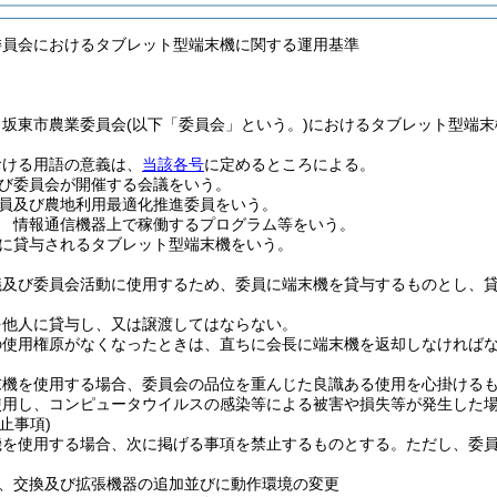
委員会におけるタブレット型端末機に関する運用基準
、坂東市農業委員会
(以下「委員会」という。)
におけるタブレット型端末
おける用語の意義は、
当該各号
に定めるところによる。
び委員会が開催する会議をいう。
員及び農地利用最適化推進委員をいう。
 情報通信機器上で稼働するプログラム等をいう。
に貸与されるタブレット型端末機をいう。
議及び委員会活動に使用するため、委員に端末機を貸与するものとし、
を他人に貸与し、又は譲渡してはならない。
の使用権原がなくなったときは、直ちに会長に端末機を返却しなければ
末機を使用する場合、委員会の品位を重んじた良識ある使用を心掛ける
使用し、コンピュータウイルスの感染等による被害や損失等が発生した
止事項)
機を使用する場合、次に掲げる事項を禁止するものとする。
ただし、委
、交換及び拡張機器の追加並びに動作環境の変更