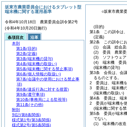
坂東市農業委員会におけるタブレット型
端末機に関する運用基準
○坂東市農業
令和4年10月18日 農業委員会訓令第2号
(目的)
(令和4年10月20日施行)
第1条
この訓令は
(定義)
条項目次
沿革
第2条
この訓令に
本則
(1)
会議 総会及
第1条
(目的)
(2)
委員 農業委
第2条
(定義)
(3)
ソフトウェア
第3条
(端末機の貸与)
(4)
端末機 委員
第4条
(端末機の取扱い)
(端末機の貸与)
第5条
(端末機に関する禁止事項)
第3条
会長は、会
第6条
(個人情報の取扱い)
るものとする。
第7条
(会議中の使用における禁止事
2
委員は、端末機
項)
3
委員は、端末機
第8条
(違反行為に対する措置)
(端末機の取扱い)
第9条
(遵守事項)
第4条
委員は、端
第10条
(事務局による監視等)
2
委員が端末機を
第11条
(その他)
(端末機に関する禁
附則
第5条
委員が端末
別記
(第8条関係)
でない。
様式第1号
(第3条関係)
(1)
端末機の改造
様式第2号
(第5条関係)