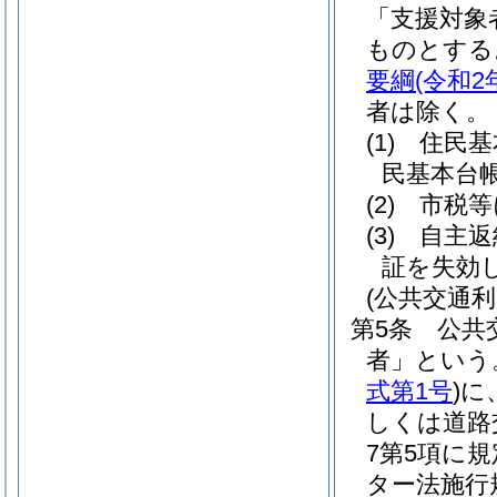
「支援対象
ものとする
要綱
(令和2
者は除く。
(1)
住民基
民基本台
(2)
市税等
(3)
自主返
証を失効
(公共交通利
第5条
公共
者」という
式第1号
)
に
しくは道路
7第5項に
ター法施行