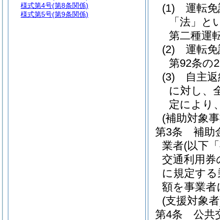
様式第4号
(第8条関係)
(1)
運転免
様式第5号
(第9条関係)
「法」とい
第二種運
(2)
運転免
第92条
(3)
自主返
に対し、
定により
(補助対象事
第3条
補助
業者
(以下
交通利用券
に規定する
額を事業者
(支援対象者
第4条
公共