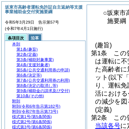
坂東市高齢者運転免許証自主返納等支援
事業補助金交付実施要綱
○坂東市
施要綱
令和5年3月29日 告示第57号
(令和7年4月1日施行)
条項目次
沿革
(趣旨)
本則
第1条
(趣旨)
第1条
この
第2条
(定義)
第3条
(補助対象事業)
は運転に不
第4条
(支援対象者)
た高齢者に
第5条
(公共交通利用券の申請)
第6条
(決定等)
ット
(以下
第7条
(公共交通利用券の利用)
り、運転免
第8条
(決定の取消し等)
第9条
(補助金の請求及び交付)
活における
第10条
(その他)
の減少を図
附則
附則
(令和6年告示第182号)
(定義)
附則
(令和7年告示第73号)
第2条
この
様式第1号
(第5条関係)
様式第2号
(第6条関係)
当該各号
に
様式第3号
(第6条関係)