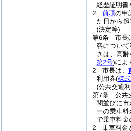
経歴証明書
2
前項
の申
た日から起
(決定等)
第6条
市長
容について
きは、高齢
第2号
)
によ
2
市長は、
利用券
(
様式
(公共交通利
第7条
公共
関並びに市
ーの乗車料
で乗車料金
2
乗車料金