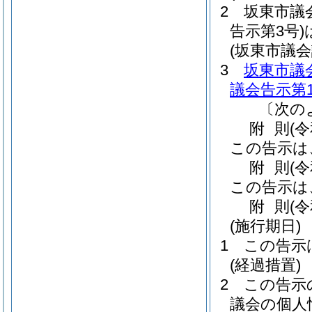
2
坂東市議
告示第3号)
(坂東市議
3
坂東市議
議会告示第1
〔次の
附
則
(
この告示は
附
則
(
この告示は
附
則
(
(施行期日)
1
この告示
(経過措置)
2
この告示
議会の個人