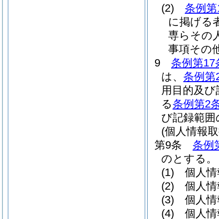
(2)
条例第
に掲げる
専らその
事項その
9
条例第17
は、
条例第
用目的及び
る
条例第2
び記録範囲
(個人情報
第9条
条例
のとする。
(1)
個人情
(2)
個人情
(3)
個人情
(4)
個人情