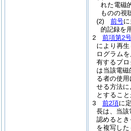
れた電磁
ものの視
(2)
前号
に
的記録を
2
前項第2
により再生
ログラムを
有するプロ
は当該電磁
る者の使用
せる方法に
とすること
3
前2項
に
長は、当該
認めるとき
を複写した