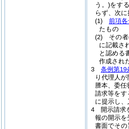
う。)
をす
らず、次に
(1)
前項各
たもの
(2)
その者
に記載さ
と認める
作成され
3
条例第19
り代理人が
謄本、委任
請求等をす
に提示し、
4
開示請求
報の開示を
書面でその