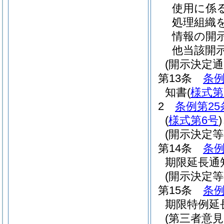
使用に係
処理組織
情報の開
他当該開
(開示決定通
第13条
条例
知書
(
様式第
2
条例第25
(
様式第6号
)
(開示決定
第14条
条例
期限延長通
(開示決定
第15条
条例
期限特例延
(第三者意見