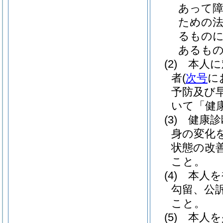
あって障
ための
るものに
あるも
(2)
本人に
者
(
次号
に
予防及び
いて「健
(3)
健康診
身の変化
状態の改
こと。
(4)
本人を
勾留、公
こと。
(5)
本人を