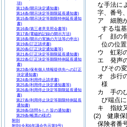
項)
な手法に
第13条
(開示決定通知書)
字、番号
第14条
(開示決定等期限延長通知書)
第15条
(開示決定等期限特例延長通知
ア
細胞
書)
する塩基
第16条
(第三者意見照会書等)
第17条
(電磁的記録の開示方法)
イ
顔の
第18条
(開示の実施の方法等の申出)
位の位置
第19条
(訂正請求書)
第20条
(訂正決定通知書等)
ウ
虹彩
第21条
(訂正決定等期限延長通知書)
エ
発声
第22条
(訂正決定等期限特例延長通知
書)
びその
第23条
(保有個人情報提供先への訂正
決定通知書)
オ
歩行
第24条
(利用停止請求書)
様
第25条
(利用停止決定通知書等)
第26条
(利用停止決定等期限延長通知
カ
手の
書)
び端点
第27条
(利用停止決定等期限特例延長
通知書)
キ
指紋
第28条
(諮問をした旨の通知書)
(2)
健康保
第29条
(帳票の様式)
附則
保険者番
附則
(令和6年議会告示第9号)