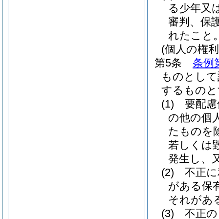
る少年又
審判、保
れたこと
(個人の権
第5条
条例
ものとして
するものと
(1)
要配慮
の他の個
たものを
若しくは
発生し、
(2)
不正に
がある保
それがあ
(3)
不正の