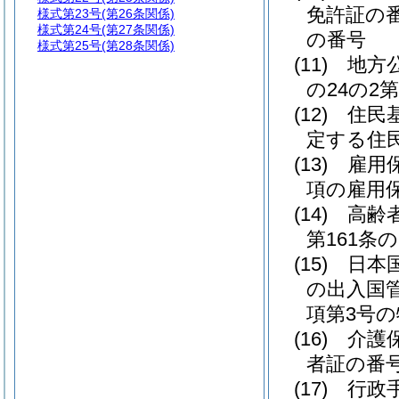
免許証の番
様式第23号
(第26条関係)
様式第24号
(第27条関係)
の番号
様式第25号
(第28条関係)
(11)
地方
の24の2
(12)
住民
定する住
(13)
雇用
項の雇用
(14)
高齢
第161条
(15)
日本
の出入国
項第3号
(16)
介護
者証の番
(17)
行政