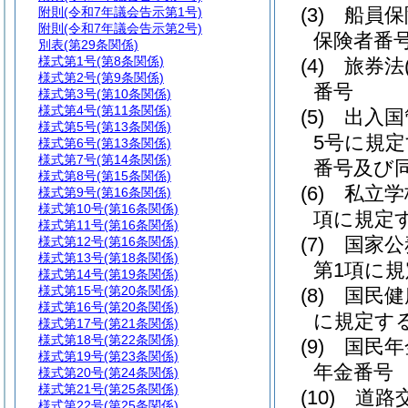
(3)
船員保
附則
(令和7年議会告示第1号)
附則
(令和7年議会告示第2号)
保険者番
別表
(第29条関係)
様式第1号
(第8条関係)
(4)
旅券法
様式第2号
(第9条関係)
番号
様式第3号
(第10条関係)
様式第4号
(第11条関係)
(5)
出入国
様式第5号
(第13条関係)
5号に規
様式第6号
(第13条関係)
様式第7号
(第14条関係)
番号及び同
様式第8号
(第15条関係)
(6)
私立学
様式第9号
(第16条関係)
様式第10号
(第16条関係)
項に規定
様式第11号
(第16条関係)
(7)
国家公
様式第12号
(第16条関係)
様式第13号
(第18条関係)
第1項に
様式第14号
(第19条関係)
様式第15号
(第20条関係)
(8)
国民健
様式第16号
(第20条関係)
に規定す
様式第17号
(第21条関係)
様式第18号
(第22条関係)
(9)
国民年
様式第19号
(第23条関係)
年金番号
様式第20号
(第24条関係)
様式第21号
(第25条関係)
(10)
道路
様式第22号
(第25条関係)