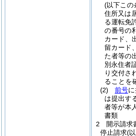
(以下こ
住所又は
る運転免
の番号の
カード、
留カード
た者等の
別永住者
り交付さ
ることを
(2)
前号
に
は提出す
者等が本
書類
2
開示請求
停止請求
(