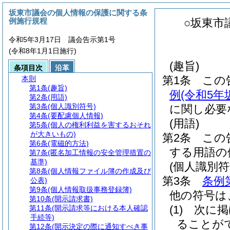
坂東市議会の個人情報の保護に関する条
例施行規程
○坂東市
令和5年3月17日 議会告示第1号
(令和8年1月1日施行)
(趣旨)
条項目次
沿革
第1条
この
本則
第1条
(趣旨)
例
(令和5
第2条
(用語)
第3条
(個人識別符号)
に関し必要
第4条
(要配慮個人情報)
(用語)
第5条
(個人の権利利益を害するおそれ
が大きいもの)
第2条
この
第6条
(電磁的方法)
する用語の
第7条
(匿名加工情報の安全管理措置の
基準)
(個人識別符
第8条
(個人情報ファイル簿の作成及び
第3条
条例
公表)
第9条
(個人情報取扱事務登録簿)
他の符号は
第10条
(開示請求書)
(1)
次に掲
第11条
(開示請求等における本人確認
手続等)
ることが
第12条
(開示決定の際に通知すべき事