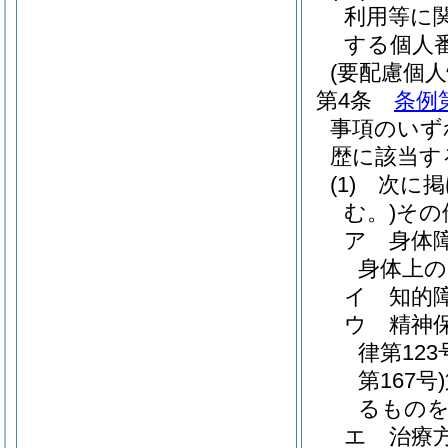
利用等に
する個人
(要配慮個人
第4条
条例
事項のいず
歴に該当す
(1)
次に掲
む。)
その
ア
身体
身体上の
イ
知的
ウ
精神
律第123
第167号)
るものを
エ
治療