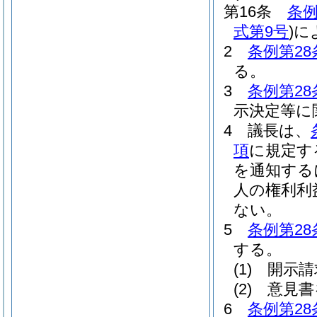
第16条
条例
式第9号
)
に
2
条例第28
る。
3
条例第28
示決定等に
4
議長は、
項
に規定す
を通知する
人の権利利
ない。
5
条例第28
する。
(1)
開示請
(2)
意見書
6
条例第28