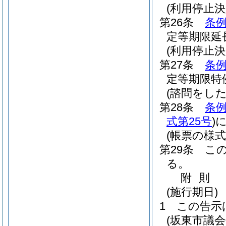
(利用停止
第26条
条例
定等期限延
(利用停止
第27条
条例
定等期限特
(諮問をし
第28条
条例
式第25号
)
(帳票の様式
第29条
こ
る。
附
則
(施行期日)
1
この告示
(坂東市議