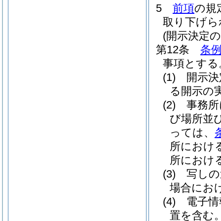
5
前項
の規
取り下げら
(開示決定
第12条
条例
事項とする
(1)
開示決
る開示の
(2)
事務所
び場所並
っては、
所におけ
所におけ
(3)
写しの
場合にお
(4)
電子情
置を含む