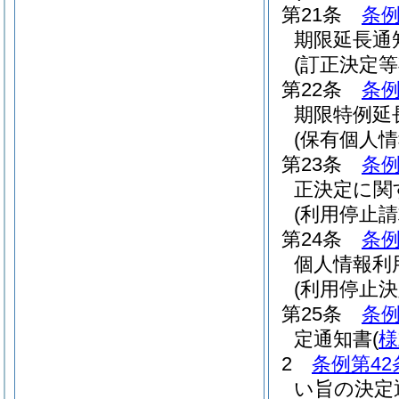
第21条
条例
期限延長通
(訂正決定
第22条
条例
期限特例延
(保有個人
第23条
条例
正決定に関
(利用停止請
第24条
条例
個人情報利
(利用停止決
第25条
条例
定通知書
(
様
2
条例第42
い旨の決定