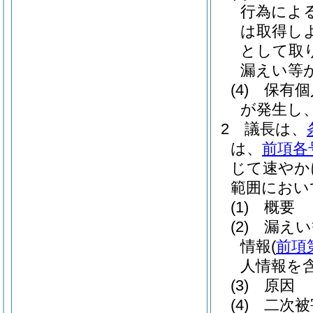
行為によ
は取得し
として取
漏えい等
(4)
保有個
が発生し
2
議長は、
は、
前項各
じて速やか
範囲におい
(1)
概要
(2)
漏えい
情報
(
前項
人情報を含
(3)
原因
(4)
二次被