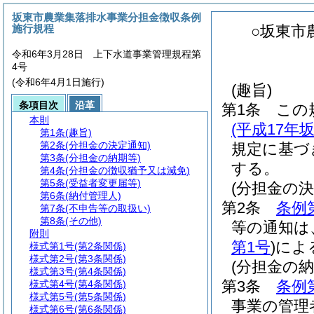
坂東市農業集落排水事業分担金徴収条例
施行規程
○坂東市
令和6年3月28日 上下水道事業管理規程第
4号
(令和6年4月1日施行)
(趣旨)
条項目次
沿革
第1条
この
本則
(平成17年
第1条
(趣旨)
第2条
(分担金の決定通知)
規定に基づ
第3条
(分担金の納期等)
する。
第4条
(分担金の徴収猶予又は減免)
第5条
(受益者変更届等)
(分担金の決
第6条
(納付管理人)
第2条
条例
第7条
(不申告等の取扱い)
第8条
(その他)
等の通知は
附則
第1号
)
によ
様式第1号
(第2条関係)
様式第2号
(第3条関係)
(分担金の納
様式第3号
(第4条関係)
第3条
条例
様式第4号
(第4条関係)
様式第5号
(第5条関係)
事業の管理
様式第6号
(第6条関係)