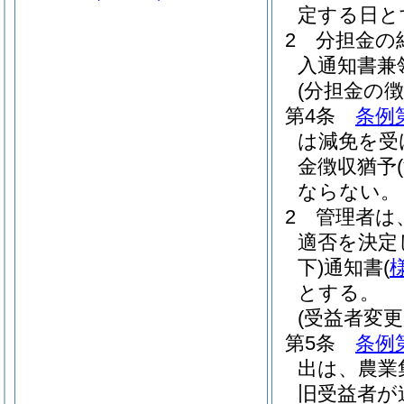
定する日と
2
分担金の
入通知書兼
(分担金の
第4条
条例
は減免を受
金徴収猶予
ならない。
2
管理者は
適否を決定
下)
通知書
(
とする。
(受益者変更
第5条
条例
出は、農業
旧受益者が