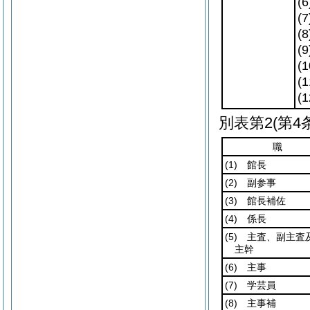
(6
(7
(8
(9
(1
(1
(1
別表第2
(第4
職
(1)
館長
(2)
副参事
(3)
館長補佐
(4)
係長
(5)
主査、副主査
主幹
(6)
主事
(7)
学芸員
(8)
主事補