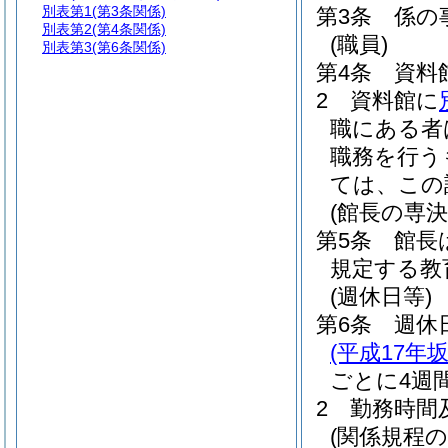
別表第1
(第3条関係)
第3条
係の
別表第2
(第4条関係)
(職員)
別表第3
(第6条関係)
第4条
資料
2
資料館に
職にある者
職務を行う
ては、この
(館長の専決
第5条
館長
規定する教
(週休日等)
第6条
週休
(平成17年
ごとに4週
2
勤務時間
(関係規程の