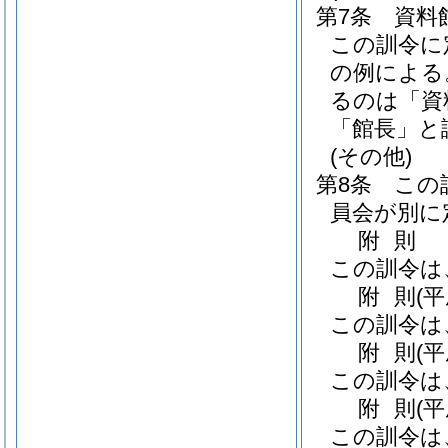
第7条
資料
この訓令に
の例による
るのは「資
「館長」と
(その他)
第8条
この
員会が別に
附
則
この訓令は
附
則
(
この訓令は
附
則
(
この訓令は
附
則
(
この訓令は