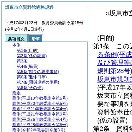
坂東市立資料館処務規程
○坂東市
平成17年3月22日 教育委員会訓令第15号
(令和2年4月1日施行)
(目的)
条項目次
沿革
第1条
この
本則
第1条
(目的)
る条例
(平
第2条
(係の設置)
第3条
及び管理等
第4条
(職員)
規則第28号
第5条
(館長の専決事項)
第6条
(週休日等)
坂東市規則第
第7条
(関係規程の準用)
(平成17年
第8条
(その他)
附則
坂東市立資
附則
(平成19年教委訓令第5号)
要な事項を
附則
(平成20年教委訓令第5号)
附則
(平成21年教委訓令第4号)
資料館奉仕
附則
(平成21年教委訓令第9号)
(係の設置)
附則
(平成26年教委訓令第4号)
附則
(平成28年教委訓令第5号)
第2条
資料
附則
(令和2年教委訓令第3号)