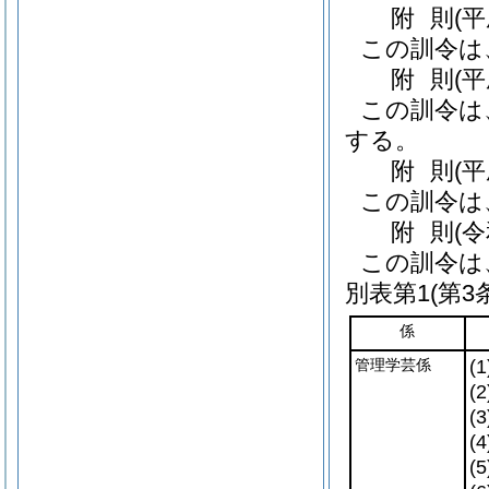
附
則
(
この訓令は
附
則
(
この訓令は
する。
附
則
(
この訓令は
附
則
(
この訓令は
別表第1
(第3
係
管理学芸係
(1
(2
(3
(4
(5