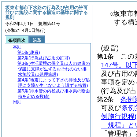
坂東市都市下水路の行為及び占用の許可
並びに施設に関する構造の基準に関する
○坂東市
規則
する構
令和2年4月1日 規則第41号
(令和2年4月1日施行)
条項目次
沿革
(趣旨)
本則
第1条
(趣旨)
第1条
この
第2条
(行為及び占用の許可)
第3条
(生活環境の保全又は人の健康の
147号。以
保護に支障が生ずるおそれのない排
及び占用の
水施設又は処理施設)
第4条
(地震によって下水の排除及び処
事項を定め
理に支障が生じないよう講ずる措置)
(行為及び占
第5条
(排水管の内径及び排水渠の断面
積を定める数値)
第2条
条例
附則
可及び
条例
例施行規程
「規程」と
「管理者」