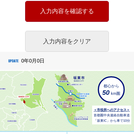
0年0月0日
都心から
50
km圏
＜市役所へのアクセス＞
首都圏中央連絡自動車道
「坂東IC」から車で10分