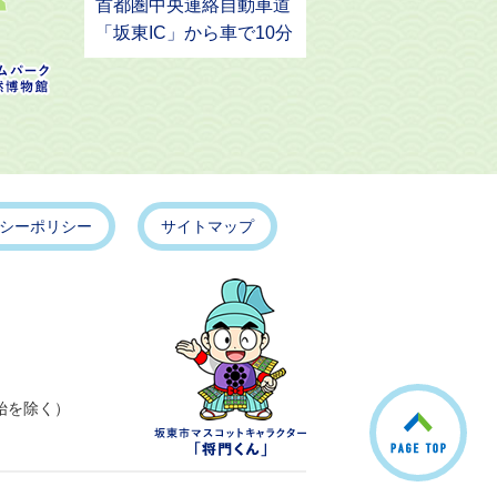
首都圏中央連絡自動車道
「坂東IC」から車で10分
シーポリシー
サイトマップ
こ
始を除く）