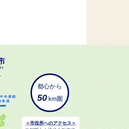
都心から
50
km圏
＜市役所へのアクセス＞