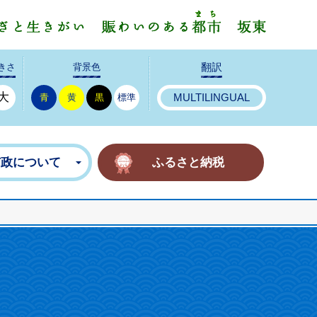
みんなで
きさ
背景色
翻訳
大
青
黄
黒
標準
MULTILINGUAL
市政について
ふるさと納税