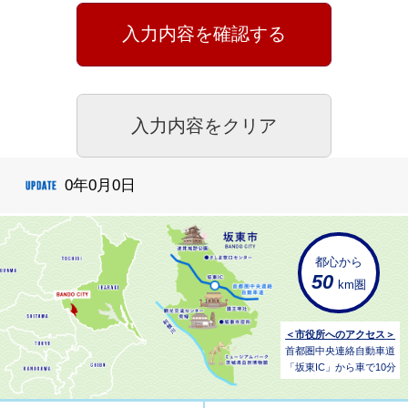
0年0月0日
都心から
50
km圏
＜市役所へのアクセス＞
首都圏中央連絡自動車道
「坂東IC」から車で10分