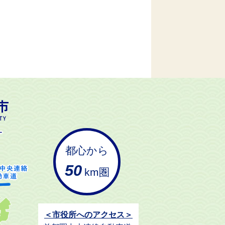
都心から
50
km圏
＜市役所へのアクセス＞