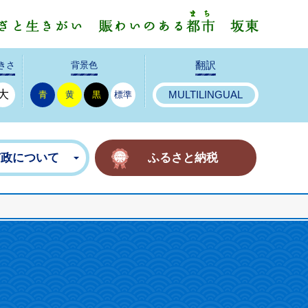
みんなで
きさ
背景色
翻訳
大
青
黄
黒
標準
MULTILINGUAL
市政について
ふるさと納税