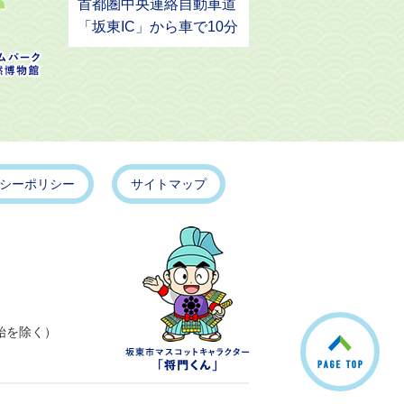
首都圏中央連絡自動車道
「坂東IC」から車で10分
シーポリシー
サイトマップ
こ
始を除く）