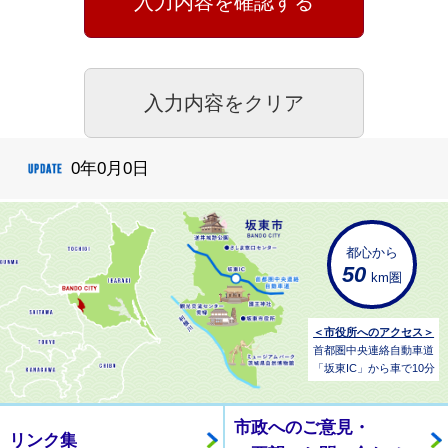
0年0月0日
都心から
50
km圏
＜市役所へのアクセス＞
首都圏中央連絡自動車道
「坂東IC」から車で10分
市政へのご意見・
リンク集