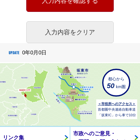
0年0月0日
都心から
50
km圏
＜市役所へのアクセス＞
首都圏中央連絡自動車道
「坂東IC」から車で10分
市政へのご意見・
リンク集