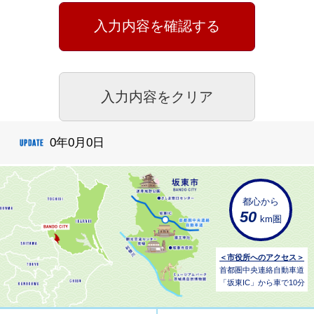
0年0月0日
都心から
50
km圏
＜市役所へのアクセス＞
首都圏中央連絡自動車道
「坂東IC」から車で10分